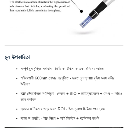
মূল উপকারিতা
সম্পূর্ণ চুল বৃদ্ধির সমাধান - নির্ণয় + চিকিত্সা + এক মেশিনে মেরামত
শক্তিশালী 660nm লেজার প্রযুক্তি - দ্রুত চুল পুনরায় বৃদ্ধি জন্য গভীর
উদ্দীপনা
মাল্টি-টেকনোলজি সংমিশ্রণ - লেজার + BIO + মাইক্রোনেডল + স্প্রে = আরও
ভাল ফলাফল
স্যালন মালিকদের জন্য দ্রুত ROI - উচ্চ মুনাফা চিকিত্সা প্রোগ্রাম
সহজ অপারেটিং - টাচ স্ক্রিন + স্মার্ট সিস্টেম + প্রশিক্ষণ সমর্থন