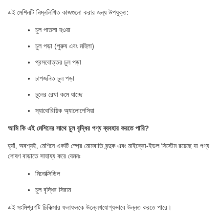
এই মেশিনটি নিম্নলিখিত কাজগুলো করার জন্য উপযুক্ত:
চুল পাতলা হওয়া
চুল পড়া (পুরুষ এবং মহিলা)
প্রসবোত্তর চুল পড়া
চাপজনিত চুল পড়া
চুলের রেখা কমে যাচ্ছে
স্যাবোরিয়িক অ্যালোপেসিয়া
আমি কি এই মেশিনের সাথে চুল বৃদ্ধির পণ্য ব্যবহার করতে পারি?
হ্যাঁ, অবশ্যই, মেশিনে একটি স্প্রে মোমবাতি বন্দুক এবং মাইক্রো-ইডল সিস্টেম রয়েছে যা পণ্য
শোষণ বাড়াতে সাহায্য করে যেমনঃ
মিনোক্সিডিল
চুল বৃদ্ধির সিরাম
এই সংমিশ্রণটি চিকিত্সার ফলাফলকে উল্লেখযোগ্যভাবে উন্নত করতে পারে।