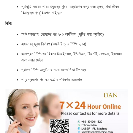
গ্যারান্টি সময়ের পরেঃ শুধুমাত্র খুচরা যন্ত্রাংশের জন্য খরচ মূল্য, সারা জীবন
বিনামূল্যে প্রযুক্তিগত গাইডেন্স
শিপিং
স্পট সরবরাহঃ পেমেন্টের পর ২-৩ কার্যদিবস (ছুটির সময় ব্যতীত)
এক্সডাব্লু মূল্য নির্ধারণ (ফ্যাক্টরি মূল্য শিপিং ছাড়া)
এক্সপ্রেস শিপিংয়ের বিকল্পঃ ডিএইচএল, ইউপিএস, টিএনটি, ফেডেক্স, ইএমএস
এবং এয়ার মেইল
গ্রাহক শিপিং এজেন্টদের সাথে সহযোগিতা উপলব্ধ
পণ্য গ্রহণের পর ৭২ ঘণ্টার পরিদর্শন সময়কাল