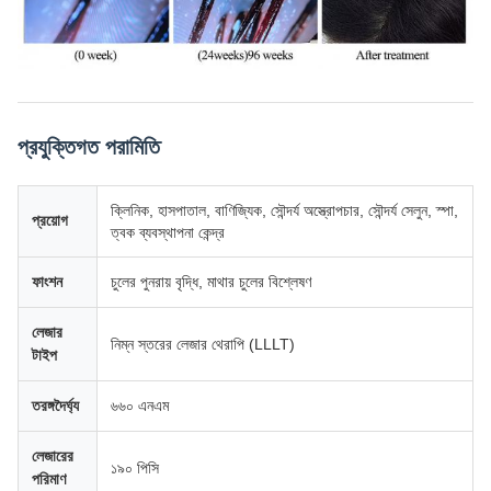
প্রযুক্তিগত পরামিতি
ক্লিনিক, হাসপাতাল, বাণিজ্যিক, সৌন্দর্য অস্ত্রোপচার, সৌন্দর্য সেলুন, স্পা,
প্রয়োগ
ত্বক ব্যবস্থাপনা কেন্দ্র
ফাংশন
চুলের পুনরায় বৃদ্ধি, মাথার চুলের বিশ্লেষণ
লেজার
নিম্ন স্তরের লেজার থেরাপি (LLLT)
টাইপ
তরঙ্গদৈর্ঘ্য
৬৬০ এনএম
লেজারের
১৯০ পিসি
পরিমাণ