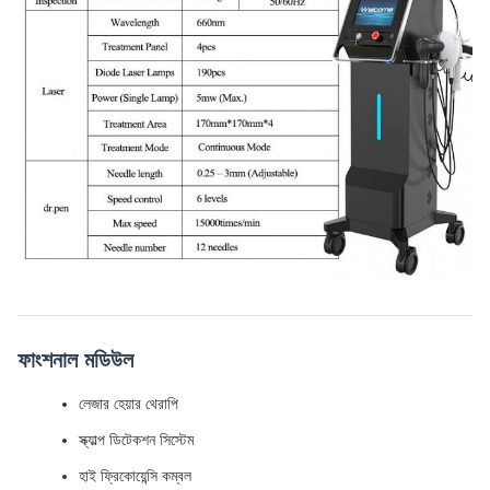
ফাংশনাল মডিউল
লেজার হেয়ার থেরাপি
স্ক্যাল্প ডিটেকশন সিস্টেম
হাই ফ্রিকোয়েন্সি কম্বল