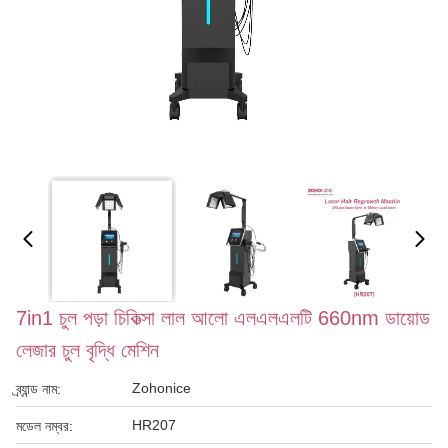
7in1 চুল পড়া চিকিত্সা লাল আলো এলএলএলটি 660nm ডায়োড
লেজার চুল বৃদ্ধি মেশিন
Zohonice
ব্র্যান্ড নাম:
HR207
মডেল নম্বর: