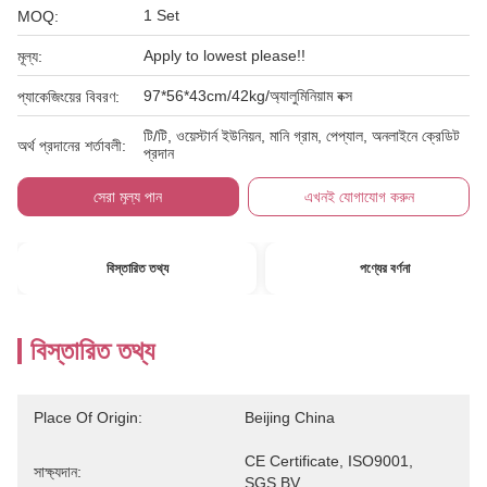
1 Set
MOQ:
Apply to lowest please!!
মূল্য:
97*56*43cm/42kg/অ্যালুমিনিয়াম বক্স
প্যাকেজিংয়ের বিবরণ:
টি/টি, ওয়েস্টার্ন ইউনিয়ন, মানি গ্রাম, পেপ্যাল, অনলাইনে ক্রেডিট
অর্থ প্রদানের শর্তাবলী:
প্রদান
সেরা মূল্য পান
এখনই যোগাযোগ করুন
বিস্তারিত তথ্য
পণ্যের বর্ণনা
বিস্তারিত তথ্য
Place Of Origin:
Beijing China
CE Certificate, ISO9001, 
সাক্ষ্যদান:
SGS,BV