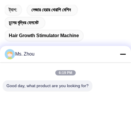
ট্যাগ:
লেজার হেয়ার থেরাপি মেশিন
চুলের বৃদ্ধির হেলমেট
Hair Growth Stimulator Machine
Ms. Zhou
দ্রুত যোগাযোগ
6:19 PM
Good day, what product are you looking for?
ঠিকানা
The resource you are looking for has been removed, had its
name changed, or is temporarily unavailable.
টেলিফোন
86-10-60296356
ই-মেইল