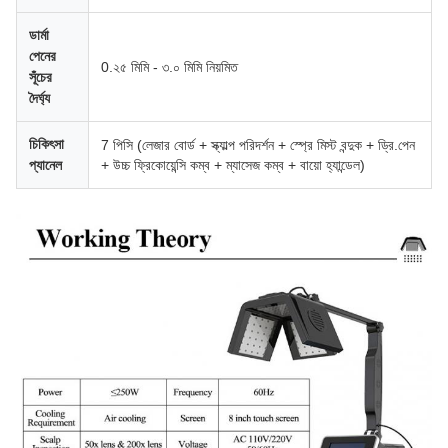
ডার্মা
পেনের
0.২৫ মিমি - ৩.০ মিমি নিয়মিত
সূঁচের
দৈর্ঘ্য
চিকিৎসা
7 পিসি (লেজার বোর্ড + স্ক্যাল্প পরিদর্শন + স্প্রে মিস্ট বন্দুক + ড্রি.পেন
প্যানেল
+ উচ্চ ফ্রিকোয়েন্সি কম্ব + ম্যাসেজ কম্ব + বায়ো হ্যান্ডেল)