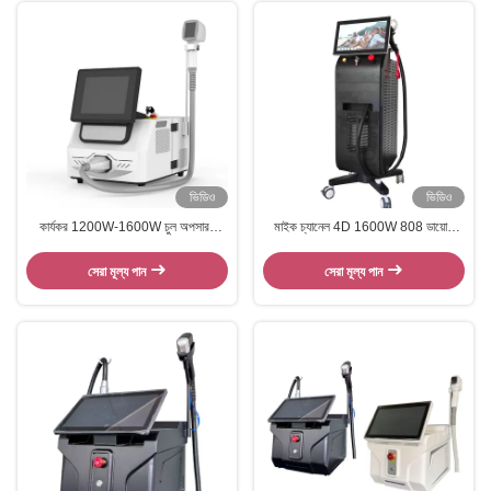
ভিডিও
ভিডিও
কার্যকর 1200W-1600W চুল অপসারণ
মাইক চ্যানেল 4D 1600W 808 ডায়োড
Epilator 808nm ডায়োড লেজার মেশিন
লেজার চুল অপসারণ মেশিন Y9 প্রো
সেরা মূল্য পান
সেরা মূল্য পান