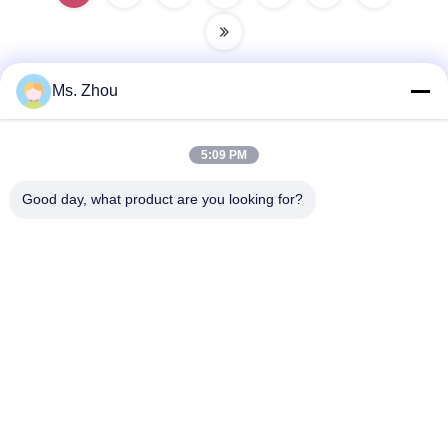
Ms. Zhou
দ্রুত যোগাযোগ
5:09 PM
ঠিকানা
Good day, what product are you looking for?
The resource you are looking for has been removed, had its
name changed, or is temporarily unavailable.
টেলিফোন
86-10-60296356
ই-মেইল
zohonice@zohonice.com