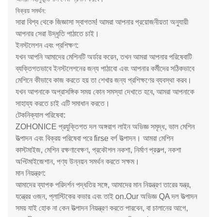
বিক্রয় সমর্থন:
সারা বিশ্ব থেকে জিজ্ঞাসা স্বাগতম! আমরা আপনার প্রয়োজনীয়তা অনুযায়ী
আপনার সেরা উদ্ধৃতি পাঠাতে চাই।
ইনস্টলেশন এবং প্রশিক্ষণ:
যখন আপনি আমাদের মেশিনটি অর্ডার করেন, তখন আমরা আপনার পরিষেবাটি
ব্যক্তিগতভাবে ইনস্টলেশনের জন্য পাঠাবো এবং আপনার কর্মীদের সঠিকভাবে
মেশিনে কীভাবে কাজ করতে হয় তা শেখার জন্য প্রশিক্ষণের ব্যবস্থা করব।
যখন আপনাকে অপ্রাসঙ্গিক সময় কোন সমস্যা দেখাতে হবে, আমরা আপনাকে
সাহায্য করতে চাই এটি সমাধান করতে।
টেকনিক্যাল পরিষেবা:
ZOHONICE প্রযুক্তিগত দল অঙ্গরাগ লাইন অভিজ্ঞ সমৃদ্ধ, ভাল মেশিন
উত্পাদন এবং বিক্রয় পরিষেবা পরে firse বর্গ উত্পাদন। আমরা মেশিন
কাস্টমাইজ, মেশিন রক্ষণাবেক্ষণ, প্রকৌশল নকশা, নির্মাণ প্রকল্প, নকশা
অপ্টিমাইজেশান, পণ্য উন্নয়ন সমর্থন করতে সক্ষম।
মান নিয়ন্ত্রণ:
আমাদের ব্যাপক পরিদর্শন পদ্ধতির সঙ্গে, আমাদের মান নিয়ন্ত্রণ তারের যন্ত্র,
যন্ত্রের ওজন, প্লাস্টিকের কভার এবং তাই on.Our অভিজ্ঞ QA দল উত্পাদন
সময় যাই হোক না কেন উত্পাদন নিয়ন্ত্রণ করতে পারবেন, বা চালানের আগে,