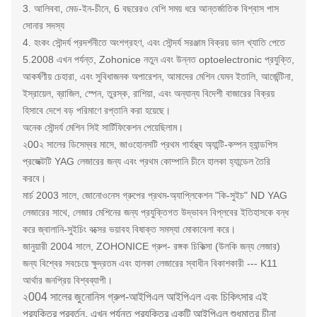
3. আলিববা, মেড-ইন-চীনে, 6 বছরেরও বেশি সময় ধরে আন্তর্জাতিক বিশ্বাস পাস
সোনার সদস্য
4. হংকং সৌন্দর্য প্রদর্শনীতে অংশগ্রহণ, এবং সৌন্দর্য সরঞ্জাম বিক্রয় ভাল খ্যাতি পেতে
5.2008 এখন পর্যন্ত, Zohonice নতুন এবং উন্নত optoelectronic প্রযুক্তি,
আকর্ষণীয় চেহারা, এবং সুবিধাজনক অপারেশন, আমাদের মেশিন যেমন ইতালি, আর্জেন্টিনা,
ইস্রায়েল, ব্রাজিল, স্পেন, তুরস্ক, রাশিয়া, এবং অন্যান্য বিদেশী বাজারের বিক্রয়
হিসাবে দেশে বড় পরিমাণে রপ্তানি করা হয়েছে।
অনেক সৌন্দর্য মেশিন সিই সার্টিফিকেশন পেয়েছিলাম।
২00২ সালের ডিসেম্বর মাসে, জাওহোনসটি প্রথম গার্হস্থ্য অ্যান্টি-কম্পন হ্যান্ডপিস
প্রজেক্টটি YAG লেজারের জন্য এবং প্রথম কোম্পানি চীনে হালকা হ্যান্ডেল তৈরি
করবে।
মার্চ 2003 সালে, জোনোওনেস গ্রুপের প্রথম-অ্যাপ্লিকেশন "কি-সুইচ" ND YAG
লেজারের সাথে, লেজার মেশিনের জন্য প্রযুক্তিগত উদ্ভাবন বিপ্লবের ইতিহাসকে বন্ধ
করে জ্বালানি-সুইচিং বক্সের ভয়াবহ বিষাক্ত সমস্যা মোকাবেলা করে।
জানুয়ারী 2004 সালে, ZOHONICE গ্রুপ- রঙ্গক চিকিত্সা (উলকি জন্য লেজার)
জন্য বিশ্বের সবচেয়ে ক্ষুদ্রতম এবং হালকা লেজারের স্বাধীন বিকাশকারী --- K11
আর্থার জনপ্রিয় বিশ্বব্যাপী।
২004 সালের জুনোনিস গ্রুপ-আইপিএল আইপিএল এবং চিকিৎসার এই
প্রযুক্তির প্রবর্তন, এখন পর্যন্ত প্রযুক্তির একটি আইপিএল শুধুমাত্র চীনা