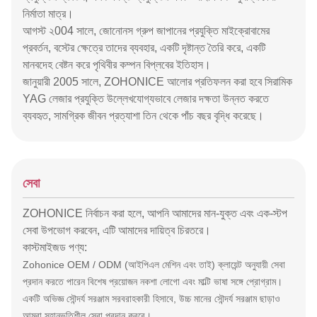
নির্মাতা মাত্র।
আগস্ট ২004 সালে, জোনোনস গ্রুপ জাপানের প্রযুক্তি মাইক্রোবামের
প্রবর্তন, বস্টের ক্ষেত্রে তাদের ব্যবহার, একটি দৃষ্টান্ত তৈরি করে, একটি
মানবদেহ বেষ্টন করে পৃথিবীর কম্পন বিপ্লবের ইতিহাস।
জানুয়ারী 2005 সালে, ZOHONICE আলোর প্রতিফলন করা হবে সিরামিক
YAG লেজার প্রযুক্তি উল্লেখযোগ্যভাবে লেজার দক্ষতা উন্নত করতে
ব্যবহৃত, সামগ্রিক জীবন প্রত্যাশা তিন থেকে পাঁচ বছর বৃদ্ধি করেছে।
সেবা
ZOHONICE নির্বাচন করা হলে, আপনি আমাদের মান-যুক্ত এবং এক-স্টপ
সেবা উপভোগ করবেন, এটি আমাদের দায়িত্ব চিরতরে।
কাস্টমাইজড পণ্য:
Zohonice OEM / ODM (আইপিএল মেশিন এবং তাই) ক্লায়েন্ট অনুযায়ী সেবা
প্রদান করতে পারেন বিশেষ প্রয়োজন নকশা লোগো এবং মাল্টি ভাষা সঙ্গে প্রোগ্রাম।
একটি অভিজ্ঞ সৌন্দর্য সরঞ্জাম সরবরাহকারী হিসাবে, উচ্চ মানের সৌন্দর্য সরঞ্জাম ছাড়াও
আমরা সহানুভূতিশীল সেবা প্রদান করবে।