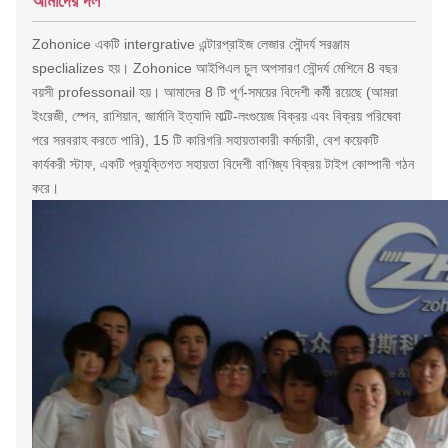
আমাদের দল
Zohonice একটি intergrative এন্টারপ্রাইজ লেজার সৌন্দর্য সরঞ্জাম
speclializes হয়। Zohonice আইপিএল চুল অপসারণ সৌন্দর্য মেশিনে 8 বছর
বয়সী professonail হয়।
আমাদের 8 টি পূর্ণ-সময়ের বিদেশী কর্মী রয়েছে (আমরা
ইংরেজী, স্পেন, রাশিয়ান, জার্মানি ইত্যাদি মাল্টি-লংগুয়েজ বিক্রয় এবং বিক্রয় পরিষেবা
পরে সরবরাহ করতে পারি), 15 টি কারিগরি সহায়তাকারী কর্মচারী, বেশ কয়েকটি
কার্যকরী স্টাফ, একটি প্রযুক্তিগত সহায়তা বিদেশী বাণিজ্য বিক্রয় টাইপ কোম্পানী গঠন
করে।