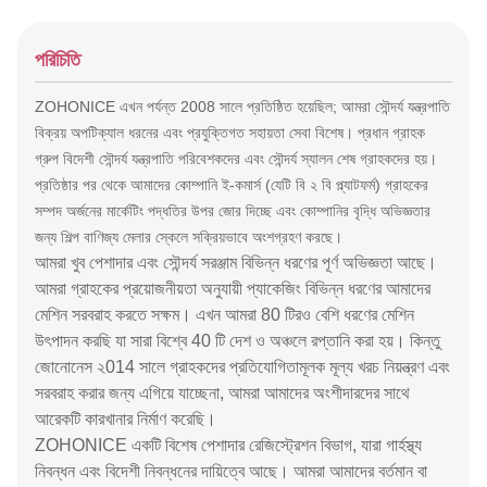
পরিচিতি
ZOHONICE এখন পর্যন্ত 2008 সালে প্রতিষ্ঠিত হয়েছিল;
আমরা সৌন্দর্য যন্ত্রপাতি
বিক্রয় অপটিক্যাল ধরনের এবং প্রযুক্তিগত সহায়তা সেবা বিশেষ।
প্রধান গ্রাহক
গ্রুপ বিদেশী সৌন্দর্য যন্ত্রপাতি পরিবেশকদের এবং সৌন্দর্য স্যালন শেষ গ্রাহকদের হয়।
প্রতিষ্ঠার পর থেকে আমাদের কোম্পানি ই-কমার্স (যেটি বি ২ বি প্ল্যাটফর্ম) গ্রাহকের
সম্পদ অর্জনের মার্কেটিং পদ্ধতির উপর জোর দিচ্ছে এবং কোম্পানির বৃদ্ধি অভিজ্ঞতার
জন্য শিল্প বাণিজ্য মেলার স্কেলে সক্রিয়ভাবে অংশগ্রহণ করছে।
আমরা খুব পেশাদার এবং সৌন্দর্য সরঞ্জাম বিভিন্ন ধরণের পূর্ণ অভিজ্ঞতা আছে।
আমরা গ্রাহকের প্রয়োজনীয়তা অনুযায়ী প্যাকেজিং বিভিন্ন ধরণের আমাদের
মেশিন সরবরাহ করতে সক্ষম। এখন আমরা 80 টিরও বেশি ধরণের মেশিন
উৎপাদন করছি যা সারা বিশ্বে 40 টি দেশ ও অঞ্চলে রপ্তানি করা হয়। কিন্তু
জোনোনেস ২014 সালে গ্রাহকদের প্রতিযোগিতামূলক মূল্য খরচ নিয়ন্ত্রণ এবং
সরবরাহ করার জন্য এগিয়ে যাচ্ছেনা, আমরা আমাদের অংশীদারদের সাথে
আরেকটি কারখানার নির্মাণ করেছি।
ZOHONICE একটি বিশেষ পেশাদার রেজিস্ট্রেশন বিভাগ, যারা গার্হস্থ্য
নিবন্ধন এবং বিদেশী নিবন্ধনের দায়িত্বে আছে। আমরা আমাদের বর্তমান বা