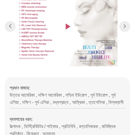
প্রধান বাজার:
উত্তর আমেরিকা , দক্ষিণ আমেরিকা , পশ্চিম ইউরোপ , পূর্ব ইউরোপ , পূর্ব
এশিয়া , দক্ষিণ - পূর্ব এশিয়া , মধ্যপ্রাচ্য , আফ্রিকা , ত্তশেনিআ , বিশ্বব্যাপী
ব্যবসায়ের ধরন:
উত্পাদক , ডিস্ট্রিবিউটর / পাইকার , প্রতিনিধি , রপ্তানিকারক , বানিজ্যিক
প্রতিষ্ঠান , বিক্রেতা , অন্যান্য