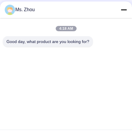
Ms. Zhou
দ্রুত যোগাযোগ
4:18 AM
ঠিকানা
Good day, what product are you looking for?
The resource you are looking for has been removed, had its
name changed, or is temporarily unavailable.
টেলিফোন
86-10-60296356
ই-মেইল
zohonice@zohonice.com
গোপনীয়তা নীতি
|
সাইট ম্যাপ
| চীন ভালো গুণমান লেজার আইপিএল মেশিন