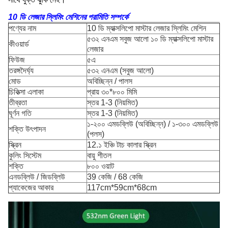
10 ডি লেজার স্লিমিং মেশিনের পরামিতি সম্পর্কে
পণ্যের নাম
10 ডি ম্যাক্সলিপো মাস্টার লেজার স্লিমিং মেশিন
৫৩২ এনএম সবুজ আলো ১০ ডি ম্যাক্সলিপো মাস্টার
কীওয়ার্ড
লেজার
ফিউজ
৫এ
তরঙ্গদৈর্ঘ্য
৫৩২ এনএম (সবুজ আলো)
মোড
অবিচ্ছিন্ন / পালস
চিকিত্সা এলাকা
প্রায় ৩০*৮০০ মিমি
তীব্রতা
স্তর 1-3 (নিয়মিত)
ঘূর্ণন গতি
স্তর 1-3 (নিয়মিত)
১-২০০ এমডব্লিউ (অবিচ্ছিন্ন) / ১-৩০০ এমডব্লিউ
শক্তি উৎপাদন
(পলস)
স্ক্রিন
12.১ ইঞ্চি টাচ কালার স্ক্রিন
কুলিং সিস্টেম
বায়ু শীতল
শক্তি
৮০০ ওয়াট
এনডব্লিউ / জিডব্লিউ
39 কেজি / 68 কেজি
প্যাকেজের আকার
117cm*59cm*68cm