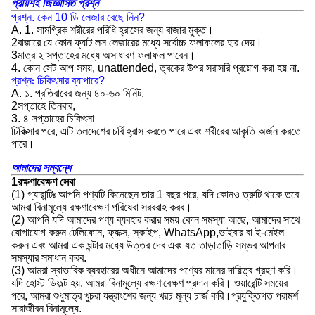
প্রায়শই জিজ্ঞাসিত প্রশ্ন
প্রশ্ন. কেন 10 ডি লেজার বেছে নিন?
A. 1. সামগ্রিক শরীরের পরিধি হ্রাসের জন্য বাজার মুক্ত।
2বাজারে যে কোন ফ্যাট লস লেজারের মধ্যে সর্বোচ্চ ফলাফলের হার দেয়।
3মাত্র ২ সপ্তাহের মধ্যে অসাধারণ ফলাফল পাবেন।
4. কোন সেট আপ সময়, unattended, ত্বকের উপর সরাসরি প্রয়োগ করা হয় না.
প্রশ্নঃ চিকিৎসার ব্যাপারে?
A. ১. প্রতিবারের জন্য ৪০-৬০ মিনিট,
2সপ্তাহে তিনবার,
3. ৪ সপ্তাহের চিকিৎসা
চিকিত্সার পরে, এটি তলদেশের চর্বি হ্রাস করতে পারে এবং শরীরের আকৃতি অর্জন করতে
পারে।
আমাদের সম্বন্ধে
1রক্ষণাবেক্ষণ সেবা
(1) গ্যারান্টিঃ আপনি পণ্যটি কিনেছেন তার 1 বছর পরে, যদি কোনও ত্রুটি থাকে তবে
আমরা বিনামূল্যে রক্ষণাবেক্ষণ পরিষেবা সরবরাহ করব।
(2) আপনি যদি আমাদের পণ্য ব্যবহার করার সময় কোন সমস্যা আছে, আমাদের সাথে
যোগাযোগ করুন টেলিফোন, ফ্যাক্স, স্কাইপ, WhatsApp,ভাইবার বা ই-মেইল
করুন এবং আমরা এক ঘন্টার মধ্যে উত্তর দেব এবং যত তাড়াতাড়ি সম্ভব আপনার
সমস্যার সমাধান করব.
(3) আমরা স্বাভাবিক ব্যবহারের অধীনে আমাদের পণ্যের মানের দায়িত্ব গ্রহণ করি।
যদি হোস্ট ডিফল্ট হয়, আমরা বিনামূল্যে রক্ষণাবেক্ষণ প্রদান করি। ওয়ারেন্টি সময়ের
পরে, আমরা শুধুমাত্র খুচরা যন্ত্রাংশের জন্য খরচ মূল্য চার্জ করি।প্রযুক্তিগত পরামর্শ
সারাজীবন বিনামূল্যে.