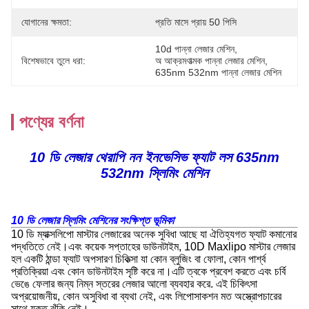
যোগানের ক্ষমতা:
প্রতি মাসে প্রায় 50 পিসি
10d পান্না লেজার মেশিন
, 
বিশেষভাবে তুলে ধরা:
অ আক্রমণাত্মক পান্না লেজার মেশিন
, 
635nm 532nm পান্না লেজার মেশিন
পণ্যের বর্ণনা
10 ডি লেজার থেরাপি নন ইনভেসিভ ফ্যাট লস 635nm
532nm স্লিমিং মেশিন
10 ডি লেজার স্লিমিং মেশিনের সংক্ষিপ্ত ভূমিকা
10 ডি ম্যাক্সলিপো মাস্টার লেজারের অনেক সুবিধা আছে যা ঐতিহ্যগত ফ্যাট কমানোর
পদ্ধতিতে নেই।এবং কয়েক সপ্তাহের ডাউনটাইম, 10D Maxlipo মাস্টার লেজার
হল একটি ঠান্ডা ফ্যাট অপসারণ চিকিত্সা যা কোন ব্লুজিং বা ফোলা, কোন পার্শ্ব
প্রতিক্রিয়া এবং কোন ডাউনটাইম সৃষ্টি করে না।এটি ত্বকে প্রবেশ করতে এবং চর্বি
ভেঙে ফেলার জন্য নিম্ন স্তরের লেজার আলো ব্যবহার করে. এই চিকিৎসা
অপ্রয়োজনীয়, কোন অসুবিধা বা ব্যথা নেই, এবং লিপোসাকশন মত অস্ত্রোপচারের
সাথে যুক্ত ঝুঁকি নেই।