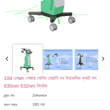
10d এমারল্ড লেজার মেশিন থেরাপি নন ইনভেসিভ ফ্যাট লস
635nm 532nm স্লিমিং
Zohonice
ব্র্যান্ড নাম:
10D প্রো
মডেল নম্বর: