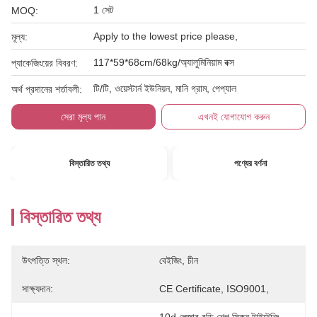
1 সেট
MOQ:
Apply to the lowest price please,
মূল্য:
117*59*68cm/68kg/অ্যালুমিনিয়াম বক্স
প্যাকেজিংয়ের বিবরণ:
টি/টি, ওয়েস্টার্ন ইউনিয়ন, মানি গ্রাম, পেপ্যাল
অর্থ প্রদানের শর্তাবলী:
সেরা মূল্য পান
এখনই যোগাযোগ করুন
বিস্তারিত তথ্য
পণ্যের বর্ণনা
বিস্তারিত তথ্য
উৎপত্তি স্থল:
বেইজিং, চীন
সাক্ষ্যদান:
CE Certificate, ISO9001,