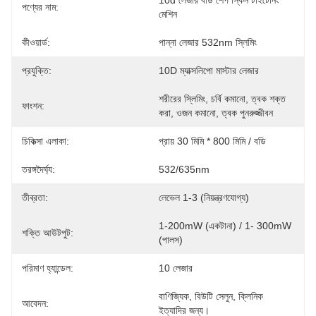
10d লেজার বডি শেপ স্কিন টাইটেনিং 
পণ্যের নাম:
মেশিন
কীওয়ার্ড:
পান্না লেজার 532nm স্লিমিং
প্রযুক্তি:
10D ম্যাক্সলিপো মাস্টার লেজার
শরীরের স্লিমিং, চর্বি কমানো, ত্বক শক্ত 
ফাংশন:
করা, ওজন কমানো, ত্বক পুনরুজ্জীবন
চিকিত্সা এলাকা:
প্রায় 30 মিমি * 800 মিমি / বডি
তরঙ্গদৈর্ঘ্য:
532/635nm
তীব্রতা:
লেভেল 1-3 (নিয়ন্ত্রণযোগ্য)
1-200mW (একটানা) / 1- 300mW 
শক্তি আউটপুট:
(পালস)
পরিমাণ হ্যান্ডেল:
10 লেজার
বাণিজ্যিক, বিউটি সেলুন, ক্লিনিক 
আবেদন:
ইত্যাদির জন্য।