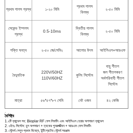
প্রথম পালস
প্রথম পালস প্রস্থ
১-২০ মিমি
২-৫০ মিমি
বিলম্ব
সেকেন্ড ইম্পলস
দ্বিতীয় পালস
0.5-10ms
২-৫০ মিমি
প্রস্থ
বিলম্ব
শক্তি ঘনত্ব
২-৫০ জে/সেমি২
আলোর উৎস
আইপিএল+আরএফ
বায়ু শীতল
220V/50HZ
জল শীতলকরণ
বৈদ্যুতিক
কুলিং সিস্টেম
110V/60HZ
অর্ধপরিবাহী শীতল
সিস্টেম
মাত্রা
৫৬*৫৭*৮৭ সেমি
নেট ওজন
৪২ কেজি
.
বৈশিষ্ট্য
1.২টি হ্যান্ডেল সহ: Bioplar RF ফেস লিফটিং এবং আইপিএল হেয়ার অপসারণ হ্যান্ডেল
2. ৩ইন১ সিস্টেম: চুল অপসারণ + ত্বকের পুনরুজ্জীবন + আরএফ ফেস লিফটিং
3. সৌন্দর্য সেলুন প্রথম বিবেচ্য, ইন্টিগ্রেটেড সৌন্দর্য সরঞ্জাম