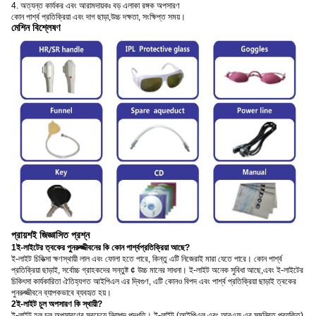
4. অত্যন্ত কার্যকর এবং আরামদায়কঃ বড় এলাকা রঙ্গক অপসারণ
কোন পার্শ্ব প্রতিক্রিয়া এবং দাগ ছাড়া,
উচ্চ দক্ষতা, সংক্ষিপ্ত সময়।
মেশিন বিশ্লেষণ
প্রায়শই জিজ্ঞাসিত প্রশ্ন
1ই-লাইটের ত্বকের পুনরুজ্জীবনের কি কোন পার্শ্বপ্রতিক্রিয়া আছে?
ই-লাইট চিকিত্সা ক্ষণস্থায়ী লাল এবং ফোলা হতে পারে, কিন্তু এটি নিজেরাই মারা যেতে পারে। কোন পার্শ্ব
প্রতিক্রিয়া ছাড়াই, সর্বোচ্চ গ্রাহকদের সন্তুষ্ট ¢ উচ্চ মানের সাধনা। ই-লাইট অনেক সুবিধা আছে,এবং ই-লাইটের
চিকিৎসা কার্যকারিতা ঐতিহ্যগত আইপিএল এর দ্বিগুণ, এটি কোনও বিপদ এবং পার্শ্ব প্রতিক্রিয়া ছাড়াই ত্বকের
পুনরুজ্জীবনে ব্যাপকভাবে ব্যবহৃত হয়।
2ই-লাইট চুল অপসারণ কি স্থায়ী?
ই-লাইট হল চুল অপসারণের সবচেয়ে নিরাপদ পদ্ধতি। ই-লাইট (আইপিএল এবং আরএফ এর সমন্বিত প্রযুক্তি)