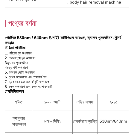
, 
body hair removal machine
পণ্যের বর্ণনা
পোর্টেবল 530nm / 640nm ই-লাইট আইপিএল আরএফ, ত্বকের পুনরুজ্জীবন সৌন্দর্য
সরঞ্জাম
চিকিত্সা পরিসীমা
1. শরীরের চুল অপসারণ
2. পাতলা সূক্ষ্ম চুল অপসারণ
3ত্বকের পুনরুজ্জীবন
4রক্তনালী অপসারণ
5. বংশগত ফোঁটা অপসারণ
6. মুখের উত্তোলন এবং ত্বকের টান
7. ত্বক সাদা করা এবং ঝাঁকুনি অপসারণ
8. রঙ্গক অপসারণ এবং রঙ্গক সংশোধনকারী
স্পেসিফিকেশন
শক্তি
১০০০ ওয়াট
নাড়ির সংখ্যা
২-১৩
ফ্যাকুলার
৮*৪০ মিমি২
স্পেকট্রাম ব্যাপ্তি
530nm/640nm
ডাইমেনশন