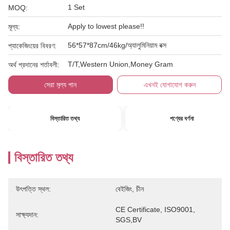
1 Set
MOQ:
Apply to lowest please!!
মূল্য:
56*57*87cm/46kg/অ্যালুমিনিয়াম বক্স
প্যাকেজিংয়ের বিবরণ:
T/T,Western Union,Money Gram
অর্থ প্রদানের শর্তাবলী:
সেরা মূল্য পান
এখনই যোগাযোগ করুন
বিস্তারিত তথ্য
পণ্যের বর্ণনা
বিস্তারিত তথ্য
উৎপত্তি স্থল:
বেইজিং, চীন
CE Certificate, ISO9001, 
সাক্ষ্যদান:
SGS,BV