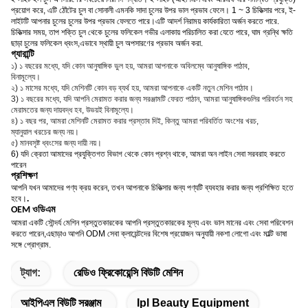
প্রয়োগ করে, এটি ঠোঁটের চুল বা সোনালী এমনকি সাদা চুলের উপর ভাল প্রভাব ফেলে। 1 ~ 3 চিকিত্সার পরে, ই-
লাইটটি আপনার চুলের চুলের উপর প্রভাব ফেলতে পারে।এটি আদর্শ নিরাময় কার্যকারিতা অর্জন করতে পারে.
চিকিত্সার সময়, তাপ শক্তি চুল থেকে চুলের ফলিকেল গভীর এলাকায় পরিচালিত করা যেতে পারে, ঘাম গ্রন্থি ক্ষতি
ছাড়া চুলের ফলিকেল ধ্বংস,এভাবে স্থায়ী চুল অপসারণের প্রভাব অর্জন করা.
গ্যারান্টি
১) ১ বছরের মধ্যে, যদি কোন আনুষাঙ্গিক ভুল হয়, আমরা আপনাকে অবিলম্বে আনুষাঙ্গিক পাঠাব,
বিনামূল্যে।
২) ১ মাসের মধ্যে, যদি মেশিনটি কোন বড় ব্যর্থ হয়, আমরা আপনাকে একটি নতুন মেশিন পাঠাব।
3) ১ বছরের মধ্যে, যদি আপনি মেরামত করার জন্য সরঞ্জামটি ফেরত পাঠান, আমরা আনুষাঙ্গিকগুলির পরিবর্তন সহ
মেরামতের জন্য দায়বদ্ধ হব, উভয়ই বিনামূল্যে।
৪) ১ বছর পর, আমরা মেশিনটি মেরামত করার প্রস্তাব দিই, কিন্তু আমরা পরিবর্তিত অংশের খরচ,
ম্যানুয়াল খরচের জন্য নয়।
৫) মানবসৃষ্ট ধ্বংসের জন্য দায়ী নয়।
6) যদি ক্রেতা আমাদের প্রযুক্তিগত বিভাগ থেকে কোন প্রশ্ন থাকে, আমরা অন লাইন সেবা সরবরাহ করতে
পারেন
প্রশিক্ষণ
আপনি যখন আমাদের পণ্য ক্রয় করেন, তখন আপনাকে চিকিত্সার জন্য পণ্যটি ব্যবহার করার জন্য প্রশিক্ষিত হতে
হবে।
.
OEM ওডিএম
আমরা একটি সৌন্দর্য মেশিন প্রস্তুতকারকের আপনি প্রস্তুতকারকের মূল্য এবং ভাল মানের এবং সেবা পরিবেশন
করতে পারেন,এছাড়াও আপনি ODM সেবা ক্লায়েন্টদের বিশেষ প্রয়োজন অনুযায়ী নকশা লোগো এবং মাল্টি ভাষা
সঙ্গে প্রোগ্রাম.
ট্যাগ:
রেডিও ফ্রিকোয়েন্সি বিউটি মেশিন
আইপিএল বিউটি সরঞ্জাম
Ipl Beauty Equipment