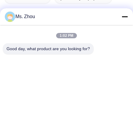
Ms. Zhou
দ্রুত যোগাযোগ
1:02 PM
Good day, what product are you looking for?
ঠিকানা
The resource you are looking for has been removed, had its
name changed, or is temporarily unavailable.
টেলিফোন
86-10-60296356
ই-মেইল
zohonice@zohonice.com