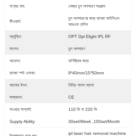
পণ্যের নাম:
লেজার চুল অপসারণ সরঞ্জাম
চুল অপসারণের জন্য হালকা আইপিএল 
কীওয়ার্ড:
আরএফ মেশিন
প্রযুক্তি:
OPT Dpl Elight IPL RF
ফাংশন:
চুল অপসারণ
আবেদন:
বাণিজ্যিক জন্য
হালকা স্পট এলাকা:
8*40mm/15*50mm
আলোর উৎস:
নিবিড় পালস আলো
সাক্ষ্যদান:
CE
পাওয়ার সাপ্লাই:
110 ভি বা 220 ভি
Supply Ability:
30set/week ,100set/Month
ipl laser hair removal machine
বিশেষভাবে তুলে ধরা: