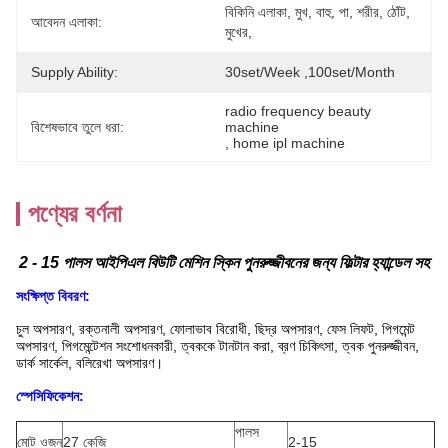
বিকিনি এলাকা, মুখ, বাহু, পা, শরীর, ঠোঁট, 
আবেদন এলাকা:
মুখের,
Supply Ability:
30set/week ,100set/Month
radio frequency beauty 
বিশেষভাবে তুলে ধরা:
machine
, 
home ipl machine
পণ্যের বর্ণনা
2 - 15 পালস আইপিএল বিউটি মেশিন স্কিন পুনরুজ্জীবনের জন্য ফিল্টার হ্যান্ডেল সহ
সংক্ষিপ্ত বিবরণ:
চুল অপসারণ, রক্তনালী অপসারণ, ফোলাভাব বিরোধী, ছিদ্র অপসারণ, ফেস লিফট, পিগমেন্ট
অপসারণ, পিগমেন্টেশন সংশোধনকারী, ত্বককে টানটান করা, ব্রণ চিকিৎসা, ত্বক পুনরুজ্জীবন,
ডার্ক সার্কেল, বলিরেখা অপসারণ।
স্পেসিফিকেশন:
পালস
মোট ওজন
27 কেজি
2-15