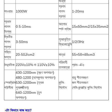
সংখ্যা
প্রথম
পাওয়ার
1000W
পালস
1-20ms
প্রস্থ
প্রথম
আলোর
পালস
0.5-10ms
15x50mm2/15x35mm2
স্পট সাইজ
বিলম্ব
দ্বিতীয়
পুনরাবৃত্তি
পালস
3-50ms
1/2/3Hz
ফ্রিকোয়েন্সি
প্রস্থ
শক্তি
20-50J/cm2
মাত্রা
55×58×48cm3
ঘনত্ব
পরিবাহী
বৈদ্যুতিক
220V±10% বা 110V±10%
প্রায় -4‘c
তাপমাত্রা
430-1200nm (ব্রণ অপসারণ)
480-1200 (ভাসকুলার অপসারণ)
বায়ু শীতলকরণ
স্পেকট্রাম
530-1200nm (ত্বক
কুলিং
জল শীতলকরণ
পরিসীমা
পুনরুজ্জীবন)
সিস্টেম
সেমি-কন্ডাক্টর কুলিং সিস্টেম
640-1200nm (চুল
অপসারণ)
এটা কিভাবে কাজ করে?