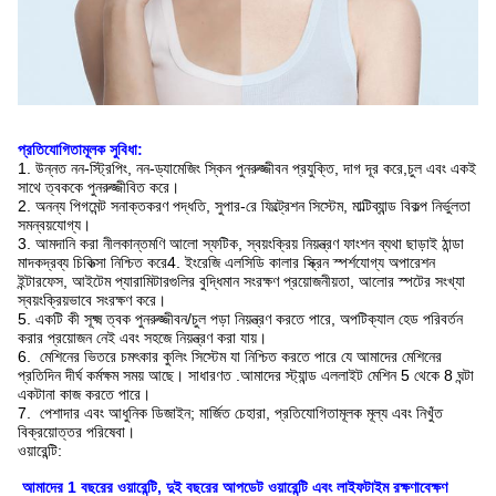
প্রতিযোগিতামূলক সুবিধা:
1. উন্নত নন-স্ট্রিপিং, নন-ড্যামেজিং স্কিন পুনরুজ্জীবন প্রযুক্তি, দাগ দূর করে,
চুল এবং একই
সাথে ত্বককে পুনরুজ্জীবিত করে।
2. অনন্য পিগমেন্ট সনাক্তকরণ পদ্ধতি, সুপার-রে ফিল্ট্রেশন সিস্টেম, মাল্টিব্যান্ড বিকল্প নির্ভুলতা
সমন্বয়যোগ্য।
3. আমদানি করা নীলকান্তমণি আলো স্ফটিক, স্বয়ংক্রিয় নিয়ন্ত্রণ ফাংশন ব্যথা ছাড়াই ঠান্ডা
মাদকদ্রব্য চিকিত্সা নিশ্চিত করে
4. ইংরেজি এলসিডি কালার স্ক্রিন স্পর্শযোগ্য অপারেশন
ইন্টারফেস, আইটেম প্যারামিটারগুলির বুদ্ধিমান সংরক্ষণ প্রয়োজনীয়তা, আলোর স্পটের সংখ্যা
স্বয়ংক্রিয়ভাবে সংরক্ষণ করে।
5. একটি কী সূক্ষ্ম ত্বক পুনরুজ্জীবন/চুল পড়া নিয়ন্ত্রণ করতে পারে, অপটিক্যাল হেড পরিবর্তন
করার প্রয়োজন নেই এবং সহজে নিয়ন্ত্রণ করা যায়।
6. মেশিনের ভিতরে চমৎকার কুলিং সিস্টেম যা নিশ্চিত করতে পারে যে আমাদের মেশিনের
প্রতিদিন দীর্ঘ কর্মক্ষম সময় আছে। সাধারণত .আমাদের স্ট্যান্ড এললাইট মেশিন 5 থেকে 8 ঘন্টা
একটানা কাজ করতে পারে।
7. পেশাদার এবং আধুনিক ডিজাইন; মার্জিত চেহারা, প্রতিযোগিতামূলক মূল্য এবং নিখুঁত
বিক্রয়োত্তর পরিষেবা।
ওয়ারেন্টি:
আমাদের 1 বছরের ওয়ারেন্টি, দুই বছরের আপডেট ওয়ারেন্টি এবং লাইফটাইম রক্ষণাবেক্ষণ