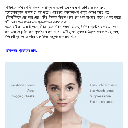
আইপিএল শক্তিশালী পালস অপটিক্যাল সংস্থা ত্বকের রশ্মি-তাপীয় ভূমিকা এবং
ফটোকেমিক্যাল ভূমিকা রাখতে পারে। রোগগত পরিবর্তনগুলি শক্তি শোষণ করার পরে
এপিডার্মিসকে বের করে দেয়, এটির নিজস্ব বিপাক পচন এবং ঝরে যাওয়ার সাথে। একই সময়ে,
এটি কোলাজেন ফাইবারকে পুনরুৎপাদন করতে এবং
শক্ত ফাইবার এবং হিমোগ্লোবিন দ্রুত শক্তি শোষণ করতে, কৈশিক প্রাচীরের পুরুত্ব যোগ
করে এবং সংকুচিত করে পুনর্গঠন করতে পারে। এটি মুখের ত্বককে উন্নত করতে পারে, দাগ,
বলিরেখা দূর করতে পারে এবং ছিদ্র সঙ্কুচিত করতে পারে।
চিকিৎসার প্রভাবের ছবি: