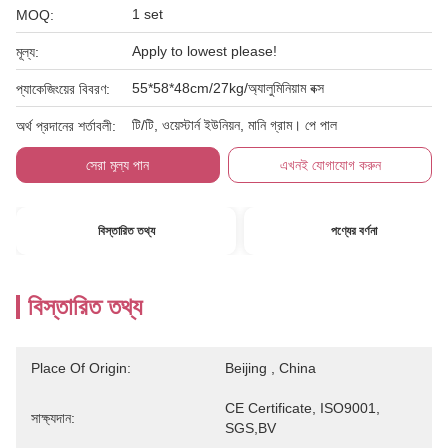
1 set
MOQ:
Apply to lowest please!
মূল্য:
55*58*48cm/27kg/অ্যালুমিনিয়াম বক্স
প্যাকেজিংয়ের বিবরণ:
টি/টি, ওয়েস্টার্ন ইউনিয়ন, মানি গ্রাম। পে পাল
অর্থ প্রদানের শর্তাবলী:
সেরা মূল্য পান
এখনই যোগাযোগ করুন
বিস্তারিত তথ্য
পণ্যের বর্ণনা
বিস্তারিত তথ্য
Place Of Origin:
Beijing , China
CE Certificate, ISO9001, 
সাক্ষ্যদান:
SGS,BV