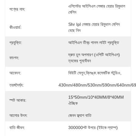
এপিলেটর আইপিএল লেজার হেয়ার রিমুভাল 
পণ্যের নাম:
মেশিন
Shr Ipl লেজার হেয়ার রিমুভাল মেশিন 
কীওয়ার্ড:
বেছে নিন
প্রযুক্তি:
আইপিএল তীব্র পালস লাইট প্রযুক্তি
দ্রুত চুল অপসারণ (ওপিটি আইপিএল) 
ফাংশন:
ত্বকের পুনর্যৌবন
আবেদন:
বিউটি সেলুন,ক্লিঙ্ক.কসেমটিক স্টুডিও,
তরঙ্গদৈর্ঘ্য:
430nm/480nm/530nm/590nm/640nm/6
15*50mm/10*40MM/8*40MM 
স্পট আকার:
ঐচ্ছিক
আলোর উৎস:
জেনন ফ্ল্যাশ বাতি
বাতি জীবন:
300000শট উপরে (ইউকে ল্যাম্প)