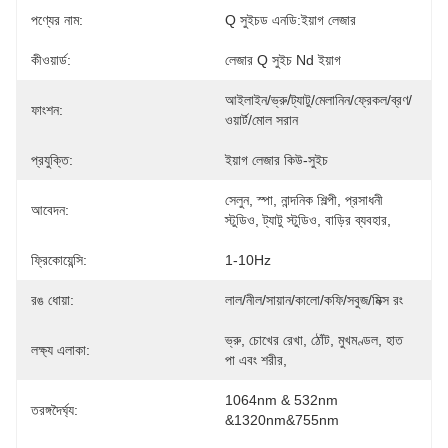
পণ্যের নাম:
Q সুইচড এনডি:ইয়াগ লেজার
কীওয়ার্ড:
লেজার Q সুইচ Nd ইয়াগ
আইলাইন/ভ্রু/ট্যাটু/মেলানিন/ফ্রেকল/ব্রণ/
ফাংশন:
ওয়ার্ট/মোল সরান
প্রযুক্তি:
ইয়াগ লেজার কিউ-সুইচ
সেলুন, স্পা, নান্দনিক শিল্পী, প্রসাধনী 
আবেদন:
স্টুডিও, ট্যাটু স্টুডিও, বাড়ির ব্যবহার,
ফ্রিকোয়েন্সি:
1-10Hz
রঙ ধোয়া:
লাল/নীল/সায়ান/কালো/কফি/সবুজ/মিক্স রং
ভ্রু, চোখের রেখা, ঠোঁট, মুখমণ্ডল, হাত 
লক্ষ্য এলাকা:
পা এবং শরীর,
1064nm & 532nm 
তরঙ্গদৈর্ঘ্য:
&1320nm&755nm