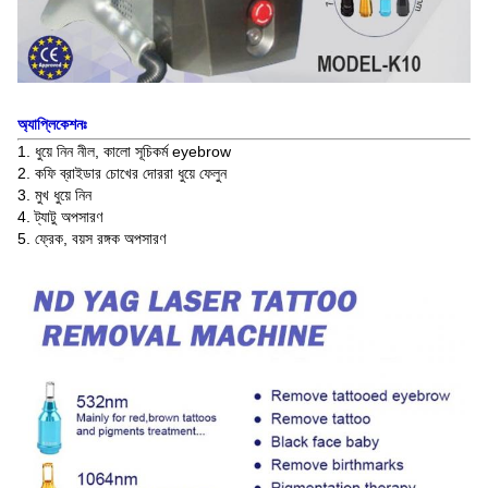
অ্যাপ্লিকেশনঃ
1. ধুয়ে নিন নীল, কালো সূচিকর্ম eyebrow
2. কফি ব্রাইডার চোখের দোররা ধুয়ে ফেলুন
3. মুখ ধুয়ে নিন
4. ট্যাটু অপসারণ
5. ফ্রেক, বয়স রঙ্গক অপসারণ