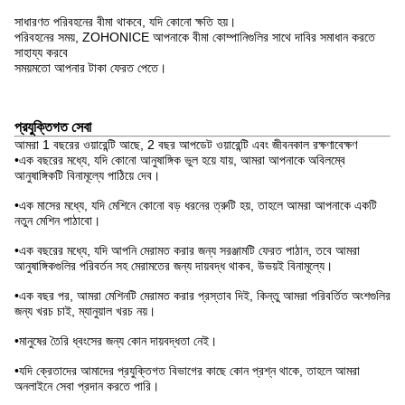
সাধারণত পরিবহনের বীমা থাকবে, যদি কোনো ক্ষতি হয়।
পরিবহনের সময়, ZOHONICE আপনাকে বীমা কোম্পানিগুলির সাথে দাবির সমাধান করতে
সাহায্য করবে
সময়মতো আপনার টাকা ফেরত পেতে।
প্রযুক্তিগত সেবা
আমরা 1 বছরের ওয়ারেন্টি আছে, 2 বছর আপডেট ওয়ারেন্টি এবং জীবনকাল রক্ষণাবেক্ষণ
•এক বছরের মধ্যে, যদি কোনো আনুষাঙ্গিক ভুল হয়ে যায়, আমরা আপনাকে অবিলম্বে
আনুষাঙ্গিকটি বিনামূল্যে পাঠিয়ে দেব।
•এক মাসের মধ্যে, যদি মেশিনে কোনো বড় ধরনের ত্রুটি হয়, তাহলে আমরা আপনাকে একটি
নতুন মেশিন পাঠাবো।
•এক বছরের মধ্যে, যদি আপনি মেরামত করার জন্য সরঞ্জামটি ফেরত পাঠান, তবে আমরা
আনুষাঙ্গিকগুলির পরিবর্তন সহ মেরামতের জন্য দায়বদ্ধ থাকব, উভয়ই বিনামূল্যে।
•এক বছর পর, আমরা মেশিনটি মেরামত করার প্রস্তাব দিই, কিন্তু আমরা পরিবর্তিত অংশগুলির
জন্য খরচ চাই, ম্যানুয়াল খরচ নয়।
•মানুষের তৈরি ধ্বংসের জন্য কোন দায়বদ্ধতা নেই।
•যদি ক্রেতাদের আমাদের প্রযুক্তিগত বিভাগের কাছে কোন প্রশ্ন থাকে, তাহলে আমরা
অনলাইনে সেবা প্রদান করতে পারি।