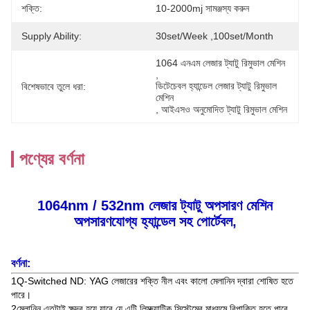
শক্তি:
10-2000mj সামঞ্জস্য করুন
Supply Ability:
30set/week ,100set/Month
1064 এনএম লেজার ট্যাটু রিমুভাল মেশিন
, 
ডিটেচেবল হ্যান্ডেল লেজার ট্যাটু রিমুভাল 
বিশেষভাবে তুলে ধরা:
মেশিন
, 
আইএসও অনুমোদিত ট্যাটু রিমুভাল মেশিন
পণ্যের বর্ণনা
1064nm / 532nm লেজার ট্যাটু অপসারণ মেশিন
অপসারণযোগ্য হ্যান্ডেল সহ পোর্টেবল,
বর্ণনা
:
1Q-Switched ND: YAG লেজারের শক্তি নীল এবং কালো মেলানিন দ্বারা শোষিত হতে
পারে।
2মেলানিন এতটাই ক্ষুদ্র হয়ে যাবে যে এটি লিম্ফ্যাটিক সিস্টেমের মাধ্যমে বিপাকিত হতে পারে