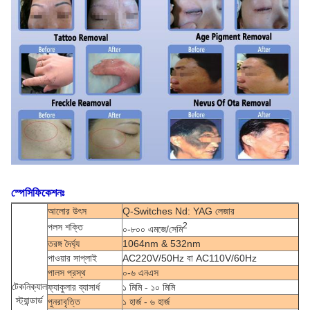
স্পেসিফিকেশনঃ
আলোর উৎস
Q-Switches Nd: YAG লেজার
2
পলস শক্তি
০-৮০০ এমজে/সেমি
তরঙ্গ দৈর্ঘ্য
1064nm & 532nm
পাওয়ার সাপ্লাই
AC220V/50Hz বা AC110V/60Hz
পালস প্রস্থ
০-৬ এনএস
টেকনিক্যাল
ফ্যাকুলার ব্যাসার্ধ
১ মিমি - ১০ মিমি
স্ট্যান্ডার্ড
পুনরাবৃত্তি
১ হার্জ - ৬ হার্জ