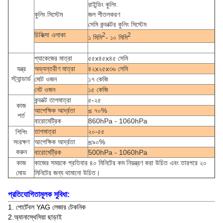
রাইন্ডিং কুলিং
কুলিং সিস্টেম
জল শীতলকরণ
সেমি কন্ডাক্টর কুলিং সিস্টেম
চিকিত্সা এলাকা
2
2
১ মিমি
- ১০ মিমি
প্যাকেজের মাত্রা
৫৫x৪৫x৪৫ সেমি
যন্ত্র
অভ্যন্তরীণ মাত্রা
৪২x২৫x৩৬ সেমি
স্ট্যান্ডার্ড
মোট ওজন
১৭ কেজি
নেট ওজন
১৫ কেজি
কন্ডাক্ট তাপমাত্রা
৫-২৫
কাজ
আপেক্ষিক আর্দ্রতা
≤ ৭০%
শর্ত
বারোমেট্রিক
860hPa - 1060hPa
তাপমাত্রা
২০-৫৫
শিপিং
সংরক্ষণ
আপেক্ষিক আর্দ্রতা
≤৯০%
করুন
বারোমেট্রিক
500hPa - 1060hPa
কাজ
কাজের সময়কে প্রতিবার ৪০ মিনিটের কম নিয়ন্ত্রণ করা উচিত এবং তারপরে ২০
মোড
মিনিটের জন্য থামানো উচিত।
প্রতিযোগিতামূলক সুবিধা:
1. পোর্টেবল YAG লেজার টেকনিক
2.অ্যানাস্থেসিয়া ছাড়াই