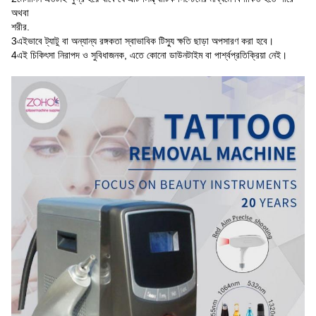
অথবা
শরীর.
3এইভাবে ট্যাটু বা অন্যান্য রঙ্গকতা স্বাভাবিক টিস্যু ক্ষতি ছাড়া অপসারণ করা হবে।
4এই চিকিৎসা নিরাপদ ও সুবিধাজনক, এতে কোনো ডাউনটাইম বা পার্শ্বপ্রতিক্রিয়া নেই।