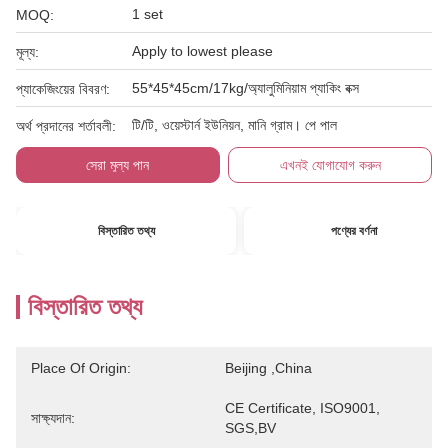
1 set
MOQ:
Apply to lowest please
মূল্য:
55*45*45cm/17kg/অ্যালুমিনিয়াম প্যাকিং বক্স
প্যাকেজিংয়ের বিবরণ:
টি/টি, ওয়েস্টার্ন ইউনিয়ন, মানি গ্রাম। পে পাল
অর্থ প্রদানের শর্তাবলী:
সেরা মূল্য পান
এখনই যোগাযোগ করুন
বিস্তারিত তথ্য
পণ্যের বর্ণনা
বিস্তারিত তথ্য
Place Of Origin:
Beijing ,China
CE Certificate, ISO9001, 
সাক্ষ্যদান:
SGS,BV