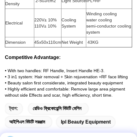
2-50J/cm2
Light Source
IPL+RF
Density
Winding cooling
220V± 10%
Cooling
water cooling
Electrical
110V± 10%
System
semi-conductor cooling
system
Dimension
45x50x110cm
Net Weight
43KG
Competitive Advantage:
• With two handles: RF Handle, Insert Handle HE-3.
• 3 in1 system: Hair removal + Skin rejuvenation +RF face lifting
• Beauty salon first considerate, integrated beauty equipment
• Highly efficient and comfortable: Remove large area pigment
without side Effects and scar, high efficiency, short time.
ট্যাগ:
রেডিও ফ্রিকোয়েন্সি বিউটি মেশিন
আইপিএল বিউটি সরঞ্জাম
Ipl Beauty Equipment