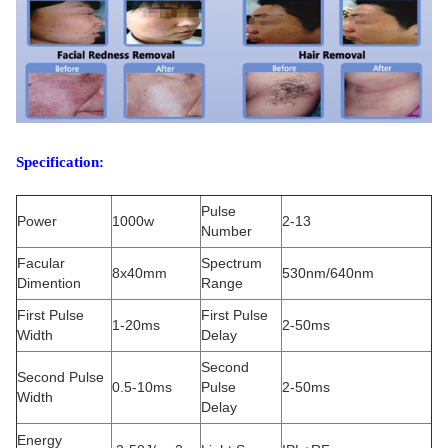
Specification:
Pulse
Power
1000w
2-13
Number
Facular
Spectrum
8x40mm
530nm/640nm
Dimention
Range
First Pulse
First Pulse
1-20ms
2-50ms
Width
Delay
Second
Second Pulse
0.5-10ms
Pulse
2-50ms
Width
Delay
Energy