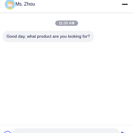
Ms. Zhou
দ্রুত যোগাযোগ
11:35 AM
Good day, what product are you looking for?
ঠিকানা
The resource you are looking for has been removed, had its
name changed, or is temporarily unavailable.
টেলিফোন
86-10-60296356
ই-মেইল
zohonice@zohonice.com
গোপনীয়তা নীতি
|
সাইট ম্যাপ
| চীন ভালো গুণমান লেজার আইপিএল মেশিন
সরবরাহকারী। কপিরাইট © 2013-2026 Beijing Zohonice Beauty