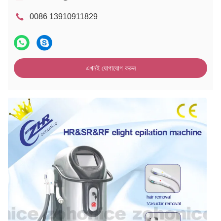
0086 13910911829
এখনই যোগাযোগ করুন