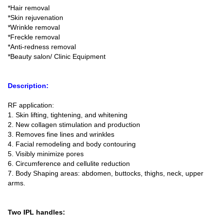
*Hair removal
*Skin rejuvenation
*Wrinkle removal
*Freckle removal
*Anti-redness removal
*Beauty salon/ Clinic Equipment
Description:
RF application:
1. Skin lifting, tightening, and whitening
2. New collagen stimulation and production
3. Removes fine lines and wrinkles
4. Facial remodeling and body contouring
5. Visibly minimize pores
6. Circumference and cellulite reduction
7. Body Shaping areas: abdomen, buttocks, thighs, neck, upper
arms.
Two IPL handles: