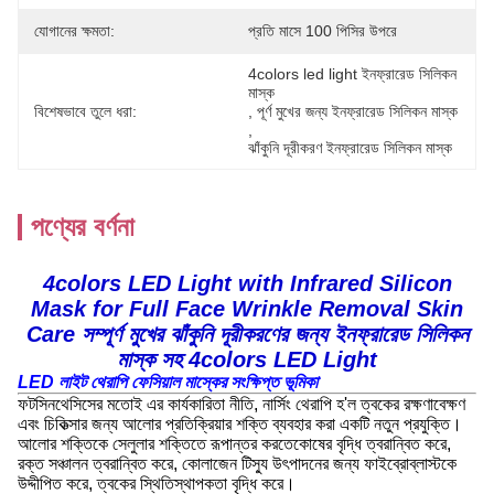
যোগানের ক্ষমতা:
প্রতি মাসে 100 পিসির উপরে
4colors led light ইনফ্রারেড সিলিকন 
মাস্ক
বিশেষভাবে তুলে ধরা:
, 
পূর্ণ মুখের জন্য ইনফ্রারেড সিলিকন মাস্ক
, 
ঝাঁকুনি দূরীকরণ ইনফ্রারেড সিলিকন মাস্ক
পণ্যের বর্ণনা
4colors LED Light with Infrared Silicon
Mask for Full Face Wrinkle Removal Skin
Care সম্পূর্ণ মুখের ঝাঁকুনি দূরীকরণের জন্য ইনফ্রারেড সিলিকন
মাস্ক সহ 4colors LED Light
LED লাইট থেরাপি ফেসিয়াল মাস্কের সংক্ষিপ্ত ভূমিকা
ফটসিনথেসিসের মতোই এর কার্যকারিতা নীতি, নার্সিং থেরাপি হ'ল ত্বকের রক্ষণাবেক্ষণ
এবং চিকিত্সার জন্য আলোর প্রতিক্রিয়ার শক্তি ব্যবহার করা একটি নতুন প্রযুক্তি।
আলোর শক্তিকে সেলুলার শক্তিতে রূপান্তর করতেকোষের বৃদ্ধি ত্বরান্বিত করে,
রক্ত সঞ্চালন ত্বরান্বিত করে, কোলাজেন টিস্যু উৎপাদনের জন্য ফাইব্রোব্লাস্টকে
উদ্দীপিত করে, ত্বকের স্থিতিস্থাপকতা বৃদ্ধি করে।