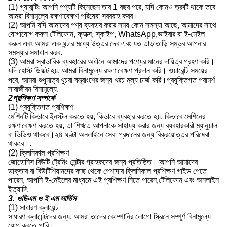
(1) গ্যারান্টিঃ আপনি পণ্যটি কিনেছেন তার 1 বছর পরে, যদি কোনও ত্রুটি থাকে তবে
আমরা বিনামূল্যে রক্ষণাবেক্ষণ পরিষেবা সরবরাহ করব।
(2) আপনি যদি আমাদের পণ্য ব্যবহার করার সময় কোন সমস্যা আছে, আমাদের সাথে
যোগাযোগ করুন টেলিফোন, ফ্যাক্স, স্কাইপ, WhatsApp,ভাইবার বা ই-মেইল
করুন এবং আমরা এক ঘন্টার মধ্যে উত্তর দেব এবং যত তাড়াতাড়ি সম্ভব আপনার
সমস্যার সমাধান করব.
(3) আমরা স্বাভাবিক ব্যবহারের অধীনে আমাদের পণ্যের মানের দায়িত্ব গ্রহণ করি।
যদি হোস্ট ডিফল্ট হয়, আমরা বিনামূল্যে রক্ষণাবেক্ষণ প্রদান করি। ওয়ারেন্টি সময়ের
পরে, আমরা শুধুমাত্র খুচরা যন্ত্রাংশের জন্য খরচ মূল্য চার্জ করি।প্রযুক্তিগত পরামর্শ
সারাজীবন বিনামূল্যে.
2প্রশিক্ষণ সম্পর্কে
(1) প্রযুক্তিগত প্রশিক্ষণ
মেশিনটি কিভাবে ইনস্টল করতে হয়, কিভাবে ব্যবহার করতে হয়, কিভাবে মেশিনের
রক্ষণাবেক্ষণ করতে হয়, তা শিখতে আপনাকে সাহায্য করার জন্য ব্যবহারকারী ম্যানুয়াল
বা ভিডিও থাকবে।২৪ ঘণ্টা অনলাইনে সেবা প্রদানের জন্য বিক্রয়োত্তর পরিষেবা
থাকবে।.
(2) ক্লিনিকাল প্রশিক্ষণ
জোহোনিস বিউটি ট্রেনিং সেন্টার গ্রাহকদের জন্য প্রতিষ্ঠিত। আপনি আমাদের
ডাক্তার বা বিউটিশিয়ানদের কাছ থেকে পেশাদার ক্লিনিকাল প্রশিক্ষণ গাইড পেতে
পারেন, আপনি ই-মেইলের মাধ্যমে এই প্রশিক্ষণ নিতে পারেন,টেলিফোন এবং অনলাইন
ইত্যাদি.
3. ওডিএম ও ই এম সার্ভিস
(1) সাধারণ ক্লায়েন্ট
সাধারণ ক্লায়েন্টদের জন্য, আমরা তাদের কোম্পানির লোগো স্ক্রিনে সম্পূর্ণ বিনামূল্যে
যোগ করতে পারি।