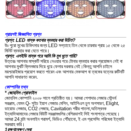
প্রায়শই জিজ্ঞাসিত প্রশ্ন
প্রশ্ন: LED মাস্ক কতবার ব্যবহার করা উচিত?
উঃ পুরো মুখের চিকিৎসার জন্য LED সপ্তাহে তিন থেকে চারবার প্রায় ১৫ থেকে ২৫
মিনিট ব্যবহার করা যেতে পারে।
প্রশ্ন: এলইডি মাস্ক পরে আমি কি মুখ ধুতে পারি?
উত্তরঃ আপনার মাস্কটি সরিয়ে নেওয়ার পরে টোনার ব্যবহার করার প্রয়োজন নেই বা
আপনার মুখটি ক্লিনজার দিয়ে ধুয়ে ফেলার দরকার নেই।কিন্তু আপনি চাইলে
ময়শ্চারাইজার প্রয়োগ করতে পারেন এবং আপনার মেকআপ বা ত্বকের যত্নের রুটিনটি
আপনি সাধারণত করেন.
কোম্পানির তথ্য
* জোহনিস প্রোফাইল
জোহনিস কোম্পানি ২০০৮ সালে প্রতিষ্ঠিত হয়। আমরা পেশাদার লেজার সৌন্দর্য
সরঞ্জাম, যেমন Q- সুইচ ইয়াগ লেজার মেশিন, আইপিএল চুল অপসারণ, Elight,
ডায়োড লেজার, CO2 লেজার, Cavitation শরীর পাতলা,অতিস্বনক
ইত্যাদিআমাদের লেজার বিউটি সরঞ্জামগুলির বেশিরভাগই সিই শংসাপত্র পেয়েছে।
আমরা 24 ঘন্টা অনলাইন পরামর্শ, ভিডিও পৌঁছানো, ই এম প্রসেসিং পরিষেবা ইত্যাদি
সরবরাহ করি।
1রক্ষণাবেক্ষণ সেবা