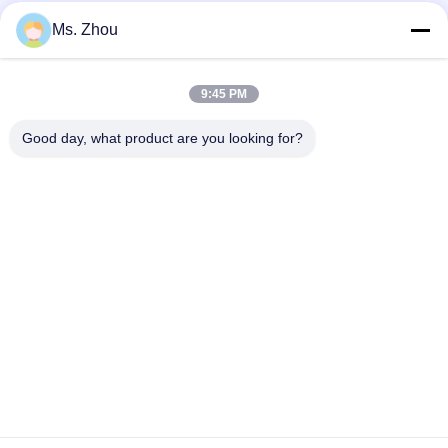
Ms. Zhou
দ্রুত যোগাযোগ
9:45 PM
Good day, what product are you looking for?
ঠিকানা
The resource you are looking for has been removed, had its
name changed, or is temporarily unavailable.
টেলিফোন
86-10-60296356
ই-মেইল
zohonice@zohonice.com
গোপনীয়তা নীতি
|
সাইট ম্যাপ
| চীন ভালো গুণমান লেজার আইপিএল মেশিন