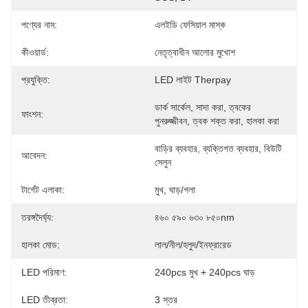
পণ্যের নাম:
এলইডি ফেসিয়াল মাস্ক
কীওয়ার্ড:
নেতৃত্বাধীন আলোর মুখোশ
প্রযুক্তি:
LED লাইট Therpay
ডার্ক সার্কেল, সাদা করা, ত্বকের 
ফাংশন:
পুনরুজ্জীবন, ত্বক শক্ত করা, হালকা করা
বাড়ির ব্যবহার, ব্যক্তিগত ব্যবহার, বিউটি 
আবেদন:
সেলুন
টার্গেট এলাকা:
মুখ, ঘাড়/গলা
তরঙ্গদৈর্ঘ্য:
৪৬০ ৫৯০ ৬৩০ ৮৫০nm
হালকা মোড:
লাল/নীল/হলুদ/ইনফ্রারেড
LED পরিমাণ:
240pcs মুখ + 240pcs ঘাড়
LED তীব্রতা:
3 স্তর