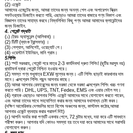
(2) এজেন্ট
আমাদের এজেন্টের জন্য, আমরা তাদের জন্য অনন্য শেল এবং অপারেশন স্ক্রিন
সফটওয়্যার ডিজাইন করতে পারি, এছাড়াও আমরা তাদের বাজারে পণ্য বিকাশ এবং
বিজ্ঞাপন তাদের সাহায্য করবে।নিম্নলিখিত কিছু পণ্য আমরা আমাদের ক্লায়েন্টদের
জন্য ডিজাইন.
4. পেমেন্ট পদ্ধতি
(১) ট্রেড অ্যাসুরেন্স (আলিবাবা) ।
(2) টি/টি (ব্যাংক ট্রান্সফার) ।
(3) পেপ্যাল, আলিপেই, ওয়েচ্যাট পে।
(4) ওয়েস্টার্ন ইউনিয়ন, মানি গ্রাম।
5শিপিং
(1) স্পট সরবরাহ, পেমেন্ট পরে মাত্র 2-3 কার্যদিবস! দ্রুত শিপিং! (ছুটির মরসুম নয়)
প্ল্যাটফর্ম দ্বারা পেমেন্ট নিশ্চিত হওয়ার পরে।
(2) সমস্ত পণ্য শুধুমাত্র EXW মূল্যের জন্য। এটি শিপিং ছাড়াই কারখানার দাম
মানে। এক্সপ্রেস শিপিং পছন্দ আপনার কাছে।
(3) আমরা আপনার রেফারেন্সের জন্য দরজা থেকে দরজা এক্সপ্রেস শিপিং খরচ গণনা
করতে পারি। DHL, UPS, TNT, Fedex, EMS এবং এয়ার মেইল সহ।
(4) গ্রাহক এছাড়াও আপনার শিপিং এজেন্ট আমাদের সাথে যোগাযোগ করতে পারেন,
এবং আমরা তাদের সাথে সহযোগিতা করার জন্য আমাদের যথাসাধ্য চেষ্টা করব।
(দক্ষিণ আমেরিকার দেশগুলির মতো বিশেষ অঞ্চলের জন্য, কাস্টমস কঠোর,আমরা
আপনার এজেন্ট ব্যবহার করার পরামর্শ দিই)
(৫) আপনি অর্ডার করা পণ্যটি একবার পেলে, 72 ঘন্টার মধ্যে, দয়া করে এটি সাবধানে
পরীক্ষা করুন। আপনার যদি কোনও সমস্যা হয় তবে দয়া করে আমাদের সাথে সরাসরি
যোগাযোগ করুন।
6. মূল্য ছাড়