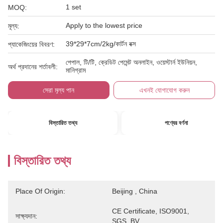
1 set
MOQ:
Apply to the lowest price
মূল্য:
39*29*7cm/2kg/কার্টন বক্স
প্যাকেজিংয়ের বিবরণ:
পেপাল, টি/টি, ক্রেডিট পেমেন্ট অনলাইন, ওয়েস্টার্ন ইউনিয়ন,
অর্থ প্রদানের শর্তাবলী:
মানিগ্রাম
সেরা মূল্য পান
এখনই যোগাযোগ করুন
বিস্তারিত তথ্য
পণ্যের বর্ণনা
বিস্তারিত তথ্য
Place Of Origin:
Beijing , China
CE Certificate, ISO9001, 
সাক্ষ্যদান:
SGS, BV