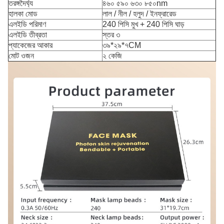
তরঙ্গদৈর্ঘ্য
৪৬০ ৫৯০ ৬৩০ ৮৫০nm
হালকা মোড
লাল / নীল / হলুদ / ইনফ্রারেড
এলইডি পরিমাণ
240 পিসি মুখ + 240 পিসি ঘাড়
এলইডি তীব্রতা
স্তর ৩
প্যাকেজের আকার
৩৯*২৯*৭CM
মোট ওজন
২ কেজি