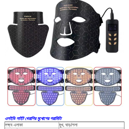
এলইডি লাইট থেরাপির মুখোশের পরামিতি
লক্ষ্য এলাকা
মুখ, ঘাড়/গলা