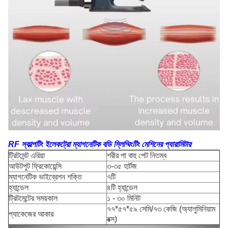
RF স্কাল্পটিং ইলেকট্রো ম্যাগনেটিক বডি স্লিম্মিংটিং মেশিনের প্যারামিটার
ট্রিটমেন্ট এরিয়া
শরীর পা বাহু পেট নিতম্ব
আউটপুট ফ্রিকোয়েন্সি
৩-৩৫ হার্টজ
ম্যাগনেটিক ভাইব্রেশন শক্তি
৭টি
হ্যান্ডেল
৪টি হ্যান্ডেল
ট্রিটমেন্টের সময়কাল
১ - ৩০ মিনিট
৭৭*৫৭*৫৯ সেমি/৭৩ কেজি (অ্যালুমিনিয়াম
প্যাকেজের আকার
বক্স)