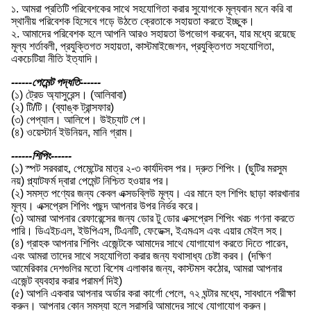
১. আমরা প্রতিটি পরিবেশকের সাথে সহযোগিতা করার সুযোগকে মূল্যবান মনে করি বা
স্থানীয় পরিবেশক হিসেবে গড়ে উঠতে ক্রেতাকে সহায়তা করতে ইচ্ছুক।
২. আমাদের পরিবেশক হলে আপনি আরও সহায়তা উপভোগ করবেন, যার মধ্যে রয়েছে
মূল্য শর্তাবলী, প্রযুক্তিগত সহায়তা, কাস্টমাইজেশন, প্রযুক্তিগত সহযোগিতা,
একচেটিয়া নীতি ইত্যাদি।
------পেমেন্ট পদ্ধতি------
(১) ট্রেড অ্যাসুরেন্স। (আলিবাবা)
(২) টি/টি। (ব্যাঙ্ক ট্রান্সফার)
(৩) পেপ্যাল। আলিপে। উইচ্যাট পে।
(৪) ওয়েস্টার্ন ইউনিয়ন, মানি গ্রাম।
------শিপিং------
(১) স্পট সরবরাহ, পেমেন্টের মাত্র ২-৩ কার্যদিবস পর। দ্রুত শিপিং। (ছুটির মরসুম
নয়) প্ল্যাটফর্ম দ্বারা পেমেন্ট নিশ্চিত হওয়ার পর।
(২) সমস্ত পণ্যের জন্য কেবল এক্সডব্লিউ মূল্য। এর মানে হল শিপিং ছাড়া কারখানার
মূল্য। এক্সপ্রেস শিপিং পছন্দ আপনার উপর নির্ভর করে।
(৩) আমরা আপনার রেফারেন্সের জন্য ডোর টু ডোর এক্সপ্রেস শিপিং খরচ গণনা করতে
পারি। ডিএইচএল, ইউপিএস, টিএনটি, ফেডেক্স, ইএমএস এবং এয়ার মেইল সহ।
(৪) গ্রাহক আপনার শিপিং এজেন্টকে আমাদের সাথে যোগাযোগ করতে দিতে পারেন,
এবং আমরা তাদের সাথে সহযোগিতা করার জন্য যথাসাধ্য চেষ্টা করব। (দক্ষিণ
আমেরিকার দেশগুলির মতো বিশেষ এলাকার জন্য, কাস্টমস কঠোর, আমরা আপনার
এজেন্ট ব্যবহার করার পরামর্শ দিই)
(৫) আপনি একবার আপনার অর্ডার করা কার্গো পেলে, ৭২ ঘন্টার মধ্যে, সাবধানে পরীক্ষা
করুন। আপনার কোন সমস্যা হলে সরাসরি আমাদের সাথে যোগাযোগ করুন।