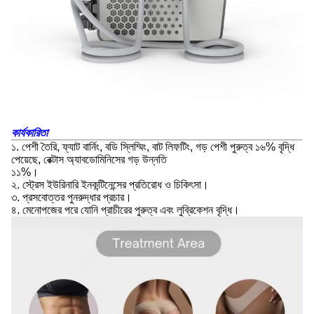
কার্যকারিতা
১. পেশী তৈরি, ফ্যাট বার্নিং, বডি স্লিম্মিং, বাট লিফটিং, গড় পেশী পুরুত্ব ১৬% বৃদ্ধি
পেয়েছে, রেক্টাস অ্যাবডোমিনিসের গড় উন্নতি
১১%।
২. স্ট্রেস ইউরিনারি ইনকন্টিনেন্সের প্রতিরোধ ও চিকিৎসা।
৩. প্রসবোত্তর পুনরুদ্ধার প্রচার।
৪. মেনোপজের পরে যোনি প্রাচীরের পুরুত্ব এবং লুব্রিকেশন বৃদ্ধি।