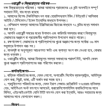
------ওয়ারেন্টি ও বিক্রয়োত্তর পরিষেবা------
দক্ষ বিক্রয়োত্তর পরিষেবা। আমরা আমাদের গ্রাহকদের ২৪ ঘন্টা অনলাইনে সম্পূর্ণ
সহায়তা দিই, যার মধ্যে রয়েছে
১. আমাদের বিশেষ টেকনিশিয়ান দল যারা হোয়াটসঅ্যাপ টকিং / উইচ্যাট / আলিবাবা
আইডি / টেলিফোন / ইমেল ইত্যাদির মাধ্যমে উপলব্ধ।
২. বেশিরভাগ সমস্যা আমাদের ইঞ্জিনিয়ারের বিচারের মাধ্যমে ৭২ ঘন্টার মধ্যে সমাধান
করা হবে।
৩. আপনি ওয়ারেন্টি সময়ের মধ্যে উপাদান এবং কারিগরি সমস্যার কারণে বিনামূল্যে
মেরামতের যন্ত্রাংশ বা প্রয়োজনীয় প্রতিস্থাপন উপভোগ করতে পারেন।
৪. রক্ষণাবেক্ষণ: মেরামতের বা প্রতিস্থাপনের খুচরা যন্ত্রাংশের জন্য সর্বোচ্চ ৩৬ মাস
শুধুমাত্র উপাদান খরচ সহ।
৫. মানবসৃষ্ট বা অনুপযুক্ত আচরণগত ক্ষতি এবং ক্লান্ত অংশ বাদ দেওয়া হবে, বোঝার
জন্য ধন্যবাদ।
৬. ওয়ারেন্টির বাইরে, আমরা বিনামূল্যে সমস্যা সমাধানের পরামর্শ দিই, আপনি কেবল
খুচরা যন্ত্রাংশ প্রতিস্থাপনের খরচ পরিশোধ করবেন।
------কাস্টমাইজেশন------
১. বাহ্যিক পরিবর্তনের জন্য, যেমন লোগো, অপারেটিং সিস্টেম ব্যাকগ্রাউন্ড, আউটলুক
যোগ করা, প্রিন্ট, ভাষা, এটি অর্জন করা সহজ হবে।
২. প্রযুক্তিগত পরিবর্তনের জন্য, যেমন ইয়াগ লেজার রেট্রোফিট ৭৭৫nm হানিকম্ব
হেড, আইপিএল অপ্ট ফাংশনে আপডেট, ক্রায়োলিপোলাইসিস ক্যাভিটেশনের সাথে
মিলিত, এইচআইএফইউ যোনি টাইট ফাংশন যোগ করা ইত্যাদি, আরও সহায়তার জন্য
আমাদের সাথে যোগাযোগ করুন।
------বিতরণ------