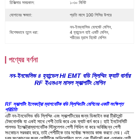
চিকিত্সার সময়কাল:
১-৩০ মিনিট
যোগানের ক্ষমতা:
প্রতি মাসে 100 পিসির উপরে
নন-ইনভ্যাসিভ হেলমেট মেশিন
, 
বিশেষভাবে তুলে ধরা:
4 হ্যান্ডেল হাই এমটি মেশিন
, 
শরীরের হ্রাস হিমেট মেশিন
পণ্যের বর্ণনা
নন-ইনভেসিভ ৪ হ্যান্ডেল HI EMT বডি স্লিম্মিং ফ্যাট বার্নার
RF ইএমএস মাসল স্কাল্পটিং মেশিন
RF স্কাল্পটিং ইলেকট্রো ম্যাগনেটিক বডি স্লিম্মিংটিং মেশিনের একটি সংক্ষিপ্ত
পরিচিতি
এটি নন-ইনভেসিভ বডি স্লিম্মিং এবং স্কাল্পটিংয়ের জন্য ডিজাইন করা ট্রিটমেন্ট
টেকনোলজি যা একই সাথে পেশী তৈরি করে এবং ফ্যাট বার্ন করে। হাই ইনটেনসিটি
পালসড ইলেক্ট্রোম্যাগনেটিক স্টিমুলেশন পেশী শিথিল না করে অবিচ্ছিন্ন পেশী
সংকোচন সরবরাহ করে, তাই পেশীটিকে তার সর্বোচ্চ ক্ষমতায় কাজ করতে দেয়। এই
চরম সংকোচনের জন্য পেশীটিকে অভিযোজিত হতে এবং ট্রিটমেন্ট করা এলাকার পেশী