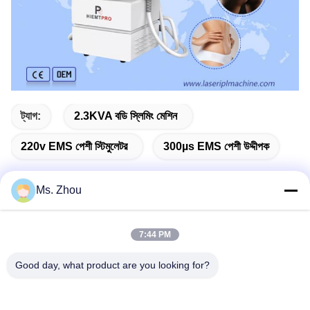
ট্যাগ:
2.3KVA বডি স্লিমিং মেশিন
220v EMS পেশী স্টিমুলেটর
300µs EMS পেশী উদ্দীপক
Ms. Zhou
দ্রুত যোগাযোগ
7:44 PM
Good day, what product are you looking for?
ঠিকানা
The resource you are looking for has been removed, had its
name changed, or is temporarily unavailable.