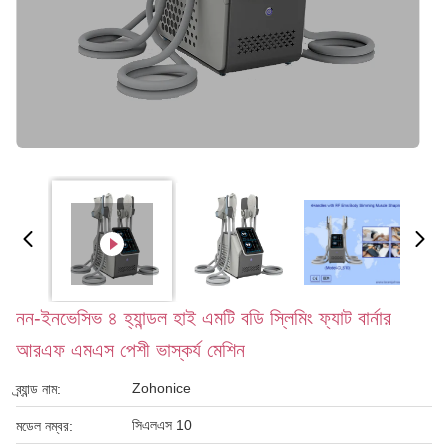
নন-ইনভেসিভ ৪ হ্যান্ডল হাই এমটি বডি স্লিমিং ফ্যাট বার্নার
আরএফ এমএস পেশী ভাস্কর্য মেশিন
Zohonice
ব্র্যান্ড নাম:
সিএলএস 10
মডেল নম্বর: