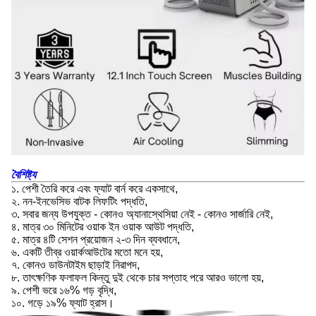
বৈশিষ্ট্য
১. পেশী তৈরি করে এবং ফ্যাট বার্ন করে একসাথে,
২. নন-ইনভেসিভ বাটক লিফটিং পদ্ধতি,
৩. সবার জন্য উপযুক্ত - কোনও অ্যানাস্থেসিয়া নেই - কোনও সার্জারি নেই,
৪. মাত্র ৩০ মিনিটের ওয়াক ইন ওয়াক আউট পদ্ধতি,
৫. মাত্র ৪টি সেশন প্রয়োজন ২-৩ দিন ব্যবধানে,
৬. একটি তীব্র ওয়ার্কআউটের মতো মনে হয়,
৭. কোনও ডাউনটাইম ছাড়াই নিরাপদ,
৮. তাৎক্ষণিক ফলাফল কিন্তু দুই থেকে চার সপ্তাহ পরে আরও ভালো হয়,
৯. পেশী ভরে ১৬% গড় বৃদ্ধি,
১০. গড়ে ১৯% ফ্যাট হ্রাস।