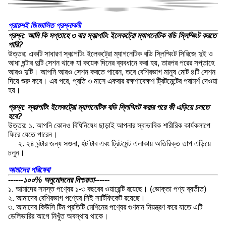
প্রায়শই জিজ্ঞাসিত প্রশ্নাবলী
প্রশ্ন: আমি কি সপ্তাহে ৩ বার স্কাল্পটিং ইলেকট্রো ম্যাগনেটিক বডি স্লিম্মিংট করতে
পারি?
উত্তর: একটি সাধারণ স্কাল্পটিং ইলেকট্রো ম্যাগনেটিক বডি স্লিম্মিংট সিরিজে দুই ও
আধা ঘন্টার দুটি সেশন থাকে যা কয়েক দিনের ব্যবধানে করা হয়, তারপর পরের সপ্তাহে
আরও দুটি। আপনি আরও সেশন করতে পারেন, তবে বেশিরভাগ মানুষ মোট ৪টি সেশন
দিয়ে শুরু করে। এর পরে, প্রতি ৩ মাসে একবার রক্ষণাবেক্ষণ ট্রিটমেন্টের পরামর্শ দেওয়া
হয়।
প্রশ্ন: স্কাল্পটিং ইলেকট্রো ম্যাগনেটিক বডি স্লিম্মিংট করার পরে কী এড়িয়ে চলতে
হবে?
উত্তর: ১. আপনি কোনও বিধিনিষেধ ছাড়াই আপনার স্বাভাবিক শারীরিক কার্যকলাপে
ফিরে যেতে পারেন।
২. ২৪ ঘন্টার জন্য সওনা, হট টাব এবং ট্রিটমেন্ট এলাকায় অতিরিক্ত তাপ এড়িয়ে
চলুন।
আমাদের পরিষেবা
------১০০% অনুমোদনের নিশ্চয়তা------
১. আমাদের সমস্ত পণ্যের ১-৩ বছরের ওয়ারেন্টি রয়েছে। (ভোক্তা পণ্য ব্যতীত)
২. আমাদের বেশিরভাগ পণ্যের সিই সার্টিফিকেট রয়েছে।
৩. আমাদের কিউসি টিম প্রতিটি মেশিনের পণ্যের গুণমান নিয়ন্ত্রণ করে যাতে এটি
ডেলিভারির আগে নিখুঁত অবস্থায় থাকে।