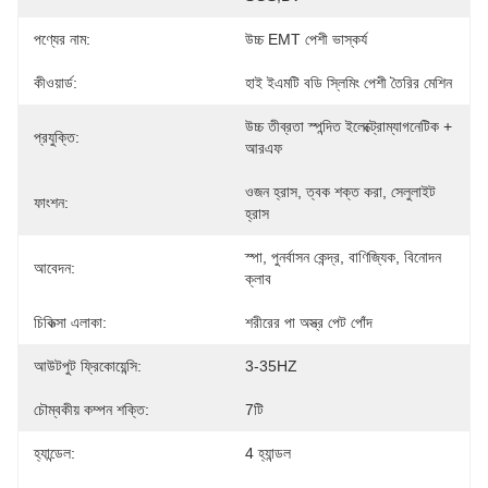
পণ্যের নাম:
উচ্চ EMT পেশী ভাস্কর্য
কীওয়ার্ড:
হাই ইএমটি বডি স্লিমিং পেশী তৈরির মেশিন
উচ্চ তীব্রতা স্পন্দিত ইলেক্ট্রোম্যাগনেটিক + 
প্রযুক্তি:
আরএফ
ওজন হ্রাস, ত্বক শক্ত করা, সেলুলাইট 
ফাংশন:
হ্রাস
স্পা, পুনর্বাসন কেন্দ্র, বাণিজ্যিক, বিনোদন 
আবেদন:
ক্লাব
চিকিত্সা এলাকা:
শরীরের পা অস্ত্র পেট পোঁদ
আউটপুট ফ্রিকোয়েন্সি:
3-35HZ
চৌম্বকীয় কম্পন শক্তি:
7টি
হ্যান্ডেল:
4 হ্যান্ডল