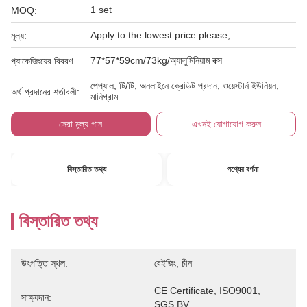
1 set
MOQ:
Apply to the lowest price please,
মূল্য:
77*57*59cm/73kg/অ্যালুমিনিয়াম বক্স
প্যাকেজিংয়ের বিবরণ:
পেপ্যাল, টি/টি, অনলাইনে ক্রেডিট প্রদান, ওয়েস্টার্ন ইউনিয়ন,
অর্থ প্রদানের শর্তাবলী:
মানিগ্রাম
সেরা মূল্য পান
এখনই যোগাযোগ করুন
বিস্তারিত তথ্য
পণ্যের বর্ণনা
বিস্তারিত তথ্য
উৎপত্তি স্থল:
বেইজিং, চীন
CE Certificate, ISO9001, 
সাক্ষ্যদান:
SGS,BV