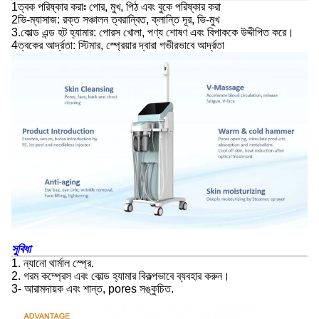
1ত্বক পরিষ্কার করাঃ পোর, মুখ, পিঠ এবং বুকে পরিষ্কার করা
2ভি-ম্যাসাজ: রক্ত সঞ্চালন ত্বরান্বিত, ক্লান্তি দূর, ভি-মুখ
3.কোল্ড এন্ড হট হ্যামার: পোরস খোলা, পণ্য শোষণ এবং বিপাককে উদ্দীপিত করে।
4ত্বকের আর্দ্রতা: স্টিমার, স্প্রেয়ার দ্বারা গভীরভাবে আর্দ্রতা
সুবিধা
1. ন্যানো থার্মাল স্প্রে.
2. গরম কম্প্রেস এবং কোল্ড হ্যামার বিকল্পভাবে ব্যবহার করুন।
3- আরামদায়ক এবং শান্ত, pores সঙ্কুচিত.