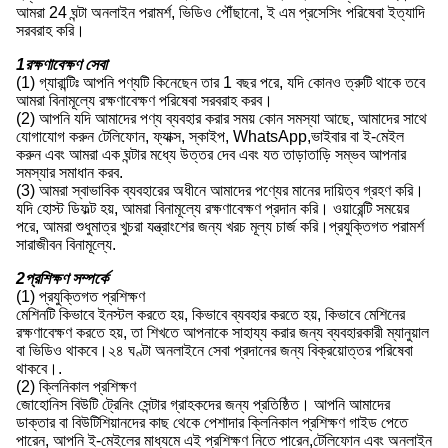
আমরা 24 ঘন্টা অনলাইন পরামর্শ, ভিডিও পৌঁছানো, ই এম প্রসেসিং পরিষেবা ইত্যাদি
সরবরাহ করি।
1রক্ষণাবেক্ষণ সেবা
(1) গ্যারান্টিঃ আপনি পণ্যটি কিনেছেন তার 1 বছর পরে, যদি কোনও ত্রুটি থাকে তবে
আমরা বিনামূল্যে রক্ষণাবেক্ষণ পরিষেবা সরবরাহ করব।
(2) আপনি যদি আমাদের পণ্য ব্যবহার করার সময় কোন সমস্যা আছে, আমাদের সাথে
যোগাযোগ করুন টেলিফোন, ফ্যাক্স, স্কাইপ, WhatsApp,ভাইবার বা ই-মেইল
করুন এবং আমরা এক ঘন্টার মধ্যে উত্তর দেব এবং যত তাড়াতাড়ি সম্ভব আপনার
সমস্যার সমাধান করব.
(3) আমরা স্বাভাবিক ব্যবহারের অধীনে আমাদের পণ্যের মানের দায়িত্ব গ্রহণ করি।
যদি হোস্ট ডিফল্ট হয়, আমরা বিনামূল্যে রক্ষণাবেক্ষণ প্রদান করি। ওয়ারেন্টি সময়ের
পরে, আমরা শুধুমাত্র খুচরা যন্ত্রাংশের জন্য খরচ মূল্য চার্জ করি।প্রযুক্তিগত পরামর্শ
সারাজীবন বিনামূল্যে.
2প্রশিক্ষণ সম্পর্কে
(1) প্রযুক্তিগত প্রশিক্ষণ
মেশিনটি কিভাবে ইনস্টল করতে হয়, কিভাবে ব্যবহার করতে হয়, কিভাবে মেশিনের
রক্ষণাবেক্ষণ করতে হয়, তা শিখতে আপনাকে সাহায্য করার জন্য ব্যবহারকারী ম্যানুয়াল
বা ভিডিও থাকবে।২৪ ঘণ্টা অনলাইনে সেবা প্রদানের জন্য বিক্রয়োত্তর পরিষেবা
থাকবে।.
(2) ক্লিনিকাল প্রশিক্ষণ
জোহোনিস বিউটি ট্রেনিং সেন্টার গ্রাহকদের জন্য প্রতিষ্ঠিত। আপনি আমাদের
ডাক্তার বা বিউটিশিয়ানদের কাছ থেকে পেশাদার ক্লিনিকাল প্রশিক্ষণ গাইড পেতে
পারেন, আপনি ই-মেইলের মাধ্যমে এই প্রশিক্ষণ নিতে পারেন,টেলিফোন এবং অনলাইন