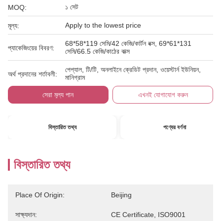
১ সেট
MOQ:
Apply to the lowest price
মূল্য:
68*58*119 সেমি/42 কেজি/কার্টন বক্স, 69*61*131
প্যাকেজিংয়ের বিবরণ:
সেমি/66.5 কেজি/কাঠের বাক্স
পেপ্যাল, টি/টি, অনলাইনে ক্রেডিট প্রদান, ওয়েস্টার্ন ইউনিয়ন,
অর্থ প্রদানের শর্তাবলী:
মানিগ্রাম
সেরা মূল্য পান
এখনই যোগাযোগ করুন
বিস্তারিত তথ্য
পণ্যের বর্ণনা
বিস্তারিত তথ্য
Place Of Origin:
Beijing
সাক্ষ্যদান:
CE Certificate, ISO9001