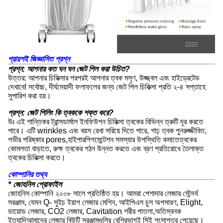
প্রায়শই জিজ্ঞাসিত প্রশ্ন
প্রশ্ন: আপনার কত ঘন ঘন জেট পিল করা উচিত?
উত্তর: আপনার চিকিত্সার পরপরই আপনার ত্বক মসৃণ, উজ্জ্বল এবং হাইড্রেটেড
দেখাবে! সর্বোচ্চ, দীর্ঘমেয়াদী ফলাফলের জন্য জেট পিল চিকিত্সা প্রতি ২-৪ সপ্তাহে
সুপারিশ করা হয়।
প্রশ্ন: জেট পিলিং কি ত্বককে শক্ত করে?
উঃ এই শান্তিকর ট্রান্সডার্মাল ইনফিউশন চিকিত্সা ত্বকের বিভিন্ন ত্রুটি দূর করতে
পারে। এটি wrinkles এবং বয়স রেখা সরিয়ে দিতে পারে, গাঢ় ত্বক পুনরুজ্জীবিত,
গভীর পরিষ্কার pores,হাইপারপিগমেন্টেশন সমস্যার উপস্থিতি কমাতেত্বকের
কোমলতা বাড়াতে, রুক্ষ ত্বকের গঠন উন্নত করতে এবং ব্রণ প্রতিরোধে তৈলাক্ত
ত্বকের চিকিত্সা করতে।
কোম্পানির তথ্য
* জোহনিস প্রোফাইল
জোহনিস কোম্পানি ২০০৮ সালে প্রতিষ্ঠিত হয়। আমরা পেশাদার লেজার সৌন্দর্য
সরঞ্জাম, যেমন Q- সুইচ ইয়াগ লেজার মেশিন, আইপিএল চুল অপসারণ, Elight,
ডায়োড লেজার, CO2 লেজার, Cavitation শরীর পাতলা,অতিস্বনক
ইত্যাদিআমাদের লেজার বিউটি সরঞ্জামগুলির বেশিরভাগই সিই শংসাপত্র পেয়েছে।