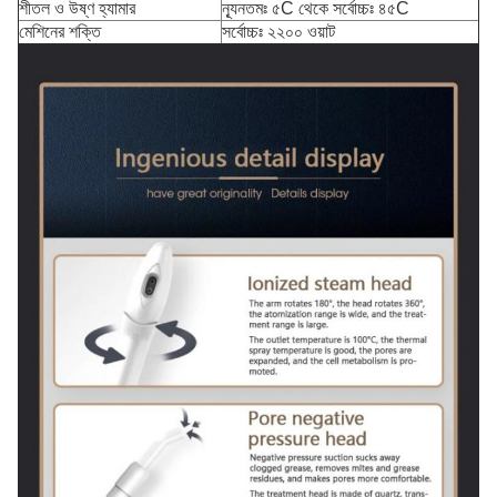
শীতল ও উষ্ণ হ্যামার
ন্যূনতমঃ ৫C থেকে সর্বোচ্চঃ ৪৫C
মেশিনের শক্তি
সর্বোচ্চঃ ২২০০ ওয়াট