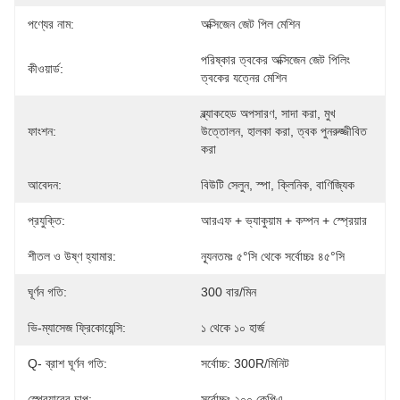
পণ্যের নাম:
অক্সিজেন জেট পিল মেশিন
পরিষ্কার ত্বকের অক্সিজেন জেট পিলিং 
কীওয়ার্ড:
ত্বকের যত্নের মেশিন
ব্ল্যাকহেড অপসারণ, সাদা করা, মুখ 
ফাংশন:
উত্তোলন, হালকা করা, ত্বক পুনরুজ্জীবিত 
করা
আবেদন:
বিউটি সেলুন, স্পা, ক্লিনিক, বাণিজ্যিক
প্রযুক্তি:
আরএফ + ভ্যাকুয়াম + কম্পন + স্প্রেয়ার
শীতল ও উষ্ণ হ্যামার:
ন্যূনতমঃ ৫°সি থেকে সর্বোচ্চঃ ৪৫°সি
ঘূর্ণন গতি:
300 বার/মিন
ভি-ম্যাসেজ ফ্রিকোয়েন্সি:
১ থেকে ১০ হার্জ
Q- ব্রাশ ঘূর্ণন গতি:
সর্বোচ্চ: 300R/মিনিট
স্প্রেয়ারের চাপ:
সর্বোচ্চঃ ২০০ কেপিএ