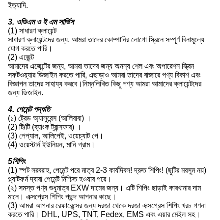
ইত্যাদি.
3. ওডিএম ও ই এম সার্ভিস
(1) সাধারণ ক্লায়েন্ট
সাধারণ ক্লায়েন্টদের জন্য, আমরা তাদের কোম্পানির লোগো স্ক্রিনে সম্পূর্ণ বিনামূল্যে
যোগ করতে পারি।
(2) এজেন্ট
আমাদের এজেন্টের জন্য, আমরা তাদের জন্য অনন্য শেল এবং অপারেশন স্ক্রিন
সফটওয়্যার ডিজাইন করতে পারি, এছাড়াও আমরা তাদের বাজারে পণ্য বিকাশ এবং
বিজ্ঞাপন তাদের সাহায্য করবে।নিম্নলিখিত কিছু পণ্য আমরা আমাদের ক্লায়েন্টদের
জন্য ডিজাইন.
4. পেমেন্ট পদ্ধতি
(১) ট্রেড অ্যাসুরেন্স (আলিবাবা) ।
(2) টি/টি (ব্যাংক ট্রান্সফার) ।
(3) পেপ্যাল, আলিপেই, ওয়েচ্যাট পে।
(4) ওয়েস্টার্ন ইউনিয়ন, মানি গ্রাম।
5শিপিং
(1) স্পট সরবরাহ, পেমেন্ট পরে মাত্র 2-3 কার্যদিবস! দ্রুত শিপিং! (ছুটির মরসুম নয়)
প্ল্যাটফর্ম দ্বারা পেমেন্ট নিশ্চিত হওয়ার পরে।
(২) সমস্ত পণ্য শুধুমাত্র EXW দামের জন্য। এটি শিপিং ছাড়াই কারখানার দাম
মানে। এক্সপ্রেস শিপিং পছন্দ আপনার কাছে।
(3) আমরা আপনার রেফারেন্সের জন্য দরজা থেকে দরজা এক্সপ্রেস শিপিং খরচ গণনা
করতে পারি। DHL, UPS, TNT, Fedex, EMS এবং এয়ার মেইল সহ।