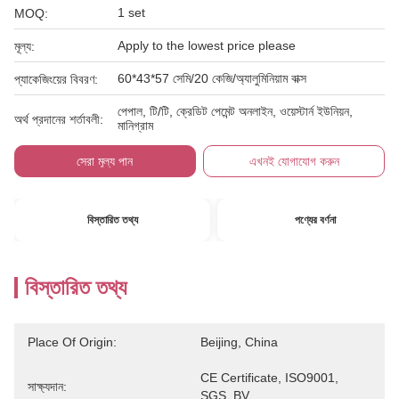
1 set
MOQ:
Apply to the lowest price please
মূল্য:
60*43*57 সেমি/20 কেজি/অ্যালুমিনিয়াম বাক্স
প্যাকেজিংয়ের বিবরণ:
পেপাল, টি/টি, ক্রেডিট পেমেন্ট অনলাইন, ওয়েস্টার্ন ইউনিয়ন,
অর্থ প্রদানের শর্তাবলী:
মানিগ্রাম
সেরা মূল্য পান
এখনই যোগাযোগ করুন
বিস্তারিত তথ্য
পণ্যের বর্ণনা
বিস্তারিত তথ্য
Place Of Origin:
Beijing, China
CE Certificate, ISO9001, 
সাক্ষ্যদান:
SGS, BV