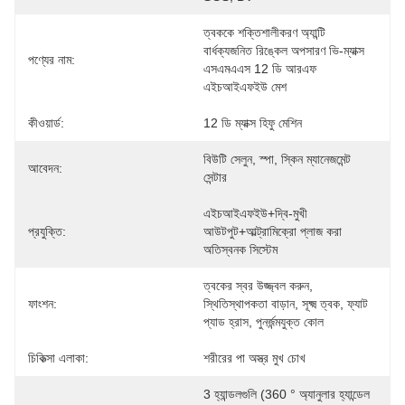
ত্বককে শক্তিশালীকরণ অ্যান্টি 
বার্ধক্যজনিত রিঙ্কেল অপসারণ ভি-ম্যাক্স 
পণ্যের নাম:
এসএমএএস 12 ডি আরএফ 
এইচআইএফইউ মেশ
কীওয়ার্ড:
12 ডি ম্যাক্স হিফু মেশিন
বিউটি সেলুন, স্পা, স্কিন ম্যানেজমেন্ট 
আবেদন:
সেন্টার
এইচআইএফইউ+দ্বি-মুখী 
প্রযুক্তি:
আউটপুট+আল্ট্রামিক্রো প্লাজ করা 
অতিস্বনক সিস্টেম
ত্বকের স্বর উজ্জ্বল করুন, 
ফাংশন:
স্থিতিস্থাপকতা বাড়ান, সূক্ষ্ম ত্বক, ফ্যাট 
প্যাড হ্রাস, পুনর্জন্মযুক্ত কোল
চিকিত্সা এলাকা:
শরীরের পা অস্ত্র মুখ চোখ
3 হ্যান্ডলগুলি (360 ° অ্যানুলার হ্যান্ডেল 