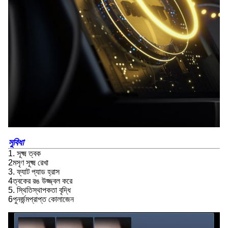
সুবিধা
1. সূক্ষ্ম ত্বক
2মসৃণ সূক্ষ্ম রেখা
3. ফ্যাট প্যাড হ্রাস
4ত্বকের রঙ উজ্জ্বল করে
5. স্থিতিস্থাপকতা বৃদ্ধি
6পুনর্জন্মপ্রাপ্ত কোলাজেন