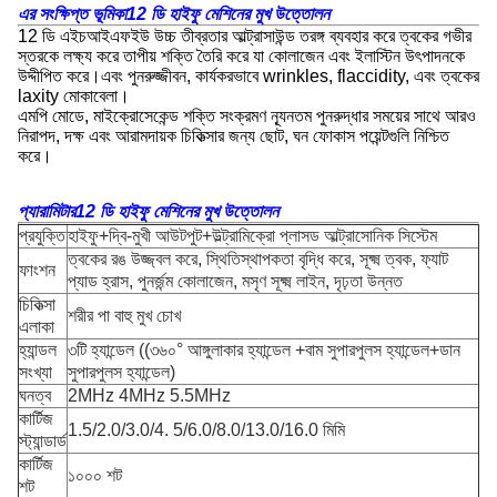
এর সংক্ষিপ্ত ভূমিকা
12 ডি হাইফু মেশিনের মুখ উত্তোলন
12 ডি এইচআইএফইউ উচ্চ তীব্রতার আল্ট্রাসাউন্ড তরঙ্গ ব্যবহার করে ত্বকের গভীর
স্তরকে লক্ষ্য করে তাপীয় শক্তি তৈরি করে যা কোলাজেন এবং ইলাস্টিন উৎপাদনকে
উদ্দীপিত করে।এবং পুনরুজ্জীবন, কার্যকরভাবে wrinkles, flaccidity, এবং ত্বকের
laxity মোকাবেলা।
এমপি মোডে, মাইক্রোসেকেন্ড শক্তি সংক্রমণ ন্যূনতম পুনরুদ্ধার সময়ের সাথে আরও
নিরাপদ, দক্ষ এবং আরামদায়ক চিকিত্সার জন্য ছোট, ঘন ফোকাস পয়েন্টগুলি নিশ্চিত
করে।
প্যারামিটার
12 ডি হাইফু মেশিনের মুখ উত্তোলন
প্রযুক্তি
হাইফু+দ্বি-মুখী আউটপুট+উল্ট্রামিক্রো প্লাসড আল্ট্রাসোনিক সিস্টেম
ত্বকের রঙ উজ্জ্বল করে, স্থিতিস্থাপকতা বৃদ্ধি করে, সূক্ষ্ম ত্বক, ফ্যাট
ফাংশন
প্যাড হ্রাস, পুনর্জন্ম কোলাজেন, মসৃণ সূক্ষ্ম লাইন, দৃঢ়তা উন্নত
চিকিত্সা
শরীর পা বাহু মুখ চোখ
এলাকা
হ্যান্ডল
৩টি হ্যান্ডেল ((৩৬০° আঙ্গুলাকার হ্যান্ডেল +বাম সুপারপুলস হ্যান্ডেল+ডান
সংখ্যা
সুপারপুলস হ্যান্ডেল)
ঘনত্ব
2MHz 4MHz 5.5MHz
কার্টিজ
1.5/2.0/3.0/4. 5/6.0/8.0/13.0/16.0 মিমি
স্ট্যান্ডার্ড
কার্টিজ
১০০০ শট
শট