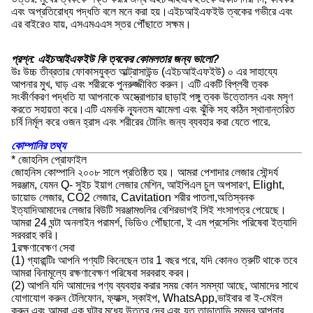
এবং অপ্রতিরোধ্য পদ্ধতি বলে মনে করা হয়।এইচআইএফইউ ত্বকের গভীরে এবং
এর বাইরেও যায়, এসএমএএস স্তর পৌঁছাতে সক্ষম।
প্রশ্ন: এইচআইএফইউ কি ত্বকের কোমলতার জন্য ভালো?
উঃ উচ্চ তীব্রতার ফোকাসযুক্ত আল্ট্রাসাউন্ড (এইচআইএফইউ) ০ এর সাহায্যে
আপনার মুখ, ঘাড় এবং শরীরকে পুনরুজ্জীবিত করুন। এটি একটি বিপ্লবী ত্বক
সংকীর্ণকরণ পদ্ধতি যা আপনাকে অস্ত্রোপচার ছাড়াই পঙ্গু ত্বক উত্তোলন এবং মসৃণ
করতে সহায়তা করে।এটি এমনকি ন্যূনতম ঝামেলা এবং ঝুঁকি সহ কঠিন স্থানান্তরিত
চর্বি নির্মূল করে ওজন হ্রাস এবং শরীরের টোনিং জন্য ব্যবহার করা যেতে পারে.
কোম্পানির তথ্য
* জোহনিস প্রোফাইল
জোহনিস কোম্পানি ২০০৮ সালে প্রতিষ্ঠিত হয়। আমরা পেশাদার লেজার সৌন্দর্য
সরঞ্জাম, যেমন Q- সুইচ ইয়াগ লেজার মেশিন, আইপিএল চুল অপসারণ, Elight,
ডায়োড লেজার, CO2 লেজার, Cavitation শরীর পাতলা,অতিস্বনক
ইত্যাদিআমাদের লেজার বিউটি সরঞ্জামগুলির বেশিরভাগই সিই শংসাপত্র পেয়েছে।
আমরা 24 ঘন্টা অনলাইন পরামর্শ, ভিডিও পৌঁছানো, ই এম প্রসেসিং পরিষেবা ইত্যাদি
সরবরাহ করি।
1রক্ষণাবেক্ষণ সেবা
(1) গ্যারান্টিঃ আপনি পণ্যটি কিনেছেন তার 1 বছর পরে, যদি কোনও ত্রুটি থাকে তবে
আমরা বিনামূল্যে রক্ষণাবেক্ষণ পরিষেবা সরবরাহ করব।
(2) আপনি যদি আমাদের পণ্য ব্যবহার করার সময় কোন সমস্যা আছে, আমাদের সাথে
যোগাযোগ করুন টেলিফোন, ফ্যাক্স, স্কাইপ, WhatsApp,ভাইবার বা ই-মেইল
করুন এবং আমরা এক ঘন্টার মধ্যে উত্তর দেব এবং যত তাড়াতাড়ি সম্ভব আপনার