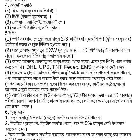
4. পেমেন্ট পদ্ধতি
(১) ট্রেড অ্যাসুরেন্স (আলিবাবা) ।
(2) টি/টি (ব্যাংক ট্রান্সফার) ।
(3) পেপ্যাল, আলিপেই, ওয়েচ্যাট পে।
(4) ওয়েস্টার্ন ইউনিয়ন, মানি গ্রাম।
5শিপিং
(1) স্পট সরবরাহ, পেমেন্ট পরে মাত্র 2-3 কার্যদিবস! দ্রুত শিপিং! (ছুটির মরসুম নয়)
প্ল্যাটফর্ম দ্বারা পেমেন্ট নিশ্চিত হওয়ার পরে।
(2) সমস্ত পণ্য শুধুমাত্র EXW মূল্যের জন্য। এটি শিপিং ছাড়াই কারখানার দাম
মানে। এক্সপ্রেস শিপিং পছন্দ আপনার কাছে।
(3) আমরা আপনার রেফারেন্সের জন্য দরজা থেকে দরজা এক্সপ্রেস শিপিং খরচ গণনা
করতে পারি। DHL, UPS, TNT, Fedex, EMS এবং এয়ার মেইল সহ।
(4) গ্রাহক এছাড়াও আপনার শিপিং এজেন্ট আমাদের সাথে যোগাযোগ করতে পারেন,
এবং আমরা তাদের সাথে সহযোগিতা করার জন্য আমাদের যথাসাধ্য চেষ্টা করব।
(দক্ষিণ আমেরিকার দেশগুলির মতো বিশেষ অঞ্চলের জন্য, কাস্টমস কঠোর,আমরা
আপনার এজেন্ট ব্যবহার করার পরামর্শ দিই)
(৫) আপনি অর্ডার করা পণ্যটি একবার পেলে, 72 ঘন্টার মধ্যে, দয়া করে এটি সাবধানে
পরীক্ষা করুন। আপনার যদি কোনও সমস্যা হয় তবে দয়া করে আমাদের সাথে সরাসরি
যোগাযোগ করুন।
6. মূল্য ছাড়
1. নতুন ক্লায়েন্টঃ প্রথম ((নতুন) অর্ডারের জন্য উপহার পাবেন।
2. নিয়মিত গ্রাহকগণঃ দ্বিতীয় অর্ডার থেকে, আপনি 5% ছাড়ের বেশি উপভোগ
করতে পারেন।
3বিতরণকারীঃ আপনার স্থানীয় বাজারের গ্রাহকদের তথ্য আপনার কাছে ব্যাপকভাবে