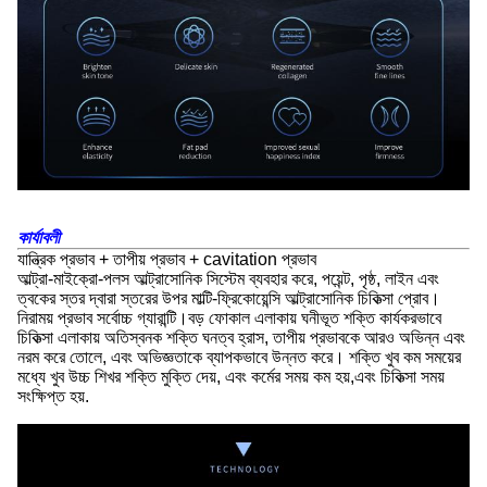
কার্যাবলী
যান্ত্রিক প্রভাব + তাপীয় প্রভাব + cavitation প্রভাব
আল্ট্রা-মাইক্রো-পলস আল্ট্রাসোনিক সিস্টেম ব্যবহার করে, পয়েন্ট, পৃষ্ঠ, লাইন এবং
ত্বকের স্তর দ্বারা স্তরের উপর মাল্টি-ফ্রিকোয়েন্সি আল্ট্রাসোনিক চিকিত্সা প্রোব।
নিরাময় প্রভাব সর্বোচ্চ গ্যারান্টি।বড় ফোকাল এলাকায় ঘনীভূত শক্তি কার্যকরভাবে
চিকিত্সা এলাকায় অতিস্বনক শক্তি ঘনত্ব হ্রাস, তাপীয় প্রভাবকে আরও অভিন্ন এবং
নরম করে তোলে, এবং অভিজ্ঞতাকে ব্যাপকভাবে উন্নত করে। শক্তি খুব কম সময়ের
মধ্যে খুব উচ্চ শিখর শক্তি মুক্তি দেয়, এবং কর্মের সময় কম হয়,এবং চিকিত্সা সময়
সংক্ষিপ্ত হয়.