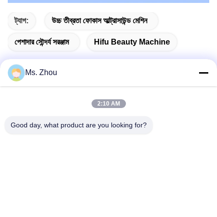
ট্যাগ:
উচ্চ তীব্রতা ফোকাস আল্ট্রাসাউন্ড মেশিন
পেশাদার সৌন্দর্য সরঞ্জাম
Hifu Beauty Machine
Ms. Zhou
দ্রুত যোগাযোগ
2:10 AM
Good day, what product are you looking for?
ঠিকানা
The resource you are looking for has been removed, had its
name changed, or is temporarily unavailable.
টেলিফোন
86-10-60296356
ই-মেইল
zohonice@zohonice.com