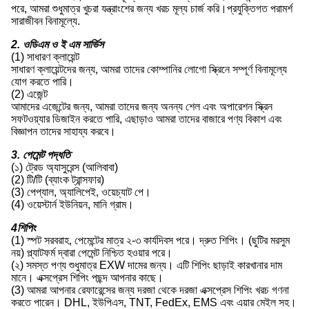
পরে, আমরা শুধুমাত্র খুচরা যন্ত্রাংশের জন্য খরচ মূল্য চার্জ করি।প্রযুক্তিগত পরামর্শ
সারাজীবন বিনামূল্যে.
2. ওডিএম ও ই এম সার্ভিস
(1) সাধারণ ক্লায়েন্ট
সাধারণ ক্লায়েন্টদের জন্য, আমরা তাদের কোম্পানির লোগো স্ক্রিনে সম্পূর্ণ বিনামূল্যে
যোগ করতে পারি।
(2) এজেন্ট
আমাদের এজেন্টের জন্য, আমরা তাদের জন্য অনন্য শেল এবং অপারেশন স্ক্রিন
সফটওয়্যার ডিজাইন করতে পারি, এছাড়াও আমরা তাদের বাজারে পণ্য বিকাশ এবং
বিজ্ঞাপন তাদের সাহায্য করবে।
3. পেমেন্ট পদ্ধতি
(১) ট্রেড অ্যাসুরেন্স (আলিবাবা)
(2) টি/টি (ব্যাংক ট্রান্সফার)
(3) পেপ্যাল, অ্যালিপেই, ওয়েচ্যাট পে।
(4) ওয়েস্টার্ন ইউনিয়ন, মানি গ্রাম।
4শিপিং
(1) স্পট সরবরাহ, পেমেন্টের মাত্র ২-৩ কার্যদিবস পরে। দ্রুত শিপিং। (ছুটির মরসুম
নয়) প্ল্যাটফর্ম দ্বারা পেমেন্ট নিশ্চিত হওয়ার পরে।
(২) সমস্ত পণ্য শুধুমাত্র EXW দামের জন্য। এটি শিপিং ছাড়াই কারখানার দাম
মানে। এক্সপ্রেস শিপিং পছন্দ আপনার কাছে।
(3) আমরা আপনার রেফারেন্সের জন্য দরজা থেকে দরজা এক্সপ্রেস শিপিং খরচ গণনা
করতে পারেন। DHL, ইউপিএস, TNT, FedEx, EMS এবং এয়ার মেইল সহ।