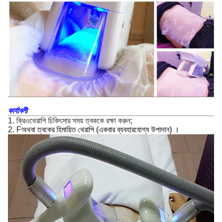
কার্যাবলী
1. ক্রিওথেরাপি চিকিৎসার সময় ত্বককে রক্ষা করুন;
2. F
অথবা ত্বকের হিমায়িত থেরাপি (একবার ব্যবহারযোগ্য উপাদান) ।