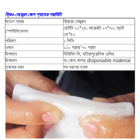
ক্রিও-মেম্ব্রেন জেল প্যাডের পরামিতি
মডেল নম্বর
ক্রিয়ো মেম্ব্রান
ছোটটা ২২*২৪; মাঝেরটা ২৭*৩০; বড়টা
স্পেসিফিকেশন
৩৪*৪২
পরিমাণ
১ পিসি
ওজন
১১০ গ্রাম/ ৭০ গ্রাম
উপাদান
ভিটামিন সি, হাইয়ালুরোনিক এসিড
উপাদান
অ বোনা কাপড় disposable material
ত্বকের ধরন
সব ধরনের ত্বক