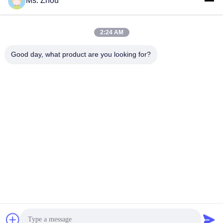
Ms. Zhou
দ্রুত যোগাযোগ
2:24 AM
ঠিকানা
Good day, what product are you looking for?
The resource you are looking for has been removed, had its
name changed, or is temporarily unavailable.
টেলিফোন
86-10-60296356
ই-মেইল
zohonice@zohonice.com
গোপনীয়তা নীতি
|
সাইট ম্যাপ
| চীন ভালো গুণমান লেজার আইপিএল মেশিন
সরবরাহকারী। কপিরাইট © 2013-2026 Beijing Zohonice Beauty