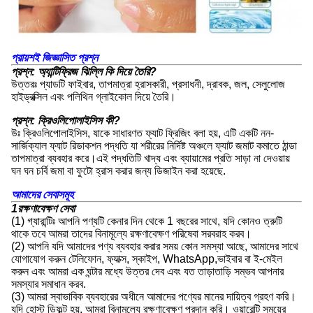
প্রায়শই জিজ্ঞাসিত প্রশ্ন
প্রশ্ন: অ্যান্টিফ্রিজ ঝিল্লি কি দিয়ে তৈরি?
উত্তরঃ প্যাডটি ফাইবার, তাপমাত্রা হ্রাসকারী, প্রসাধনী, দ্রাবক, জল, সেলুলোজ
হাইড্রক্সিল এবং পলিথিন গ্লাইকোল দিয়ে তৈরি।
প্রশ্ন: ক্রিওলিপোলাইসিস কী?
উঃ ক্রিওলিপোলাইসিস, যাকে সাধারণত ফ্যাট ফ্রিজিং বলা হয়, এটি একটি নন-
সার্জিক্যাল ফ্যাট রিডাকশন পদ্ধতি যা শরীরের নির্দিষ্ট অঞ্চলে ফ্যাট জমাট কমাতে ঠান্ডা
তাপমাত্রা ব্যবহার করে।এই পদ্ধতিটি খাদ্য এবং ব্যায়ামের প্রতি সাড়া না দেওয়ায়
ঘন ঘন চর্বি জমা বা ফুটো হ্রাস করার জন্য ডিজাইন করা হয়েছে.
আমাদের সেবাসমূহ
1রক্ষণাবেক্ষণ সেবা
(1) গ্যারান্টিঃ আপনি পণ্যটি কেনার দিন থেকে 1 বছরের সাথে, যদি কোনও ত্রুটি
থাকে তবে আমরা তাদের বিনামূল্যে রক্ষণাবেক্ষণ পরিষেবা সরবরাহ করব।
(2) আপনি যদি আমাদের পণ্য ব্যবহার করার সময় কোন সমস্যা আছে, আমাদের সাথে
যোগাযোগ করুন টেলিফোন, ফ্যাক্স, স্কাইপ, WhatsApp,ভাইবার বা ই-মেইল
করুন এবং আমরা এক ঘন্টার মধ্যে উত্তর দেব এবং যত তাড়াতাড়ি সম্ভব আপনার
সমস্যার সমাধান করব.
(3) আমরা স্বাভাবিক ব্যবহারের অধীনে আমাদের পণ্যের মানের দায়িত্ব গ্রহণ করি।
যদি হোস্ট ডিফল্ট হয়, আমরা বিনামূল্যে রক্ষণাবেক্ষণ প্রদান করি। ওয়ারেন্টি সময়ের