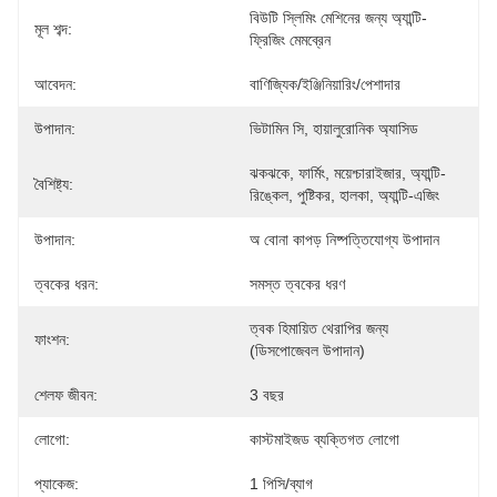
বিউটি স্লিমিং মেশিনের জন্য অ্যান্টি-
মূল শব্দ:
ফ্রিজিং মেমব্রেন
আবেদন:
বাণিজ্যিক/ইঞ্জিনিয়ারিং/পেশাদার
উপাদান:
ভিটামিন সি, হায়ালুরোনিক অ্যাসিড
ঝকঝকে, ফার্মিং, ময়েশ্চারাইজার, অ্যান্টি-
বৈশিষ্ট্য:
রিঙ্কেল, পুষ্টিকর, হালকা, অ্যান্টি-এজিং
উপাদান:
অ বোনা কাপড় নিষ্পত্তিযোগ্য উপাদান
ত্বকের ধরন:
সমস্ত ত্বকের ধরণ
ত্বক হিমায়িত থেরাপির জন্য 
ফাংশন:
(ডিসপোজেবল উপাদান)
শেলফ জীবন:
3 বছর
লোগো:
কাস্টমাইজড ব্যক্তিগত লোগো
প্যাকেজ:
1 পিসি/ব্যাগ