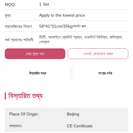
1 Set
MOQ:
Apply to the lowest price
মূল্য:
58*41*31cm/35kg/কার্বন বক্স
প্যাকেজিংয়ের বিবরণ:
টি/টি, অনলাইনে ক্রেডিট প্রদান, ওয়েস্টার্ন ইউনিয়ন, মানিগ্রাম,
অর্থ প্রদানের শর্তাবলী:
পেপ্যাল
সেরা মূল্য পান
এখনই যোগাযোগ করুন
বিস্তারিত তথ্য
পণ্যের বর্ণনা
বিস্তারিত তথ্য
Place Of Origin:
Beijing
সাক্ষ্যদান:
CE Certificate