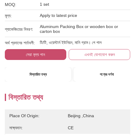
1 set
MOQ:
Apply to latest price
মূল্য:
Aluminum Packing Box or wooden box or
প্যাকেজিংয়ের বিবরণ:
carton box
টি/টি, ওয়েস্টার্ন ইউনিয়ন, মানি গ্রাম। পে পাল
অর্থ প্রদানের শর্তাবলী:
সেরা মূল্য পান
এখনই যোগাযোগ করুন
বিস্তারিত তথ্য
পণ্যের বর্ণনা
বিস্তারিত তথ্য
Place Of Origin:
Beijing ,China
সাক্ষ্যদান:
CE