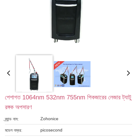
পেশাগত 1064nm 532nm 755nm পিকজারের লেজার ট্যাটু
রঙ্গক অপসারণ
Zohonice
ব্র্যান্ড নাম:
picosecond
মডেল নম্বর: