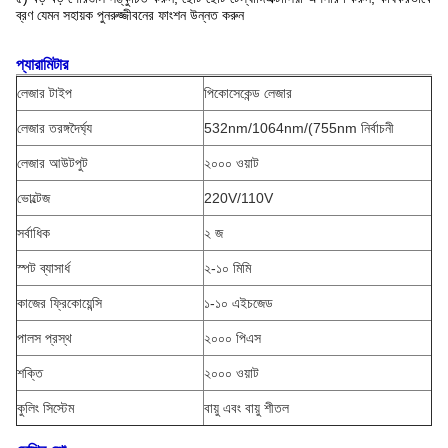
ব্রণ যেমন সহায়ক পুনরুজ্জীবনের ফাংশন উন্নত করুন
প্যারামিটার
লেজার টাইপ
পিকোসেকেন্ড লেজার
লেজার তরঙ্গদৈর্ঘ্য
532nm/1064nm/(755nm নির্বাচনী
লেজার আউটপুট
২০০০ ওয়াট
ভোল্টেজ
220V/110V
সর্বাধিক
২ জ
স্পট ব্যাসার্ধ
২-১০ মিমি
কাজের ফ্রিকোয়েন্সি
১-১০ এইচজেড
পালস প্রস্থ
২০০০ পিএস
শক্তি
২০০০ ওয়াট
কুলিং সিস্টেম
বায়ু এবং বায়ু শীতল