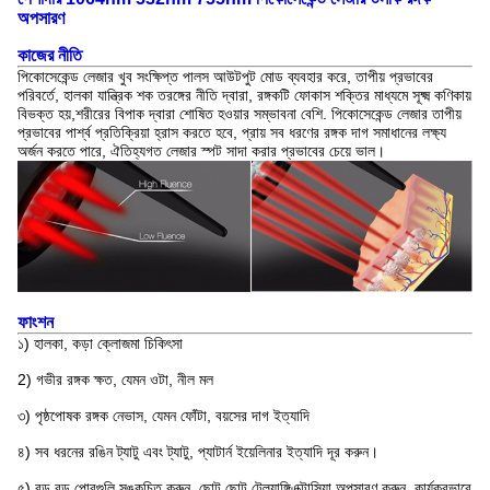
অপসারণ
কাজের নীতি
পিকোসেকেন্ড লেজার খুব সংক্ষিপ্ত পালস আউটপুট মোড ব্যবহার করে, তাপীয় প্রভাবের
পরিবর্তে, হালকা যান্ত্রিক শক তরঙ্গের নীতি দ্বারা, রঙ্গকটি ফোকাস শক্তির মাধ্যমে সূক্ষ্ম কণিকায়
বিভক্ত হয়,শরীরের বিপাক দ্বারা শোষিত হওয়ার সম্ভাবনা বেশি. পিকোসেকেন্ড লেজার তাপীয়
প্রভাবের পার্শ্ব প্রতিক্রিয়া হ্রাস করতে হবে, প্রায় সব ধরণের রঙ্গক দাগ সমাধানের লক্ষ্য
অর্জন করতে পারে, ঐতিহ্যগত লেজার স্পট সাদা করার প্রভাবের চেয়ে ভাল।
ফাংশন
১) হালকা, কড়া ক্লোজমা চিকিৎসা
2) গভীর রঙ্গক ক্ষত, যেমন ওটা, নীল মল
৩) পৃষ্ঠপোষক রঙ্গক নেভাস, যেমন ফোঁটা, বয়সের দাগ ইত্যাদি
৪) সব ধরনের রঙিন ট্যাটু এবং ট্যাটু, প্যাটার্ন ইয়েলিনার ইত্যাদি দূর করুন।
৫) বড় বড় পোরগুলি সঙ্কুচিত করুন, ছোট ছোট টেল্যাঙ্গিএক্টাসিয়া অপসারণ করুন, কার্যকরভাবে