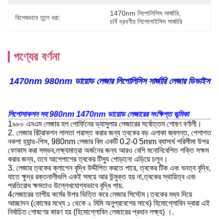
1470nm লিপোলিসিস সার্জারি
, 
বিশেষভাবে তুলে ধরা:
চর্বি দ্রবণীয় লিপোলাইসিস সার্জারি
পণ্যের বর্ণনা
1470nm 980nm ডায়োড লেজার লিপোলিসিস সার্জারি লেজার ডিভাইস
লিপোসাকশন সহ 980nm 1470nm ডায়োড লেজারের সংক্ষিপ্ত ভূমিকা
1৯৮০ এনএম লেজার হল পোর্ফিনের ভ্যাসুলার লেজারের সর্বোত্তম শোষণ বর্ণালী।
2. লেজার রিট্রাকশন লালতা পরাস্ত করার জন্য ত্বকের বড় এলাকা জ্বলন্ত, পেশাগত
নকশা হ্যান্ড-পিস, 980nm লেজার বিম একটি 0.2-0 5mm ব্যাসার্ধ পরিসীমা উপর
ফোকাস করা সম্ভব,লক্ষ্যমাত্রা অর্জনের জন্য আরও বেশি মনোনিবেশিত শক্তি সক্ষম
করার জন্য, তবে আশেপাশের ত্বকের টিস্যু পোড়ানো এড়িয়ে চলুন।
3. লেজার ত্বকের ক্লাগেন বৃদ্ধি উদ্দীপিত করতে পারে, ত্বকের টিক এবং ঘনত্ব বৃদ্ধি,
যাতে ক্ষুদ্র রক্তনালীগুলি একই সময়ে আর উন্মুক্ত হয় না,ত্বকের স্থায়িত্ব এবং
প্রতিরোধ ক্ষমতাও উল্লেখযোগ্যভাবে বৃদ্ধি পায়.
4লেজারের তাপীয় কর্মের উপর ভিত্তি করে লেজার সিস্টেম।ত্বকের মধ্য দিয়ে
আচ্ছাদন (কোষের মধ্যে ১ থেকে ২ মিমি অনুপ্রবেশের সাথে) হিমোগ্লোবিন দ্বারা এই
নির্বাচিত শোষণের কারণ হয় (হিমোগ্লোবিন লেজারের প্রধান লক্ষ্য) ।.