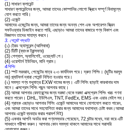
(1) সাধারণ ক্লায়েন্ট
সাধারণ ক্লায়েন্টদের জন্য, আমরা তাদের কোম্পানির লোগো স্ক্রিনে সম্পূর্ণ বিনামূল্যে
যোগ করতে পারি।
(2) এজেন্ট
আমাদের এজেন্টের জন্য, আমরা তাদের জন্য অনন্য শেল এবং অপারেশন স্ক্রিন
সফটওয়্যার ডিজাইন করতে পারি, এছাড়াও আমরা তাদের বাজারে পণ্য বিকাশ এবং
বিজ্ঞাপন তাদের সাহায্য করবে।
3. পেমেন্ট পদ্ধতি
(১) ট্রেড অ্যাসুরেন্স (আলিবাবা)
(2) টি/টি (ব্যাংক ট্রান্সফার)
(3) পেপ্যাল, অ্যালিপেই, ওয়েচ্যাট পে।
(4) ওয়েস্টার্ন ইউনিয়ন, মানি গ্রাম।
4শিপিং
(1) স্পট সরবরাহ, পেমেন্টের মাত্র ২-৩ কার্যদিবস পরে। দ্রুত শিপিং। (ছুটির মরসুম
নয়) প্ল্যাটফর্ম দ্বারা পেমেন্ট নিশ্চিত হওয়ার পরে।
(২) সমস্ত পণ্য শুধুমাত্র EXW দামের জন্য। এটি শিপিং ছাড়াই কারখানার দাম
মানে। এক্সপ্রেস শিপিং পছন্দ আপনার কাছে।
(3) আমরা আপনার রেফারেন্সের জন্য দরজা থেকে দরজা এক্সপ্রেস শিপিং খরচ গণনা
করতে পারেন। DHL, ইউপিএস, TNT, FedEx, EMS এবং এয়ার মেইল সহ।
(4) গ্রাহক এছাড়াও আপনার শিপিং এজেন্ট আমাদের সাথে যোগাযোগ করতে পারেন,
এবং আমরা তাদের সাথে সহযোগিতা করার জন্য আমাদের যথাসাধ্য চেষ্টা করব।আমরা
আপনার এজেন্ট ব্যবহার করার পরামর্শ দিই)
(5) একবার আপনি অর্ডার করা পণ্যসম্ভার পেয়েছেন, 72 ঘন্টার মধ্যে, দয়া করে এটি
সাবধানে পরীক্ষা করুন। আপনার কোন সমস্যা থাকলে আমাদের সাথে সরাসরি
যোগাযোগ করুন।