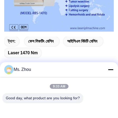
ট্যাগ:
ফেস লিফটিং মেশিন
আইপিএল বিউটি মেশিন
Laser 1470 Nm
Ms. Zhou
দ্রুত যোগাযোগ
9:33 AM
ঠিকানা
Good day, what product are you looking for?
The resource you are looking for has been removed, had its
name changed, or is temporarily unavailable.