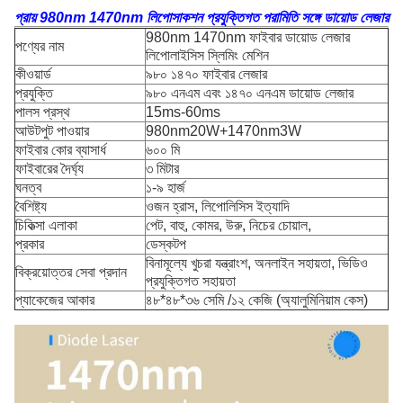
প্রায় 980nm 1470nm লিপোসাকশন প্রযুক্তিগত পরামিতি সঙ্গে ডায়োড লেজার
980nm 1470nm ফাইবার ডায়োড লেজার
পণ্যের নাম
লিপোলাইসিস স্লিমিং মেশিন
কীওয়ার্ড
৯৮০ ১৪৭০ ফাইবার লেজার
প্রযুক্তি
৯৮০ এনএম এবং ১৪৭০ এনএম ডায়োড লেজার
পালস প্রস্থ
15ms-60ms
আউটপুট পাওয়ার
980nm20W+1470nm3W
ফাইবার কোর ব্যাসার্ধ
৬০০ মি
ফাইবারের দৈর্ঘ্য
৩ মিটার
ঘনত্ব
১-৯ হার্জ
বৈশিষ্ট্য
ওজন হ্রাস, লিপোলিসিস ইত্যাদি
চিকিত্সা এলাকা
পেট, বাহু, কোমর, উরু, নিচের চোয়াল,
প্রকার
ডেস্কটপ
বিনামূল্যে খুচরা যন্ত্রাংশ, অনলাইন সহায়তা, ভিডিও
বিক্রয়োত্তর সেবা প্রদান
প্রযুক্তিগত সহায়তা
প্যাকেজের আকার
৪৮*৪৮*৩৬ সেমি /১২ কেজি (অ্যালুমিনিয়াম কেস)