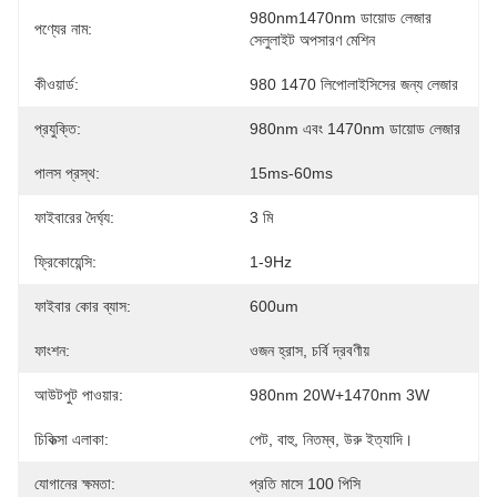
980nm1470nm ডায়োড লেজার 
পণ্যের নাম:
সেলুলাইট অপসারণ মেশিন
কীওয়ার্ড:
980 1470 লিপোলাইসিসের জন্য লেজার
প্রযুক্তি:
980nm এবং 1470nm ডায়োড লেজার
পালস প্রস্থ:
15ms-60ms
ফাইবারের দৈর্ঘ্য:
3 মি
ফ্রিকোয়েন্সি:
1-9Hz
ফাইবার কোর ব্যাস:
600um
ফাংশন:
ওজন হ্রাস, চর্বি দ্রবণীয়
আউটপুট পাওয়ার:
980nm 20W+1470nm 3W
চিকিত্সা এলাকা:
পেট, বাহু, নিতম্ব, উরু ইত্যাদি।
যোগানের ক্ষমতা:
প্রতি মাসে 100 পিসি