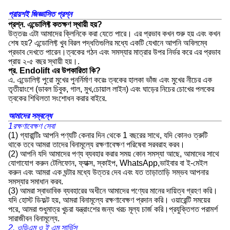
প্রায়শই জিজ্ঞাসিত প্রশ্ন
প্রশ্ন. এন্ডোলিফ্ট কতক্ষণ স্থায়ী হয়?
উত্তরঃ এটা আমাদের ক্লিনিকে করা যেতে পারে। এর প্রভাব কখন শুরু হয় এবং কখন
শেষ হয়? এন্ডোলিফ্ট খুব বিরল পদ্ধতিগুলির মধ্যে একটি যেখানে আপনি অবিলম্বে
প্রভাব দেখতে পারেন।ত্বকের গঠন এবং সমস্যার মাত্রার উপর নির্ভর করে এর প্রভাব
প্রায় ২-৫ বছর স্থায়ী হয়।.
প্র. Endolift এর উপকারিতা কি?
এ. এন্ডোলিফ্ট পুরো মুখের পুনর্নির্মাণ করেঃ ত্বকের হালকা ভাঁজ এবং মুখের নীচের এক
তৃতীয়াংশে (ডাবল চিবুক, গাল, মুখ,চোয়াল লাইন) এবং ঘাড়ের নিচের চোখের পলকের
ত্বকের শিথিলতা সংশোধন করার বাইরে.
আমাদের সম্বন্ধে
1রক্ষণাবেক্ষণ সেবা
(1) গ্যারান্টিঃ আপনি পণ্যটি কেনার দিন থেকে 1 বছরের সাথে, যদি কোনও ত্রুটি
থাকে তবে আমরা তাদের বিনামূল্যে রক্ষণাবেক্ষণ পরিষেবা সরবরাহ করব।
(2) আপনি যদি আমাদের পণ্য ব্যবহার করার সময় কোন সমস্যা আছে, আমাদের সাথে
যোগাযোগ করুন টেলিফোন, ফ্যাক্স, স্কাইপ, WhatsApp,ভাইবার বা ই-মেইল
করুন এবং আমরা এক ঘন্টার মধ্যে উত্তর দেব এবং যত তাড়াতাড়ি সম্ভব আপনার
সমস্যার সমাধান করব.
(3) আমরা স্বাভাবিক ব্যবহারের অধীনে আমাদের পণ্যের মানের দায়িত্ব গ্রহণ করি।
যদি হোস্ট ডিফল্ট হয়, আমরা বিনামূল্যে রক্ষণাবেক্ষণ প্রদান করি। ওয়ারেন্টি সময়ের
পরে, আমরা শুধুমাত্র খুচরা যন্ত্রাংশের জন্য খরচ মূল্য চার্জ করি।প্রযুক্তিগত পরামর্শ
সারাজীবন বিনামূল্যে.
2. ওডিএম ও ই এম সার্ভিস