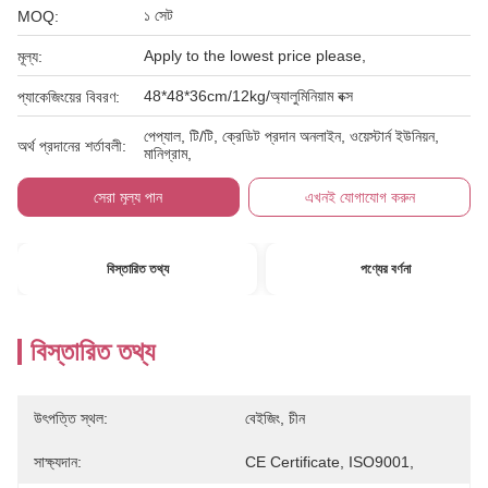
১ সেট
MOQ:
Apply to the lowest price please,
মূল্য:
48*48*36cm/12kg/অ্যালুমিনিয়াম বক্স
প্যাকেজিংয়ের বিবরণ:
পেপ্যাল, টি/টি, ক্রেডিট প্রদান অনলাইন, ওয়েস্টার্ন ইউনিয়ন,
অর্থ প্রদানের শর্তাবলী:
মানিগ্রাম,
সেরা মূল্য পান
এখনই যোগাযোগ করুন
বিস্তারিত তথ্য
পণ্যের বর্ণনা
বিস্তারিত তথ্য
উৎপত্তি স্থল:
বেইজিং, চীন
সাক্ষ্যদান:
CE Certificate, ISO9001,