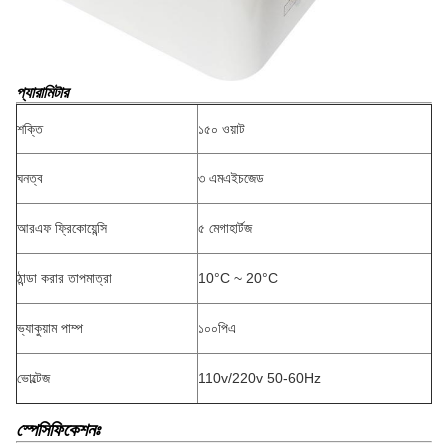
প্যারামিটার
শক্তি
১৫০ ওয়াট
ঘনত্ব
৩ এমএইচজেড
আরএফ ফ্রিকোয়েন্সি
৫ মেগাহার্টজ
ঠান্ডা করার তাপমাত্রা
10°C ~ 20°C
ভ্যাকুয়াম পাম্প
১০০পিএ
ভোল্টেজ
110v/220v 50-60Hz
স্পেসিফিকেশনঃ