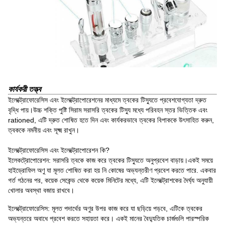
কার্যকরী তত্ত্ব
ইলেক্ট্রোফোরেসিস এবং ইলেক্ট্রোপোরেশনের মাধ্যমে ত্বকের টিস্যুতে প্রবেশযোগ্যতা দ্রুত
বৃদ্ধি পায়।উচ্চ শক্তি পুষ্টি সিরাম সরাসরি ত্বকের টিস্যু মধ্যে পরিবহন স্তর ভিত্তিক এবং
rationed, এটি দ্রুত শোষিত হতে দিন এবং কার্যকরভাবে ত্বকের বিপাককে উৎসাহিত করুন,
ত্বককে নমনীয় এবং সূক্ষ্ম রাখুন।
ইলেক্ট্রোফোরেসিস এবং ইলেক্ট্রোপোরেশন কি?
ইলেকট্রোপোরেশন: সরাসরি ত্বকে কাজ করে ত্বকের টিস্যুতে অনুপ্রবেশ বাড়ায়।একই সময়ে
হাইড্রোফিল অণু যা মূলত শোষিত করা হয় নি কোষের অভ্যন্তরীণ প্রবেশ করতে পারে. একবার
গর্ত গঠনের পর, কয়েক সেকেন্ড থেকে কয়েক মিনিটের মধ্যে, এটি ইলেক্ট্রোশকের দৈর্ঘ্য অনুযায়ী
খোলার অবস্থা বজায় রাখবে।
ইলেক্ট্রোফোরেসিস: মূলত পদার্থের অণুর উপর কাজ করে যা ছড়িয়ে পড়বে, এটিকে ত্বকের
অভ্যন্তরে অবাধে প্রবেশ করতে সহায়তা করে। একই মানের বৈদ্যুতিক চার্জগুলি পারস্পরিক