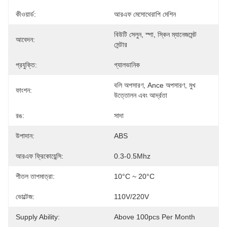
কীওয়ার্ড:
আরএফ মেসোথেরাপি মেশিন
বিউটি সেলুন, স্পা, স্কিন ম্যানেজমেন্ট 
আবেদন:
সেন্টার
প্রযুক্তি:
গ্যালভানিক
বলি অপসারণ, Ance অপসারণ, মুখ 
ফাংশন:
উত্তোলন এবং আর্দ্রতা
রঙ:
সাদা
উপাদান:
ABS
আরএফ ফ্রিকোয়েন্সি:
0.3-0.5Mhz
শীতল তাপমাত্রা:
10°C ~ 20°C
ভোল্টেজ:
110V/220V
Supply Ability:
Above 100pcs Per Month