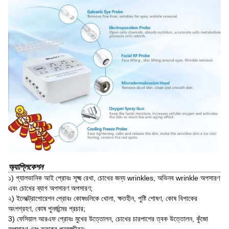
অ্যাপ্লিকেশন
১) গ্যালভানিক আই প্রোবঃ সূক্ষ্ম রেখা, চোখের জন্য wrinkles, অভিনব wrinkle অপসারণ
এবং চোখের ব্যাগ অপসারণ অপসারণ;
২) ইলেক্ট্রোপোরেশন প্রোবঃ কোষগুলিকে খোলা, ক্ষতহীন, পুষ্টি শোষণ, কোষ বিপাকের
অংশগ্রহণ, কোষ পুনর্জন্মের প্রচার;
3) ফেসিয়াল আরএফ প্রোবঃ মুখের উত্তোলন, চোখের চারপাশের ত্বক উত্তোলন, কুঁজো