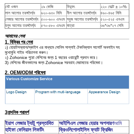
নেট ওজন
২৯ কেজি
বিদ্যুৎ
২২০ ভোল্ট ± ১০%
লাল আলোর তরঙ্গদৈর্ঘ্য
৬২০-৬৩০ মিমি
নীল আলোর তরঙ্গদৈর্ঘ্য
৪৬০-৪৬৫ মিমি
লেজার আলোর তরঙ্গদৈর্ঘ্য
৫০০-৬০০ এনএম
সবুজ আলোর তরঙ্গদৈর্ঘ্য
৫২০-৫২৫ এনএম
হলুদ আলোর তরঙ্গদৈর্ঘ্য
৫৭০-৫৮০ এনএম
মাত্রা
৩৬*৩৬*২৭ সেমি
আমাদের সেবা
1. বিক্রির পর সেবা
১) হোয়াটসঅ্যাপ/স্কাইপ এর মাধ্যমে সোনিস সাপ্লাই টেকনিক্যাল সাপোর্ট অনলাইন সহ
মুখোমুখি গাইড পরিচালনা করুন।
২) Zohonice পুরো মেশিনের জন্য 1 বছরের ওয়ারেন্টি প্রদান করে।
3) মেশিনের জীবনকালের জন্য Zohonice সরবরাহ মেরামতের পরিষেবা।
2. OEM/ODM পরিষেবা
3নান্দনিক পরামর্শ
ইয়াগ লেজার ট্যাটু প্রস্তাবিত
আইপিএল লেজার হেয়ার অপসারণ
আমি
হাইফা ফেসিয়াল লিফটিং
ক্রিওলিপোলাইসিস ফ্যাট ফ্রিজিং