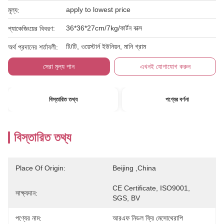
apply to lowest price
মূল্য:
36*36*27cm/7kg/কার্টন বাক্স
প্যাকেজিংয়ের বিবরণ:
টি/টি, ওয়েস্টার্ন ইউনিয়ন, মানি গ্রাম
অর্থ প্রদানের শর্তাবলী:
সেরা মূল্য পান
এখনই যোগাযোগ করুন
বিস্তারিত তথ্য
পণ্যের বর্ণনা
বিস্তারিত তথ্য
Place Of Origin:
Beijing ,china
CE Certificate, ISO9001, 
সাক্ষ্যদান:
SGS, BV
পণ্যের নাম:
আরএফ নিডল ফ্রি মেসোথেরাপি