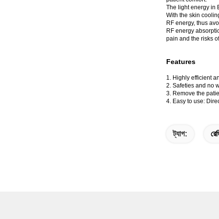
The light energy in
With the skin coolin
RF energy, thus avoi
RF energy absorption
pain and the risks o
Features
1. Highly efficient 
2. Safeties and no 
3. Remove the patie
4. Easy to use: Dire
ট্যাগ:
রেড