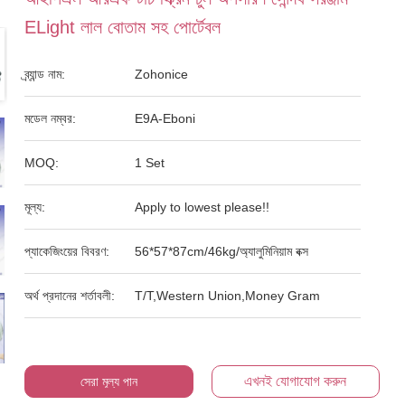
ELight লাল বোতাম সহ পোর্টেবল
ব্র্যান্ড নাম:
Zohonice
মডেল নম্বর:
E9A-Eboni
MOQ:
1 Set
মূল্য:
Apply to lowest please!!
প্যাকেজিংয়ের বিবরণ:
56*57*87cm/46kg/অ্যালুমিনিয়াম বক্স
অর্থ প্রদানের শর্তাবলী:
T/T,Western Union,Money Gram
এখনই যোগাযোগ করুন
সেরা মূল্য পান