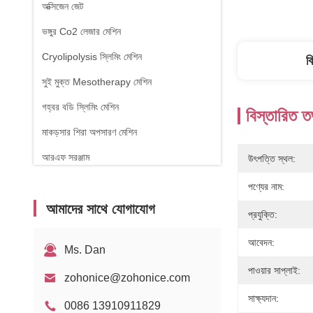
অক্সিজেন জেট
ভঙ্গুর Co2 লেজার মেশিন
Cryolipolysis স্লিমিং মেশিন
ব
সুই মুক্ত Mesotherapy মেশিন
গহ্বর বডি স্লিমিং মেশিন
বিস্তারিত ত
মাকড়সার শিরা অপসারণ মেশিন
আরএফ সরঞ্জাম
উৎপত্তি স্থল:
ফিজিওথেরাপি যন্ত্র
পণ্যের নাম:
আমাদের সাথে যোগাযোগ
১৪৭০ এনএম ডায়োড লেজার
প্রযুক্তি:
আবেদন:
Ms. Dan
পাওয়ার সাপ্লাই:
zohonice@zohonice.com
সাক্ষ্যদান:
0086 13910911829