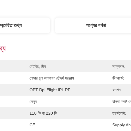
িস্তারিত তথ্য
পণ্যের বর্ণনা
থ্য
বেইজিং, চীন
সাক্ষ্যদান:
লেজার চুল অপসারণ সৌন্দর্য সরঞ্জাম
কীওয়ার্ড:
OPT Dpl Elight IPL RF
ফাংশন:
সেলুন
হালকা স্পট এ
110 ভি বা 220 ভি
তরঙ্গদৈর্ঘ্য:
CE
Supply Abil