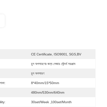
CE Certificate, ISO9001, SGS,BV
চুল অপসারণের জন্য লেজার সৌন্দর্য সরঞ্জাম
চুল অপসারণ
লাকা:
8*40mm/15*50mm
480nm/530nm/640nm
ity:
30set/week ,100set/Month