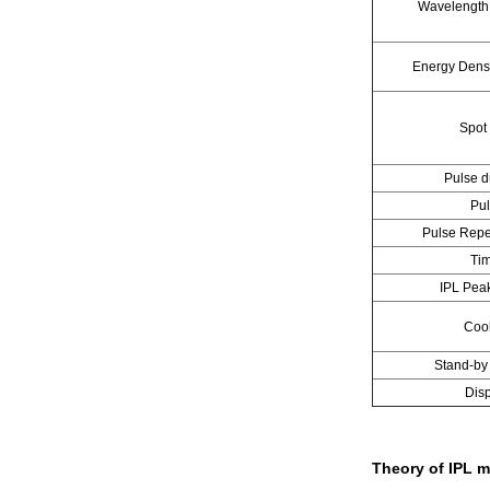
Wavelength
Energy Densi
Spot
Pulse d
Pu
Pulse Repe
Ti
IPL Pea
Coo
Stand-by
Dis
Theory of IPL 