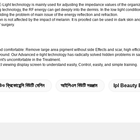
 E-Light technology is mainly used for adjusting the impedance values of the organi
g technology, the RF energy can get deeply into the dermis. In the low light conditi
ding the problem of main issue of the energy reflection and refraction.
 is not affected by the impact of melanin. It is proofed can be used in dark skin an
f surgery.
and comfortable: Remove large area pigment without side Effects and scar, high effici
wound: Our Advanced e-light technology has radically solved hidden problems in safe
nt's uncomfortable in the Treatment.
ct viewing display screen to understand easily, Control, easily, and simple training.
িও ফ্রিকোয়েন্সি বিউটি মেশিন
আইপিএল বিউটি সরঞ্জাম
Ipl Beauty