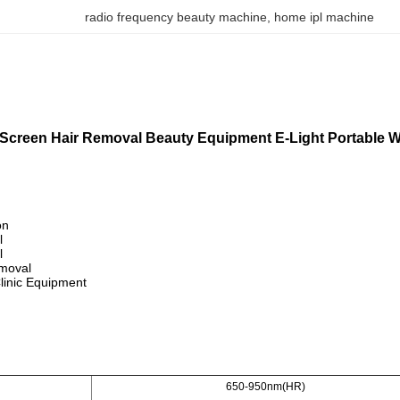
radio frequency beauty machine
, 
home ipl machine
Screen Hair Removal Beauty Equipment E-Light Portable W
on
l
l
emoval
Clinic Equipment
650-950nm(HR)