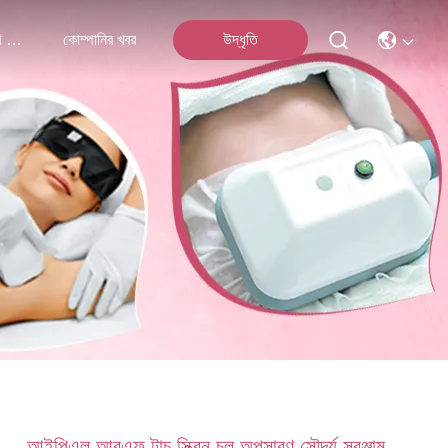
আমাদের সাথে যোগাযোগ
কোম্পানির খবর
উদ্ধৃতি
আইপিএল আরএফ টাচ স্ক্রিন চুল অপসারণ সৌন্দর্য সরঞ্জাম