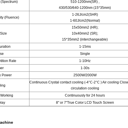
 (Spectrum)
510-1200nm(SR) ,
430/530/640-1200nm (15*35mm)
1-26J/cm2(SHR)
ty (Fluence)
1-60J/cm2(Normal)
15x50mm2 (HR);
 Size
10x40mm2 (SR);
15*35mm2 (interchangeable)
uration
1-15ms
lse
Single
tition Rate
1-10Hz
mer
1-30s
k Power
2500W/2000W
Continuous Crystal contact cooling (-4°C-2°C ) Air cooling Clos
ling
circulation cooling
 Working
Continuously for 24 hours
play
8" or 7"True Color LCD Touch Screen
machine