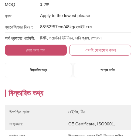
1 সেট
MOQ:
Apply to the lowest please
মূল্য:
88*52*57cm/48kg/ফ্লাইট কেস
প্যাকেজিংয়ের বিবরণ:
টি/টি, ওয়েস্টার্ন ইউনিয়ন, মানি গ্রাম, পেপ্যাল
অর্থ প্রদানের শর্তাবলী:
সেরা মূল্য পান
এখনই যোগাযোগ করুন
বিস্তারিত তথ্য
পণ্যের বর্ণনা
বিস্তারিত তথ্য
উৎপত্তি স্থল:
বেইজিং, চীন
সাক্ষ্যদান:
CE Certificate, ISO9001,