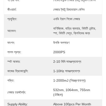
পণ্যের নাম:
পিকোসেকেন্ড লেজার ট্যাটু রিমুভাল মেশিন
কীওয়ার্ড:
লেজার ট্যাটু রিমভোয়াল মেশিন
প্রযুক্তি:
এনডি ইয়াগ পিকো লেজার
বাণিজ্যিক, বাড়ির ব্যবহার, বিউটি সেন্টার, 
আবেদন:
স্পা, বিউটি সেলুন, ক্লিনিকের জন্য
ফাংশন:
উলকি অপসারণ
পালস প্রস্থ:
2000PS
স্পট আকার:
2-10 মিমি সামঞ্জস্যযোগ্য
কাজের ফ্রিকোয়েন্সি:
1-10Hz সামঞ্জস্যযোগ্য
শক্তি:
1-2000mJ (নিয়ন্ত্রণযোগ্য)
532nm, 1064nm, 755nm 
লেজার তরঙ্গদৈর্ঘ্য:
(ঐচ্ছিক)
Supply Ability:
Above 100pcs Per Month