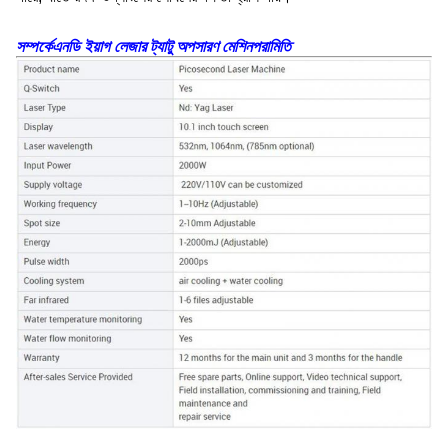
সম্পর্কে
এনডি ইয়াগ লেজার ট্যাটু অপসারণ মেশিন
পরামিতি