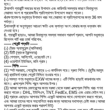
হবে।
3আপনি গ্যারান্টি সময়ের মধ্যে উপাদান এবং কারিগরি সমস্যার কারণে বিনামূল্যে
মেরামত অংশ বা প্রয়োজনীয় প্রতিস্থাপন উপভোগ করতে পারেন।
4রক্ষণাবেক্ষণঃ শুধুমাত্র উপাদান খরচ সহ মেরামত বা প্রতিস্থাপনের জন্য 36 মাস
পর্যন্ত।
5মানবসৃষ্ট বা অনুপযুক্ত আচরণ ক্ষতি এবং ক্লান্ত অংশ বোঝার জন্য ধন্যবাদ বাদ
দেওয়া হবে।
6. গ্যারান্টি ছাড়াও, আমরা বিনামূল্যে সমস্যা সমাধান পরামর্শ প্রদান, আপনি শুধুমাত্র
রিপ্লেস পার্ট খরচ চার্জ পরিশোধ.
------ পেমেন্ট পদ্ধতি ------
(১) ট্রেড অ্যাসুরেন্স (আলিবাবা)
(2) টি/টি (ব্যাংক ট্রান্সফার)
(3) পেপ্যাল, আলিপেই, ওয়েচ্যাট পে।
(4) ওয়েস্টার্ন ইউনিয়ন, মানি গ্রাম।
------ শিপিং ------
(1) স্পট সরবরাহ, পেমেন্টের মাত্র ২-৩ কার্যদিবস পরে। দ্রুত শিপিং। (ছুটির মরসুম
নয়) প্ল্যাটফর্ম দ্বারা পেমেন্ট নিশ্চিত হওয়ার পরে।
(২) সমস্ত পণ্য শুধুমাত্র EXW দামের জন্য। এটি শিপিং ছাড়াই কারখানার দাম
মানে। এক্সপ্রেস শিপিং পছন্দ আপনার উপর।
(3) আমরা আপনার রেফারেন্সের জন্য দরজা থেকে দরজা এক্সপ্রেস শিপিং খরচ গণনা
করতে পারেন। DHL, ইউপিএস, TNT, FedEx, EMS এবং এয়ার মেইল সহ।
(4) গ্রাহক এছাড়াও আপনার শিপিং এজেন্ট আমাদের সাথে যোগাযোগ করতে পারেন,
এবং আমরা তাদের সাথে সহযোগিতা করার জন্য আমাদের যথাসাধ্য চেষ্টা করব।আমরা
আপনার এজেন্ট ব্যবহার করার পরামর্শ দিই)