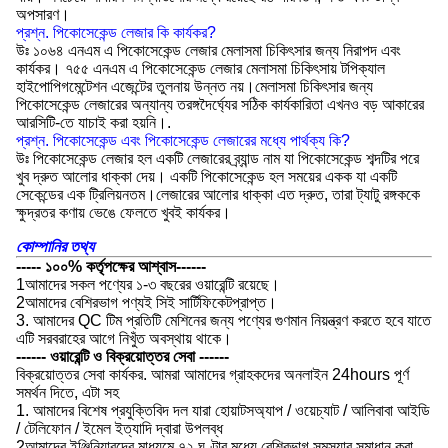
অপসারণ।
প্রশ্ন. পিকোসেকেন্ড লেজার কি কার্যকর?
উঃ ১০৬৪ এনএম এ পিকোসেকেন্ড লেজার মেলাসমা চিকিৎসার জন্য নিরাপদ এবং
কার্যকর। ৭৫৫ এনএম এ পিকোসেকেন্ড লেজার মেলাসমা চিকিৎসায় টপিক্যাল
হাইপোপিগমেন্টেশন এজেন্টের তুলনায় উন্নত নয়।মেলাসমা চিকিৎসার জন্য
পিকোসেকেন্ড লেজারের অন্যান্য তরঙ্গদৈর্ঘ্যের সঠিক কার্যকারিতা এখনও বড় আকারের
আরসিটি-তে যাচাই করা হয়নি।.
প্রশ্ন. পিকোসেকেন্ড এবং পিকোসেকেন্ড লেজারের মধ্যে পার্থক্য কি?
উঃ পিকোসেকেন্ড লেজার হল একটি লেজারের ব্র্যান্ড নাম যা পিকোসেকেন্ড শব্দটির পরে
খুব দ্রুত আলোর ধাক্কা দেয়। একটি পিকোসেকেন্ড হল সময়ের একক যা একটি
সেকেন্ডের এক ট্রিলিয়নতম।লেজারের আলোর ধাক্কা এত দ্রুত, তারা ট্যাটু রঙ্গককে
ক্ষুদ্রতর কণায় ভেঙে ফেলতে খুবই কার্যকর।
কোম্পানির তথ্য
----- ১০০% কর্তৃপক্ষের আশ্বাস------
1আমাদের সকল পণ্যের ১-৩ বছরের ওয়ারেন্টি রয়েছে।
2আমাদের বেশিরভাগ পণ্যই সিই সার্টিফিকেটপ্রাপ্ত।
3. আমাদের QC টিম প্রতিটি মেশিনের জন্য পণ্যের গুণমান নিয়ন্ত্রণ করতে হবে যাতে
এটি সরবরাহের আগে নিখুঁত অবস্থায় থাকে।
------ ওয়ারেন্টি ও বিক্রয়োত্তর সেবা ------
বিক্রয়োত্তর সেবা কার্যকর. আমরা আমাদের গ্রাহকদের অনলাইন 24hours পূর্ণ
সমর্থন দিতে, এটা সহ
1. আমাদের বিশেষ প্রযুক্তিবিদ দল যারা হোয়াটসঅ্যাপ / ওয়েচ্যাট / আলিবাবা আইডি
/ টেলিফোন / ইমেল ইত্যাদি দ্বারা উপলব্ধ
2আমাদের ইঞ্জিনিয়ারদের মাধ্যমে ৭২ ঘণ্টার মধ্যে বেশিরভাগ সমস্যার সমাধান করা