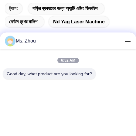
ট্যাগ:
বাড়ির ব্যবহারের জন্য অ্যান্টি এজিং ডিভাইস
ফোটন মুখের মালিশ
Nd Yag Laser Machine
Ms. Zhou
দ্রুত যোগাযোগ
6:52 AM
ঠিকানা
Good day, what product are you looking for?
The resource you are looking for has been removed, had its
name changed, or is temporarily unavailable.
টেলিফোন
86-10-60296356
ই-মেইল
zohonice@zohonice.com