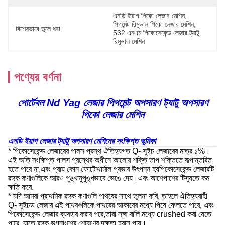
এনডি ইয়াগ পিকো লেজার মেশিন
, 
পিগমেন্ট রিমুভাল পিকো লেজার মেশিন
, 
বিশেষভাবে তুলে ধরা:
532 এনএম পিকোসেকেন্ড লেজার ট্যাটু 
রিমুভাল মেশিন
পণ্যের বর্ণনা
পোর্টেবল Nd Yag লেজার পিগমেন্ট অপসারণ ট্যাটু অপসারণ
পিকো লেজার মেশিন
এনডি ইয়াগ লেজার ট্যাটু অপসারণ মেশিনের সংক্ষিপ্ত ভূমিকা
* পিকোসেকেন্ড লেজারের পালস প্রস্থ ঐতিহ্যগত Q- সুইচ লেজারের মাত্র ১%।
এই অতি সংক্ষিপ্ত পালস প্রস্থের অধীনে আলোর শক্তি তাপ শক্তিতে রূপান্তরিত
হতে পারে না,এবং প্রায় কোন ফোটোথার্মাল প্রভাব উৎপন্ন হয়পিকোসেকেন্ড লেজারটি
রঙ্গক কণাগুলিকে আরও পুঙ্খানুপুঙ্খভাবে ভেঙে দেয়।এবং আশেপাশের টিস্যুতে কম
ক্ষতি করে.
* যদি আমরা প্রাথমিক রঙ্গক কণাগুলি পাথরের সাথে তুলনা করি, তাহলে ঐতিহ্যবাহী
Q- সুইচড লেজার এই পাথরগুলিকে পাথরের আকারের মধ্যে পিষে ফেলতে পারে, এবং
পিকোসেকেন্ড লেজার ব্যবহার করার পরে,তারা সূক্ষ্ম বালি মধ্যে crushed করা যেতে
পারে, যাতে রঙ্গক ভগ্নাংশের শোষণের দক্ষতা হ্রাস পায়।