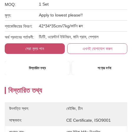
1 Set
MOQ:
Apply to lowest please!!
মূল্য:
42*34*35cm/7kg/কার্টন বক্স
প্যাকেজিংয়ের বিবরণ:
টি/টি, ওয়েস্টার্ন ইউনিয়ন, মানি গ্রাম, পেপ্যাল
অর্থ প্রদানের শর্তাবলী:
সেরা মূল্য পান
এখনই যোগাযোগ করুন
বিস্তারিত তথ্য
পণ্যের বর্ণনা
বিস্তারিত তথ্য
উৎপত্তি স্থল:
বেইজিং, চীন
সাক্ষ্যদান:
CE Certificate, ISO9001