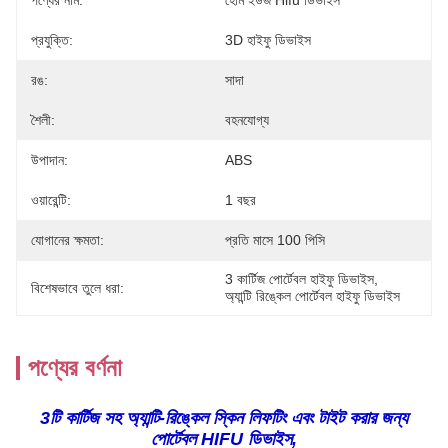
পণ্যের নাম:
হোম ইউজ Hifu ডিভাইস
প্রযুক্তি:
3D হাইফু ডিভাইস
রঙ:
সাদা
শৈলী:
বহনযোগ্য
উপাদান:
ABS
ওয়ারেন্টি:
1 বছর
যোগানের ক্ষমতা:
প্রতি মাসে 100 পিসি
3 কার্টিজ পোর্টেবল হাইফু ডিভাইস
, 
বিশেষভাবে তুলে ধরা:
অ্যান্টি রিঙ্কেল পোর্টেবল হাইফু ডিভাইস
পণ্যের বর্ণনা
3টি কার্টিজ সহ অ্যান্টি-রিঙ্কেল স্কিন লিফটিং এবং টাইট করার জন্য
পোর্টেবল HIFU ডিভাইস,