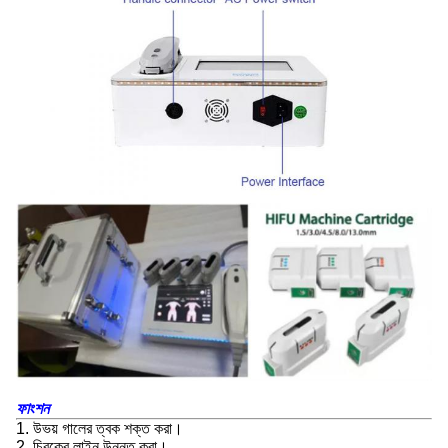
ফাংশন
1. উভয় গালের ত্বক শক্ত করা।
2. চিবুকের লাইন উন্নত করা।