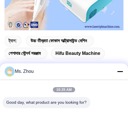
ট্যাগ:
উচ্চ তীব্রতা ফোকাস আল্ট্রাসাউন্ড মেশিন
পেশাদার সৌন্দর্য সরঞ্জাম
Hifu Beauty Machine
Ms. Zhou
দ্রুত যোগাযোগ
10:35 AM
Good day, what product are you looking for?
ঠিকানা
The resource you are looking for has been removed, had its
name changed, or is temporarily unavailable.
টেলিফোন