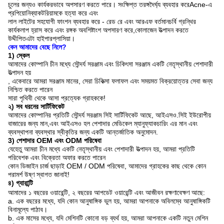
চুলের জন্যও কার্যকরভাবে অপসারণ করতে পারে।
সংক্ষিপ্ত তরঙ্গদৈর্ঘ্য ব্যবহার করে
Acne-এ
প্রপিয়োনিব্যাকটরিয়ামকে হত্যা করে এবং
লাল লাইটের সহযোগী ফাংশন ব্যবহার করে
- রেড রে এবং আরএফ বর্তমান
চর্বি গ্রন্থির
কার্যকলাপ হ্রাস করে এবং রঙ্গক অবশিষ্টাংশ অপসারণ করে,
কোলাজেন উত্পাদন করতে
উদ্দীপিত
এটা হাইপারপ্লাসিয়া।
কেন আমাদের বেছে নিলে?
1) স্কেল
আমাদের কোম্পানি চীন মধ্যে সৌন্দর্য সরঞ্জাম এবং চিকিৎসা সরঞ্জাম একটি নেতৃস্থানীয় পেশাদারী
উত্পাদন হয়
, একেবারে আমরা সরঞ্জাম মানের, সেরা চিকিত্সা ফলাফল এবং সময়মত বিক্রয়োত্তর সেবা জন্য
নিশ্চিত করতে পারেন
সারা পৃথিবী থেকে আসা প্রত্যেক গ্রাহককে!
২) সব ধরনের সার্টিফিকেট
আমাদের কোম্পানির প্রতিটি সৌন্দর্য সরঞ্জাম সিই সার্টিফিকেট আছে, আইএসও.সিই ইউরোপীয়
বাজারের জন্য মান,এবং আইএসও হল পেশাদার মেডিকেল ম্যানুফ্যাকচারিং এর মান এবং
ব্যবস্থাপনা ব্যবস্থার স্বীকৃতির জন্য একটি আন্তর্জাতিক অনুমোদন.
3) পেশাদার OEM এবং ODM পরিষেবা
যেহেতু আমরা চীন মধ্যে একটি নেতৃস্থানীয় এবং পেশাদারী উত্পাদন হয়, আমরা প্রতিটি
পরিবেশক এবং বিক্রেতা অফার করতে পারেন
কোন ডিজাইন চার্জ ছাড়াই OEM / ODM পরিষেবা, আমাদের গ্রাহকের কাছ থেকে কোন
পরামর্শ উষ্ণ স্বাগত জানাই!
৪) গ্যারান্টি
আমাদের ১ বছরের ওয়ারেন্টি, ২ বছরের আপডেট ওয়ারেন্টি এবং আজীবন রক্ষণাবেক্ষণ আছে:
a. এক বছরের মধ্যে, যদি কোন আনুষাঙ্গিক ভুল হয়, আমরা আপনাকে অবিলম্বে আনুষাঙ্গিকটি
বিনামূল্যে পাঠাব।
b. এক মাসের মধ্যে, যদি মেশিনটি কোনো বড় ব্যর্থ হয়, আমরা আপনাকে একটি নতুন মেশিন