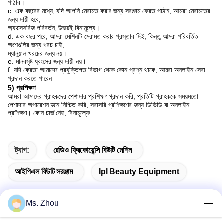
পাঠাব।
c. এক বছরের মধ্যে, যদি আপনি মেরামত করার জন্য সরঞ্জাম ফেরত পাঠান, আমরা মেরামতের
জন্য দায়ী হবে,
অ্যাক্সেসরিজ পরিবর্তন; উভয়ই বিনামূল্যে।
d. এক বছর পরে, আমরা মেশিনটি মেরামত করার প্রস্তাব দিই, কিন্তু আমরা পরিবর্তিত
অংশগুলির জন্য খরচ চাই,
ম্যানুয়াল খরচের জন্য নয়।
e. মানবসৃষ্ট ধ্বংসের জন্য দায়ী নয়।
f. যদি ক্রেতা আমাদের প্রযুক্তিগত বিভাগ থেকে কোন প্রশ্ন থাকে, আমরা অনলাইন সেবা
প্রদান করতে পারেন
5) প্রশিক্ষণ
আমরা আমাদের গ্রাহকদের পেশাদার প্রশিক্ষণ প্রদান করি, প্রতিটি গ্রাহককে সময়মতো
পেশাদার অপারেশন জ্ঞান নিশ্চিত করি, সরাসরি প্রশিক্ষণের জন্য ডিভিডি বা অনলাইন
প্রশিক্ষণ। কোন চার্জ নেই, বিনামূল্যে!
ট্যাগ:
রেডিও ফ্রিকোয়েন্সি বিউটি মেশিন
আইপিএল বিউটি সরঞ্জাম
Ipl Beauty Equipment
Ms. Zhou