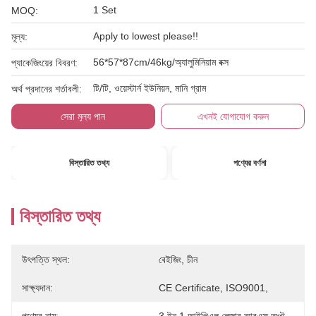
1 Set
MOQ:
Apply to lowest please!!
মূল্য:
56*57*87cm/46kg/অ্যালুমিনিয়াম বক্স
প্যাকেজিংয়ের বিবরণ:
টি/টি, ওয়েস্টার্ন ইউনিয়ন, মানি গ্রাম
অর্থ প্রদানের শর্তাবলী:
সেরা মূল্য পান
এখনই যোগাযোগ করুন
বিস্তারিত তথ্য
পণ্যের বর্ণনা
বিস্তারিত তথ্য
উৎপত্তি স্থল:
বেইজিং, চীন
সাক্ষ্যদান:
CE Certificate, ISO9001,