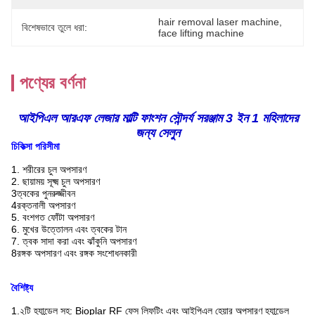
hair removal laser machine
, 
বিশেষভাবে তুলে ধরা:
face lifting machine
পণ্যের বর্ণনা
আইপিএল আরএফ লেজার মাল্টি ফাংশন সৌন্দর্য সরঞ্জাম 3 ইন 1 মহিলাদের
জন্য সেলুন
চিকিত্সা পরিসীমা
1. শরীরের চুল অপসারণ
2. ছায়াময় সূক্ষ্ম চুল অপসারণ
3ত্বকের পুনরুজ্জীবন
4রক্তনালী অপসারণ
5. বংশগত ফোঁটা অপসারণ
6. মুখের উত্তোলন এবং ত্বকের টান
7. ত্বক সাদা করা এবং ঝাঁকুনি অপসারণ
8রঙ্গক অপসারণ এবং রঙ্গক সংশোধনকারী
বৈশিষ্ট্য
1.২টি হ্যান্ডেল সহ: Bioplar RF ফেস লিফটিং এবং আইপিএল হেয়ার অপসারণ হ্যান্ডেল