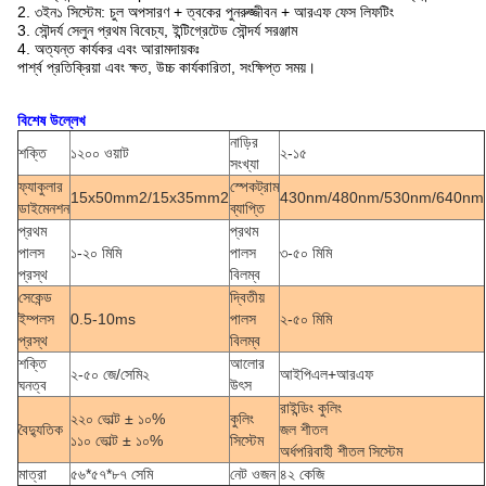
2. ৩ইন১ সিস্টেম: চুল অপসারণ + ত্বকের পুনরুজ্জীবন + আরএফ ফেস লিফটিং
3. সৌন্দর্য সেলুন প্রথম বিবেচ্য, ইন্টিগ্রেটেড সৌন্দর্য সরঞ্জাম
4. অত্যন্ত কার্যকর এবং আরামদায়কঃ
পার্শ্ব প্রতিক্রিয়া এবং ক্ষত, উচ্চ কার্যকারিতা, সংক্ষিপ্ত সময়।
বিশেষ উল্লেখ
নাড়ির
শক্তি
১২০০ ওয়াট
২-১৫
সংখ্যা
ফ্যাকুলার
স্পেকট্রাম
15x50mm2/15x35mm2
430nm/480nm/530nm/640nm
ডাইমেনশন
ব্যাপ্তি
প্রথম
প্রথম
পালস
১-২০ মিমি
পালস
৩-৫০ মিমি
প্রস্থ
বিলম্ব
সেকেন্ড
দ্বিতীয়
ইম্পলস
0.5-10ms
পালস
২-৫০ মিমি
প্রস্থ
বিলম্ব
শক্তি
আলোর
২-৫০ জে/সেমি২
আইপিএল+আরএফ
ঘনত্ব
উৎস
রাইন্ডিং কুলিং
২২০ ভোল্ট ± ১০%
কুলিং
বৈদ্যুতিক
জল শীতল
১১০ ভোল্ট ± ১০%
সিস্টেম
অর্ধপরিবাহী শীতল সিস্টেম
মাত্রা
৫৬*৫৭*৮৭ সেমি
নেট ওজন
৪২ কেজি