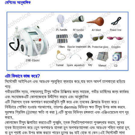
মেশিনের আনুষাঙ্গিক
এটা কিভাবে কাজ করে?
সিস্টেমটি আইপিএল এবং আরএফ প্রযুক্তি ব্যবহার করে,যার ফলে আদর্শ তাপমাত্রা ছড়িয়ে
পড়ে
গভীর
ডার্মিস স্তর, লক্ষ্যবস্তু টিস্যু সঠিক চিকিত্সার জন্য সহায়ক, গভীর ডার্মিসের জন্য কার্যকর
এবং সংযোজক
এটি কোলাজেনকে উদ্দীপিত করবে এবং আনুষ্ঠানিক
এটি নিরাপদে ত্বক অপসারণ করবে
ঝাঁকুনি সৃষ্টি করে এবং ত্বকের টেক্সচার উন্নত করে।
নির্বিচারে শোষিত হওয়ার পর
আলোর, তারপর dermis বিভিন্ন ক্ষত টিস্যু উপর কাজ করবে.
সুরক্ষার প্রিমিস ((চামড়া ক্ষতি না করা ),
এটি মুখের বিভিন্ন রঙ্গকতা এবং এঞ্জিওয়েডেম দাগ দূর
করবে,
কোলাজেন টিস্যু উত্সাহিত করতে
এটি পুনর্জন্ম, ত্বক স্থিতিস্থাপকতা পুনরুদ্ধার করবে, মুখের
ত্বক উত্তোলন করে।
চুল অপসারণঃ হালকা চুল অপসারণ
হালকা এবং আরএফ শক্তি দ্বারা চুল,
যা চুল শ্যাফ্ট এবং উপর কাজ করতে পারেন
চুলের রঙ যাই হোক না কেন।
এই সিস্টেমটি সাদা