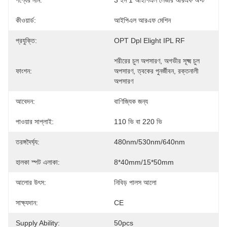
পণ্যের নাম:
3 ইন 1 আইপিএল লেজার আরএফ অপ্ট
কীওয়ার্ড:
আইপিএল আরএফ মেশিন
প্রযুক্তি:
OPT Dpl Elight IPL RF
শরীরের চুল অপসারণ, অগভীর সূক্ষ্ম চুল 
ফাংশন:
অপসারণ, ত্বকের পুনর্জীবন, রক্তনালী 
অপসারণ
আবেদন:
বাণিজ্যিক জন্য
পাওয়ার সাপ্লাই:
110 ভি বা 220 ভি
তরঙ্গদৈর্ঘ্য:
480nm/530nm/640nm
হালকা স্পট এলাকা:
8*40mm/15*50mm
আলোর উৎস:
নিবিড় পালস আলো
সাক্ষ্যদান:
CE
Supply Ability:
50pcs