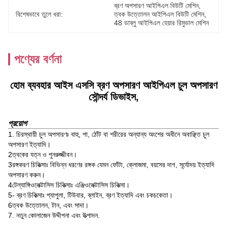
ব্রণ অপসারণ আইপিএল বিউটি মেশিন
, 
বিশেষভাবে তুলে ধরা:
ত্বক উত্তোলন আইপিএল বিউটি মেশিন
, 
48 ডাব্লু আইপিএল হেয়ার রিমুভাল মেশিন
পণ্যের বর্ণনা
হোম ব্যবহার আইস এসসি ব্রণ অপসারণ আইপিএল চুল অপসারণ
সৌন্দর্য ডিভাইস,
প্রয়োগ
1. চিরস্থায়ী চুল অপসারণঃ বাহু, পা, ঠোঁট বা শরীরের অন্যান্য অংশের অধীনে অবাঞ্ছিত চুল
অপসারণ ইত্যাদি।
2ত্বকের যত্ন ও পুনরুজ্জীবন।
3রঙ্গকরণ চিকিত্সাঃ বিভিন্ন ধরণের রঙ্গক যেমন ফোঁটা, ক্লোজমা, বয়সের দাগ, সূর্যোদয় ইত্যাদি
অপসারণ করুন।
4টেল্যাঙ্গিওলেক্টাসিস চিকিত্সাঃ এঞ্জিওলেক্টাসিস চিকিত্সা।
5- ব্রণ চিকিত্সাঃ প্যাপুলা, টিউবার, ব্লাইন, ব্রণ ইত্যাদি এবং চকচকেতা।
6ত্বক উত্তোলন, টান, এবং সাদা।
7. নতুন কোলাজেন উদ্দীপনা এবং উত্পাদন.