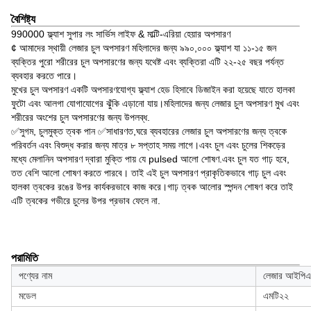
বৈশিষ্ট্য
990000 ফ্ল্যাশ সুপার লং সার্ভিস লাইফ & মাল্টি-এরিয়া হেয়ার অপসারণ
¢ আমাদের স্থায়ী লেজার চুল অপসারণ মহিলাদের জন্য ৯৯০,০০০ ফ্ল্যাশ যা ১১-১৫ জন
ব্যক্তির পুরো শরীরের চুল অপসারণের জন্য যথেষ্ট এবং ব্যক্তিরা এটি ২২-২৫ বছর পর্যন্ত
ব্যবহার করতে পারে।
মুখের চুল অপসারণ একটি অপসারণযোগ্য ফ্ল্যাশ হেড হিসাবে ডিজাইন করা হয়েছে যাতে হালকা
ফুটো এবং আলগা যোগাযোগের ঝুঁকি এড়ানো যায়।মহিলাদের জন্য লেজার চুল অপসারণ মুখ এবং
শরীরের অংশের চুল অপসারণের জন্য উপলব্ধ.
✅সুগম, চুলমুক্ত ত্বক পান ✅সাধারণত,ঘরে ব্যবহারের লেজার চুল অপসারণের জন্য ত্বকে
পরিবর্তন এবং বিশুদ্ধ করার জন্য মাত্র ৮ সপ্তাহ সময় লাগে।এবং চুল এবং চুলের শিকড়ের
মধ্যে মেলানিন অপসারণ দ্বারা মুক্তি পায় যে pulsed আলো শোষণ.এবং চুল যত গাঢ় হবে,
তত বেশি আলো শোষণ করতে পারবে। তাই এই চুল অপসারণ প্রাকৃতিকভাবে গাঢ় চুল এবং
হালকা ত্বকের রঙের উপর কার্যকরভাবে কাজ করে।গাঢ় ত্বক আলোর স্পন্দন শোষণ করে তাই
এটি ত্বকের গভীরে চুলের উপর প্রভাব ফেলে না.
পরামিতি
পণ্যের নাম
লেজার আইপিএ
মডেল
এমটি২২