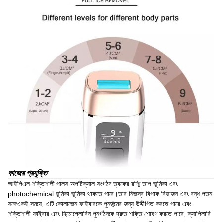
কাজের প্রযুক্তি
আইপিএল শক্তিশালী পালস অপটিক্যাল সংগঠন ত্বকের রশ্মি তাপ ভূমিকা এবং
photochemical ভূমিকা ভূমিকা থাকতে পারে।তার নিজস্ব বিপাক বিভাজন এবং বন্ধ পতন
সঙ্গেএকই সময়ে, এটি কোলাজেন ফাইবারকে পুনর্জন্মের জন্য উদ্দীপিত করতে পারে এবং
শক্তিশালী ফাইবার এবং হিমোগ্লোবিন পুনর্গঠনকে দ্রুত শক্তি শোষণ করতে পারে, ক্যাপিলারি