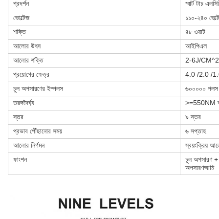
প্রদর্শন
স্মার্ট টাচ এলসি
ভোল্টেজ
১১০-২৪০ ভোল্ট
শক্তি
৪৮ ওয়াট
আলোর উৎস
আইপিএল
আলোর শক্তি
2-6J/CM^2
প্রয়োগের ক্ষেত্র
4.0 /2.0 /
চুল অপসারণের ইম্পলস
৬০০০০০ পলস
তরঙ্গদৈর্ঘ্য
>=550NM ব্
স্তর
৯ স্তর
প্রভাব পৌঁছানোর সময়
৬ সপ্তাহ
আলোর নির্গমন
স্বয়ংক্রিয় আল
ফাংশন
চুল অপসারণ + স
অপসারণ
আমি