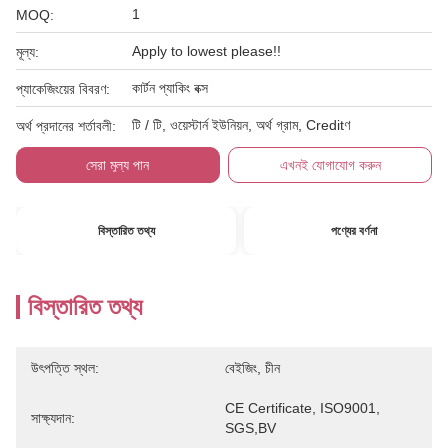
1
MOQ:
Apply to lowest please!!
মূল্য:
কার্টন প্যাকিং বক্স
প্যাকেজিংয়ের বিবরণ:
টি / টি, ওয়েস্টার্ন ইউনিয়ন, অর্থ গ্রাম, Creditণ
অর্থ প্রদানের শর্তাবলী:
সেরা মূল্য পান
এখনই যোগাযোগ করুন
বিস্তারিত তথ্য
পণ্যের বর্ণনা
বিস্তারিত তথ্য
উৎপত্তি স্থল:
বেইজিং, চীন
CE Certificate, ISO9001, 
সাক্ষ্যদান:
SGS,BV