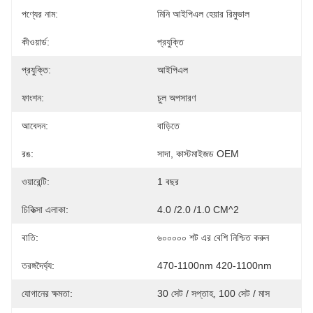
পণ্যের নাম:
মিনি আইপিএল হেয়ার রিমুভাল
কীওয়ার্ড:
প্রযুক্তি
প্রযুক্তি:
আইপিএল
ফাংশন:
চুল অপসারণ
আবেদন:
বাড়িতে
রঙ:
সাদা, কাস্টমাইজড OEM
ওয়ারেন্টি:
1 বছর
চিকিত্সা এলাকা:
4.0 /2.0 /1.0 CM^2
বাতি:
৬০০০০০ শট এর বেশি নিশ্চিত করুন
তরঙ্গদৈর্ঘ্য:
470-1100nm 420-1100nm
যোগানের ক্ষমতা:
30 সেট / সপ্তাহ, 100 সেট / মাস