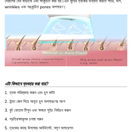
দেয়ালের বেধ বাড়ানো এবং সংকুচিত করা হয়।এটি মুখের ত্বকের উন্নতি করতে পারে, দাগ,
wrinkles এবং সঙ্কুচিত pores অপসারণ।
এটা কিভাবে ব্যবহার করা যায়?
1. ত্বক পরিষ্কার করুন এবং চুল কাটা
2. ঠান্ডা জেল দিয়ে আবৃত চুল অপসারণের অংশ
3. বুট বোতাম টিপুন এবং ক্ষমতা সুইচ নির্বাচন করুন
4. প্রতিরক্ষামূলক চশমা পরুন
5. ত্বকের কাছে উল্লম্ব আউটলেট, মসৃণ অপারেশন