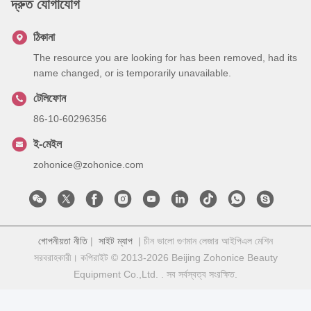
দ্রুত যোগাযোগ
ঠিকানা
The resource you are looking for has been removed, had its
name changed, or is temporarily unavailable.
টেলিফোন
86-10-60296356
ই-মেইল
zohonice@zohonice.com
গোপনীয়তা নীতি
|
সাইট ম্যাপ
| চীন ভালো গুণমান লেজার আইপিএল মেশিন
সরবরাহকারী। কপিরাইট © 2013-2026 Beijing Zohonice Beauty
Equipment Co.,Ltd. . সব সর্বস্বত্ব সংরক্ষিত.