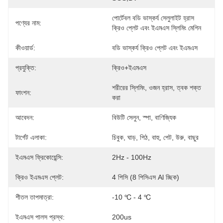
পোর্টেবল বডি ভাস্কর্য সেলুলাইট হ্রাস 
পণ্যের নাম:
ক্রিও প্লেট এবং ইএমএস স্লিমিং মেশিন
কীওয়ার্ড:
বডি ভাস্কর্য ক্রিও প্লেট এবং ইএমএস
প্রযুক্তি:
ক্রিও+ইএমএস
শরীরের স্লিমিং, ওজন হ্রাস, ত্বক শক্ত 
ফাংশন:
করা
আবেদন:
বিউটি সেলুন, স্পা, বাণিজ্যিক
টার্গেট এলাকা:
চিবুক, ঘাড়, পিঠ, বাহু, পেট, উরু, বাছুর
ইএমএস ফ্রিকোয়েন্সি:
2Hz - 100Hz
ক্রিও ইএমএস প্লেট:
4 পিসি (8 পিসিএস Al চ্ছিক)
শীতল তাপমাত্রা:
-10 ℃ - 4 ℃
ইএমএস পালস প্রস্থ:
200us