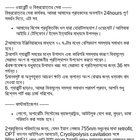
------ ওয়ারেন্টি ও বিক্রয়োত্তর সেবা ------
বিক্রয়োত্তর সেবা কার্যকর. আমরা আমাদের গ্রাহকদের অনলাইন 24hours পূর্ণ
সমর্থন দিতে, এটা সহ
আমাদের বিশেষ প্রযুক্তিবিদ দল যারা হোয়াটসঅ্যাপ / ওয়েচ্যাট / আলিবাবা
আইডি / টেলিফোন / ইমেল ইত্যাদির মাধ্যমে উপলব্ধ।
2আমাদের ইঞ্জিনিয়ারদের মাধ্যমে ৭২ ঘণ্টার মধ্যে বেশিরভাগ সমস্যার সমাধান করা
হবে।
3আপনি গ্যারান্টি সময়ের মধ্যে উপাদান এবং কারিগরি সমস্যার কারণে বিনামূল্যে
মেরামত অংশ বা প্রয়োজনীয় প্রতিস্থাপন উপভোগ করতে পারেন।
4রক্ষণাবেক্ষণঃ শুধুমাত্র উপাদান খরচ সহ মেরামত বা প্রতিস্থাপনের জন্য 36 মাস
পর্যন্ত।
5মানবসৃষ্ট বা অনুপযুক্ত আচরণ ক্ষতি এবং ক্লান্ত অংশ বোঝার জন্য ধন্যবাদ বাদ
দেওয়া হবে।
6. গ্যারান্টি ছাড়াও, আমরা বিনামূল্যে সমস্যা সমাধান পরামর্শ প্রদান, আপনি শুধু
রিপ্লেস পার্ট খরচ চার্জ পরিশোধ.
------ কাস্টমাইজেশন ------
লোগো, অপারেটিং সিস্টেমের ব্যাকগ্রাউন্ড, আউটলুক যোগ করা, মুদ্রণ, ভাষা
পরিবর্তন করা সহজ হবে।
2প্রযুক্তির পরিবর্তনের জন্য, যেমন ইয়াগ লেজার 755nm মধুচক্র মাথা retrofit,
OPT ফাংশন আইপিএল আপডেট, Cryolipolysis cavitation সঙ্গে
মিলিত,HIFU যোগ যোনি টাইট ফাংশন ইত্যাদি আরও সহায়তার জন্য আমাদের সাথে