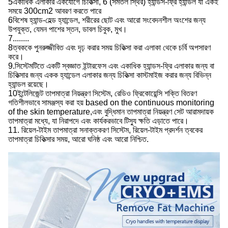
5একাধিক এলাকার একযোগে চিকিত্সা, 6 (সমতল স্থির) হ্যান্ডস-ফ্রি হ্যান্ডল যা একই
সময়ে 300cm2 আবরণ করতে পারে
6বিশেষ হ্যান্ড-হেল্ড হ্যান্ডেল, শরীরের ছোট এবং আরো সংবেদনশীল অংশের জন্য
উপযুক্ত, যেমন পাশের স্তন, ডাবল চিবুক, মুখ।
7........
8ত্বককে পুনরুজ্জীবিত এবং দৃঢ় করার সময় চিকিত্সা করা এলাকা থেকে চর্বি অপসারণ
করে।
9.সিস্টেমটিতে একটি স্বজ্ঞাত ইন্টারফেস এবং একাধিক হ্যান্ডস-ফ্রি এলাকার জন্য বা
চিকিত্সার জন্য একক হ্যান্ডেল এলাকার জন্য চিকিত্সা কাস্টমাইজ করার জন্য বিভিন্ন
হ্যান্ডল রয়েছে।
10ইন্টেলিজেন্ট তাপমাত্রা নিয়ন্ত্রণ সিস্টেম, রেডিও ফ্রিকোয়েন্সি শক্তি বিতরণ
গতিশীলভাবে সামঞ্জস্য করা হয় based on the continuous monitoring
of the skin temperature,এবং বুদ্ধিমান তাপমাত্রা নিয়ন্ত্রণ সেট আরামদায়ক
তাপমাত্রা মধ্যে, যা নিরাপদে এবং কার্যকরভাবে টিস্যু ক্ষতি এড়াতে পারে।
11. রিয়েল-টাইম তাপমাত্রা সনাক্তকরণ সিস্টেম, রিয়েল-টাইম প্রদর্শন ত্বকের
তাপমাত্রা চিকিত্সার সময়, আরো ঘনিষ্ঠ এবং আরো নিশ্চিত.