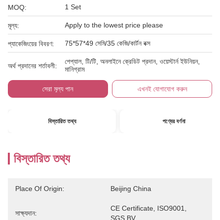
1 Set
MOQ:
Apply to the lowest price please
মূল্য:
75*57*49 সেমি/35 কেজি/কার্টন বক্স
প্যাকেজিংয়ের বিবরণ:
পেপ্যাল, টি/টি, অনলাইনে ক্রেডিট প্রদান, ওয়েস্টার্ন ইউনিয়ন,
অর্থ প্রদানের শর্তাবলী:
মানিগ্রাম
সেরা মূল্য পান
এখনই যোগাযোগ করুন
বিস্তারিত তথ্য
পণ্যের বর্ণনা
বিস্তারিত তথ্য
Place Of Origin:
Beijing China
CE Certificate, ISO9001, 
সাক্ষ্যদান:
SGS,BV