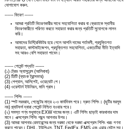
যোগাযোগ করুন.
------ বিতরণ ------
আমরা প্রতিটি বিতরণকারীর সাথে সহযোগিতা করার বা ক্রেতাকে স্থানীয়
বিতরণকারীতে পরিণত করতে সহায়তা করার জন্য প্রতিটি সুযোগকে লালন
করি।
আমাদের ডিস্ট্রিবিউটর হয়ে গেলে আপনি দামের শর্তাবলী, প্রযুক্তিগত
সহায়তা, কাস্টমাইজেশন, প্রযুক্তিগত সহযোগিতা, একচেটিয়া নীতি ইত্যাদি
সহ আরও বেশি সহায়তা পাবেন।
------ পেমেন্ট পদ্ধতি ------
(১) ট্রেড অ্যাসুরেন্স (আলিবাবা)
(2) টি/টি (ব্যাংক ট্রান্সফার)
(3) পেপ্যাল, আলিপেই, ওয়েচ্যাট পে।
(4) ওয়েস্টার্ন ইউনিয়ন, মানি গ্রাম।
------ শিপিং ------
(1) স্পট সরবরাহ, পেমেন্টের মাত্র ২-৩ কার্যদিবস পরে। দ্রুত শিপিং। (ছুটির মরসুম
নয়) প্ল্যাটফর্ম দ্বারা পেমেন্ট নিশ্চিত হওয়ার পরে।
(২) সমস্ত পণ্য শুধুমাত্র EXW দামের জন্য। এটি শিপিং ছাড়াই কারখানার দাম
মানে। এক্সপ্রেস শিপিং পছন্দ আপনার উপর।
(3) আমরা আপনার রেফারেন্সের জন্য দরজা থেকে দরজা এক্সপ্রেস শিপিং খরচ গণনা
করতে পারেন। DHL, ইউপিএস, TNT, FedEx, EMS এবং এয়ার মেইল সহ।