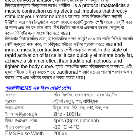
নিউরোমোসকুলার স্টিমুলেশন নামেও পরিচিত।is a protocal thatatelicits a
muscle contraction using electrical impulses that directly
stimulateyour motor neurons আপনার মোটর নিউরনগুলিকে সরাসরি
উদ্দীপিত করে এমন বৈদ্যুতিক আবেগ ব্যবহার করেস্টিমুলেশন পেশী সংকোচন সৃষ্টি করে
যা দ্রুত এবং ঘন ঘন হতে পারে, দীর্ঘ বিরতির সাথে বা একসাথে কয়েক সেকেন্ড বা
কয়েক মিনিটের জন্য সংক্ষেপিত হতে পারে।
হিউম্যান নিউরোলজির মতে, ইলেকট্রনিক পালস কারেন্ট ৬০০ বার প্রতি মিনিটে সরাসরি
পেশী স্নায়ুতে কাজ করে, যা চর্বিযুক্ত শরীরের গভীরে প্রবেশ করতে পারে,and
induce musclecontractions পেশী সঙ্কুচিত হওয়া. In the state of
rapid activation of fat cells, it can quickly eliminate body fat,
achieve a slimmer effect than traditional methods, and
tighten the body curve. ফ্যাট সেলগুলির দ্রুত সক্রিয়করণের অবস্থায়, এটি
দ্রুত শরীরের চর্বি দূর করতে পারে, traditional পদ্ধতির চেয়ে পাতলা প্রভাব অর্জন
করতে পারে এবং শরীরের বক্ররেখা শক্ত করতে পারে।
প্যারামিটার
EMS এবং ক্রিও থেরাপি মেশিন
ফাংশন
শরীর স্লিমিং, ওজন কমানো, ত্বক টাইটনিং
প্রয়োগ
সৌন্দর্য সেলুন, স্পা, বাণিজ্যিক
লক্ষ্য এলাকা
চিবুক, ঘাড়, পিঠ, বাহু, পেট, উরু, গরু
ইএমএস ফ্রিকোয়েন্সি
2Hz - 100Hz
ক্রিও ইএমএস প্লেট
4pcs ((8pcs optional)
শীতল তাপমাত্রা
-10 °C -4 °C
EMS Pulse Width
200us