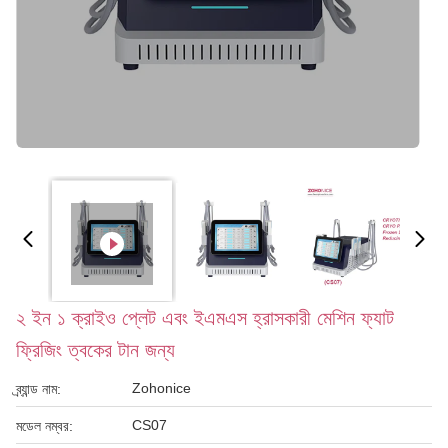
২ ইন ১ ক্রাইও প্লেট এবং ইএমএস হ্রাসকারী মেশিন ফ্যাট
ফ্রিজিং ত্বকের টান জন্য
Zohonice
ব্র্যান্ড নাম:
CS07
মডেল নম্বর: