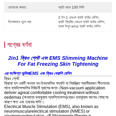
যোগানের ক্ষমতা:
প্রতি মাসে 100 পিসি
2 ইন 1 এমএস ফ্যাট বার্নার মেশিন
, 
বিশেষভাবে তুলে ধরা:
ফ্যাট ফ্রিজিং এমএস ফ্যাট বার্নার মেশিন
, 
ত্বক টানুন ems ফ্যাট বার্নার মেশিন
পণ্যের বর্ণনা
2in1 ক্রিও প্লেট এবং EMS Slimming Machine
For Fat Freezing Skin Tightening
এর সংক্ষিপ্ত ভূমিকা
EMS এবং ক্রিও থেরাপি মেশিন
ক্রিও প্লেট
ক্রিয়ো হল একটি অনন্য নন-ইনভ্যাসিভ পদ্ধতি যা নিয়ন্ত্রিত স্থানীয়করণ শীতলতার
সাথে ফ্যাটসেলগুলির নির্বাচনী হ্রাসের জন্য।Non-vacuum application
deliver agreat comfortable cooling treatment without
oedemas (অন্যান্য ভ্যাকুয়াম অ্যাপ্লিকেশন)ক্রেও ভ্যাকুয়াম কাপের শোষণের
কারণে ক্ষত এবং ত্বকের ক্ষতি।
Electrical Muscle Stimulation (EMS), also known as
neuromuscularelectrical stimulation (NMES) or
electromyostimulation, এটি নিউরোমোসকুলার স্টিমুলেশন বা