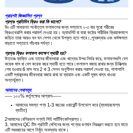
প্রায়শই জিজ্ঞাসিত প্রশ্ন
প্রশ্নঃ প্রতিদিন ক্রিও করা কি ভালো?
উঃ এটি সাধারণত সর্বোত্তম ফলাফলের জন্য সপ্তাহে ২-৩ বার পুরো শরীরের
ক্রিওথেরাপি করার পরামর্শ দেওয়া হয়। অ্যাথলিট বা যারা কঠোর শারীরিক ক্রিয়াকলাপে
জড়িত তারা আরও ঘন ঘন সেশন থেকে উপকৃত হতে পারে।,পুনরুদ্ধার এবং কর্মক্ষমতা
বাড়াতে সপ্তাহে পাঁচবার পর্যন্ত।
প্রশ্নঃ ক্রিও ফলাফল কতক্ষণ স্থায়ী হয়?
উত্তরঃ ব্যক্তি এবং তাদের জীবনধারা এবং খাদ্যের উপর নির্ভর করে, ফলাফলগুলি বেশ
কয়েক মাস বা বেশ কয়েক বছর স্থায়ী হতে পারে।ফলাফল বজায় রাখার জন্য চিকিত্সার
শেষ হওয়ার 6 মাস পরে 2 বা 3 সেশন অনুশীলন করার পরামর্শ দেওয়া হয়, পাশাপাশি
একটি স্বাস্থ্যকর জীবনধারা বজায় রাখা যা ব্যায়াম এবং একটি সুষম খাদ্য খাওয়া
অন্তর্ভুক্ত।
আমাদের সেবাসমূহ
----- ১০০% কর্তৃপক্ষের আশ্বাস------
আমাদের সমস্ত পণ্য 1-3 বছরের ওয়ারেন্টি উপভোগ করে (ব্যবহারযোগ্য
ব্যতীত)
2আমাদের বেশিরভাগ পণ্যই সিই সার্টিফিকেটপ্রাপ্ত।
3. আমাদের QC টিম প্রতিটি মেশিনের জন্য পণ্যের গুণমান নিয়ন্ত্রণ করতে হবে যাতে
এটি সরবরাহের আগে নিখুঁত অবস্থায় থাকে।