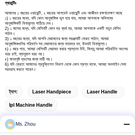
গ্যারান্টিঃ
আমাদের ১ বছরের ওয়ারেন্টি, ২ বছরের আপডেট ওয়ারেন্টি এবং আজীবন রক্ষণাবেক্ষণ আছে
১) ১ বছরের মধ্যে, যদি কোন আনুষাঙ্গিক ভুল হয়ে যায়, আমরা আপনাকে অবিলম্বে
আনুষাঙ্গিকটি বিনামূল্যে পাঠিয়ে দেব।
2) ১ মাসের মধ্যে, যদি মেশিনটি কোন বড় ব্যর্থ হয়, আমরা আপনাকে একটি নতুন মেশিন
পাঠাব।
3) ১ বছরের মধ্যে, যদি আপনি মেরামতের জন্য সরঞ্জামটি ফেরত পাঠান, আমরা
আনুষাঙ্গিকগুলির পরিবর্তন সহ মেরামতের জন্য দায়বদ্ধ হব; উভয়ই বিনামূল্যে।
৪) ১ বছর পরে, আমরা মেশিনটি মেরামত করার প্রস্তাব দিই, কিন্তু আমরা পরিবর্তিত অংশের
খরচ চাই, ম্যানুয়াল খরচ নয়।
৫) মানবসৃষ্ট ধ্বংসের জন্য দায়ী নয়।
6) যদি ক্রেতা আমাদের প্রযুক্তিগত বিভাগ থেকে কোন প্রশ্ন থাকে, আমরা অনলাইন সেবা
সরবরাহ করতে পারেন।
ট্যাগ:
Laser Handpiece
Laser Handle
Ipl Machine Handle
Ms. Zhou