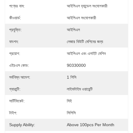
পণ্যের নাম:
আইপিএল হ্যান্ডেল সংযোগকারী
কীওয়ার্ড:
আইপিএল সংযোগকারী
প্রযুক্তি:
আইপিএল
ফাংশন:
লেজার বিউটি মেশিনের জন্য
প্রয়োগ:
আইপিএল এবং এলাইট মেশিন
এইচএস কোড:
90330000
সর্বনিম্ন আদেশ:
1 পিসি
গ্যারান্টি:
লাইফটাইম ওয়ারেন্টি
সার্টিফিকেট:
সিই
টাইপ:
সিপিসি
Supply Ability:
Above 100pcs Per Month