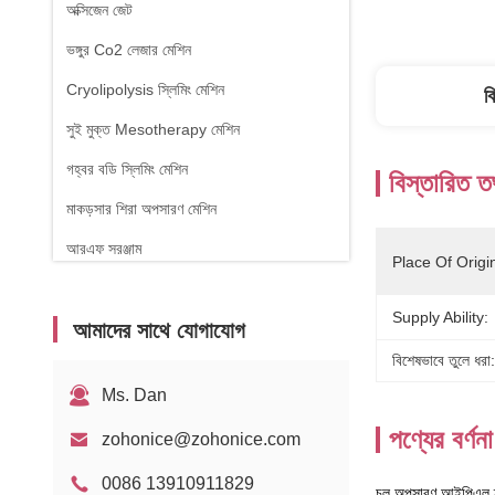
অক্সিজেন জেট
ভঙ্গুর Co2 লেজার মেশিন
Cryolipolysis স্লিমিং মেশিন
ব
সুই মুক্ত Mesotherapy মেশিন
গহ্বর বডি স্লিমিং মেশিন
বিস্তারিত ত
মাকড়সার শিরা অপসারণ মেশিন
আরএফ সরঞ্জাম
Place Of Origi
ফিজিওথেরাপি যন্ত্র
Supply Ability:
আমাদের সাথে যোগাযোগ
১৪৭০ এনএম ডায়োড লেজার
বিশেষভাবে তুলে ধরা:
Ms. Dan
পণ্যের বর্ণনা
zohonice@zohonice.com
0086 13910911829
চুল অপসারণ আইপিএল হ্