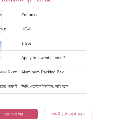
াম:
Zohonice
্বর:
HE-4
:
1 Set
Apply to lowest please!!
িংয়ের বিবরণ:
Aluminum Packing Box
দানের শর্তাবলী:
টি/টি, ওয়েস্টার্ন ইউনিয়ন, মানি গ্রাম
এখনই যোগাযোগ করুন
সেরা মূল্য পান