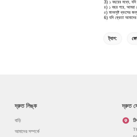
3) ১ বছরের মধ্যে, যদি
৪) ১ বছর পরে, আমরা মে
৫) মানবসৃষ্ট ধ্বংসের জন্
6) যদি ক্রেতা আমাদের
ট্যাগ:
ফো
দ্রুত লিঙ্ক
দ্রুত 
বাড়ি
ঠি
T
আমাদের সম্পর্কে
na