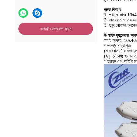
দ্রুত বিবরণঃ
1. স্পট আকারঃ 1
2. লাল বোতাম: ত্বকের পু
3. হলুদ বোতামঃ ত্বকের প
এখনই যোগাযোগ করুন
ই-লাইট হ্যান্ডেলের ব্
*
স্পট আকারঃ 10x
*স্পেকট্রাম ব্যাপ্তিঃ
(লাল বোতাম) হালকা চ
(হলুদ বোতাম) হালকা ত
* ইলাইট এবং আইপিএল