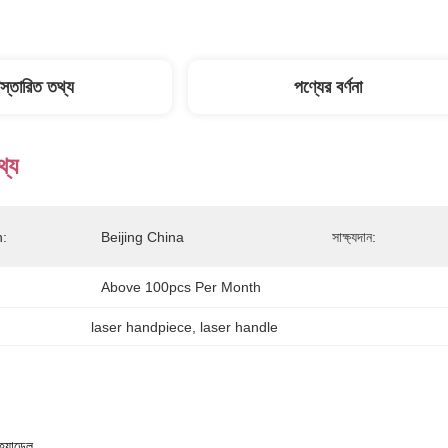
িস্তারিত তথ্য
পণ্যের বর্ণনা
থ্য
n:
Beijing China
সাক্ষ্যদান:
Above 100pcs Per Month
laser handpiece
, 
laser handle
যান্ডেল