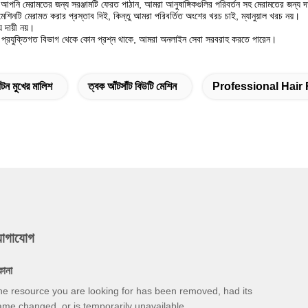
 আপনি মেরামতের জন্য সরঞ্জামটি ফেরত পাঠান, আমরা আনুষাঙ্গিকগুলির পরিবর্তন সহ মেরামতের জন্য দা
শিনটি মেরামত করার প্রস্তাব দিই, কিন্তু আমরা পরিবর্তিত অংশের খরচ চাই, ম্যানুয়াল খরচ নয়।
য দায়ী নয়।
 প্রযুক্তিগত বিভাগ থেকে কোন প্রশ্ন থাকে, আমরা অনলাইন সেবা সরবরাহ করতে পারেন।
টন মুখের মালিশ
ত্বক আঁটসাঁট বিউটি মেশিন
Professional Hai
যোগাযোগ
কানা
he resource you are looking for has been removed, had its
me changed, or is temporarily unavailable.