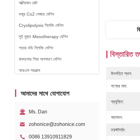
অক্সিজেন জেট
ভঙ্গুর Co2 লেজার মেশিন
Cryolipolysis স্লিমিং মেশিন
ব
সুই মুক্ত Mesotherapy মেশিন
গহ্বর বডি স্লিমিং মেশিন
বিস্তারিত ত
মাকড়সার শিরা অপসারণ মেশিন
আরএফ সরঞ্জাম
উৎপত্তি স্থল:
ফিজিওথেরাপি যন্ত্র
পণ্যের নাম:
আমাদের সাথে যোগাযোগ
১৪৭০ এনএম ডায়োড লেজার
প্রযুক্তি:
Ms. Dan
আবেদন:
zohonice@zohonice.com
তরঙ্গদৈর্ঘ্য:
0086 13910911829