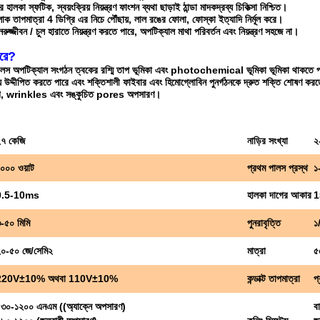
লকা স্ফটিক, স্বয়ংক্রিয় নিয়ন্ত্রণ ফাংশন ব্যথা ছাড়াই ঠান্ডা মাদকদ্রব্য চিকিত্সা নিশ্চিত।
 তাপমাত্রা 4 ডিগ্রি এর নিচে পৌঁছায়, লাল রঙের ফোলা, ফোস্কা ইত্যাদি নির্মূল করে।
ুজ্জীবন / চুল হারাতে নিয়ন্ত্রণ করতে পারে, অপটিক্যাল মাথা পরিবর্তন এবং নিয়ন্ত্রণ সহজে না।
করে?
লস অপটিক্যাল সংগঠন ত্বকের রশ্মি তাপ ভূমিকা এবং photochemical ভূমিকা ভূমিকা থাকতে পা
ন্য উদ্দীপিত করতে পারে এবং শক্তিশালী ফাইবার এবং হিমোগ্লোবিন পুনর্গঠনকে দ্রুত শক্তি শোষণ করত
দাগ, wrinkles এবং সঙ্কুচিত pores অপসারণ।
৭ কেজি
নাড়ির সংখ্যা
২
০০০ ওয়াট
প্রথম পালস প্রস্থ
১
0.5-10ms
হালকা দাগের আকার
1
-৫০ মিমি
পুনরাবৃত্তি
১/
০-৫০ জে/সেমি২
মাত্রা
৫
220V±10% অথবা 110V±10%
কন্ডাক্ট তাপমাত্রা
প্
৩০-১২০০ এনএম ((অ্যাক্নে অপসারণ)
বা