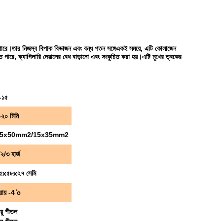
রে।তার নিজস্ব বিপাক বিভাজন এবং বন্ধ পতন সঙ্গেএকই সময়ে, এটি কোলাজেন
ে পারে, ক্যাপিলারি দেয়ালের বেধ বাড়ানো এবং সংকুচিত করা হয়।এটি মুখের ত্বকের
-১৫
-২০ মিমি
5x50mm2/15x35mm2
২/৩ হার্জ
৫x৫৮x২৭ সেমি
রায় -4 ̊c
য়ু শীতল