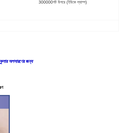
300000শট উপরে (ইউকে ল্যাম্প)
কুলার অপসারণের জন্য
রণ