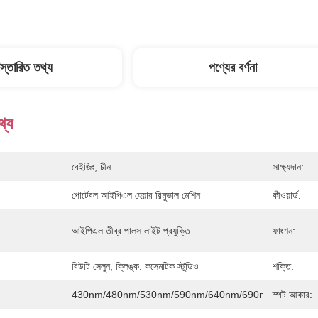
িস্তারিত তথ্য
পণ্যের বর্ণনা
থ্য
বেইজিং, চীন
সাক্ষ্যদান:
পোর্টেবল আইপিএল হেয়ার রিমুভাল মেশিন
কীওয়ার্ড:
আইপিএল তীব্র পালস লাইট প্রযুক্তি
ফাংশন:
বিউটি সেলুন, ক্লিঙ্ক. কসেমটিক স্টুডিও
শক্তি:
430nm/480nm/530nm/590nm/640nm/690nm/750nm
স্পট আকার: