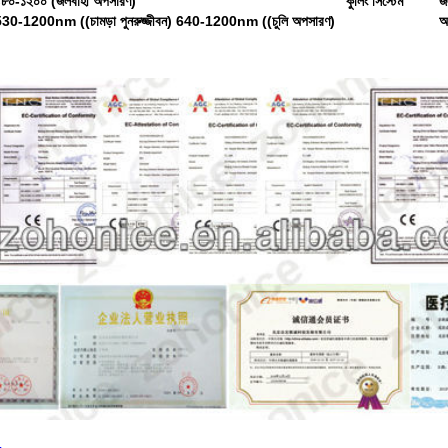
৮০-১২০০ (জলবাহী অপসারণ)
কুলিং সিস্টেম
জ
30-1200nm ((চামড়া পুনরুজ্জীবন) 640-1200nm ((চুলি অপসারণ)
অ