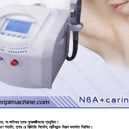
্ন, অ-ক্ষতিকর ত্বক পুনরুজ্জীবনের প্রযুক্তি।
পদ্ধতি, সুপার রে ফিল্টারিং সিস্টেম, মাল্টিব্যান্ড বিকল্প যথার্থতা নিয়মিত।