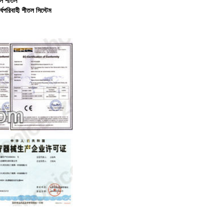
ল শীতল
র্ধপরিবাহী শীতল সিস্টেম