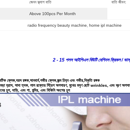
জেনন ফ্ল্যাশ বাতি
বাতি জীবন:
Above 100pcs Per Month
radio frequency beauty machine
, 
home ipl machine
2 - 15 পলস আইপিএল বিউটি মেশিনস ফ্রিকল / ভাস্
ক ফ্লেক,বয়স রঙ্গক,সানবার্ন,গভীর ফ্লেক,জন্ম চিহ্ন এবং গভীর,বিকৃতি রঙ্গক
চামড়া হ্রাস, সাদা ত্বক, লাল রক্তের স্ট্রিপ অপসারণ, মুখের মসৃণ ছোট wrinkles, এবং ব্রণ অপসা
র চুল, দাড়ি, এবং পা, মন্দির, এবং বিকিনি অংশের চুল