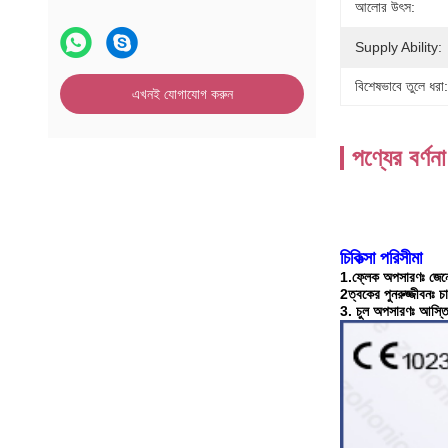
আলোর উৎস:
Supply Ability:
বিশেষভাবে তুলে ধরা:
এখনই যোগাযোগ করুন
পণ্যের বর্ণনা
চিকিত্সা পরিসীমা
1.ফ্লেক অপসারণঃ জেনেটি
2ত্বকের পুনরুজ্জীবনঃ 
3. চুল অপসারণঃ আস্তিনে