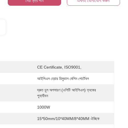
এখনই যোগাযোগ করুন
সেরা মূল্য পান
CE Certificate, ISO9001,
আইপিএল হেয়ার রিমুভাল মেশিন পোর্টেবল
দ্রুত চুল অপসারণ (ওপিটি আইপিএল) ত্বকের 
পুনর্যৌবন
1000W
15*50mm/10*40MM/8*40MM ঐচ্ছিক