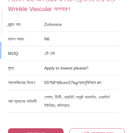
Wrinkle Vascular অপসারণ
ব্র্যান্ড নাম:
Zohonice
মডেল নম্বর:
N6
MOQ:
১টি সেট
মূল্য:
Apply to lowest please!!
প্যাকেজিংয়ের বিবরণ:
55*58*48cm/27kg/অ্যালুমিনিয়াম বক্স
পেপাল, টি/টি, ক্রেডিট পেমেন্ট অনলাইন, ওয়েস্টার্ন
অর্থ প্রদানের শর্তাবলী:
ইউনিয়ন, মানিগ্রাম,