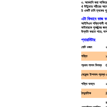
৩. আমদানি করা সাফিরের হা
4 উইন্ডোর শরীরের আলোক
5 একটি চাবি ত্বকের পুনর
এটা কিভাবে কাজ 
আইপিএল শক্তিশালী পা
ফাইবারকে পুনর্জন্মের জ
উন্নতি করতে পারে, 
প্যারামিটার
:
মোট ওজন
২
শক্তি
১
প্রথম পালস বিলম্ব
সেকেন্ড ইম্পলস প্রস্থ
৩
শক্তি ঘনত্ব
২
বৈদ্যুতিক
৪