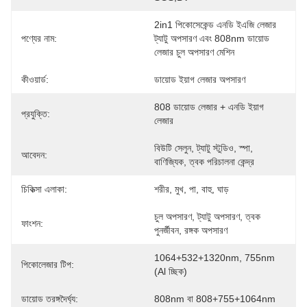
2in1 পিকোসেকেন্ড এনডি ইএজি লেজার 
পণ্যের নাম:
ট্যাটু অপসারণ এবং 808nm ডায়োড 
লেজার চুল অপসারণ মেশিন
কীওয়ার্ড:
ডায়োড ইয়াগ লেজার অপসারণ
808 ডায়োড লেজার + এনডি ইয়াগ 
প্রযুক্তি:
লেজার
বিউটি সেলুন, ট্যাটু স্টুডিও, স্পা, 
আবেদন:
বাণিজ্যিক, ত্বক পরিচালনা কেন্দ্র
চিকিত্সা এলাকা:
শরীর, মুখ, পা, বাহু, ঘাড়
চুল অপসারণ, ট্যাটু অপসারণ, ত্বক 
ফাংশন:
পুনর্জীবন, রঙ্গক অপসারণ
1064+532+1320nm, 755nm 
পিকোলেজার টিপ:
(al চ্ছিক)
ডায়োড তরঙ্গদৈর্ঘ্য:
808nm বা 808+755+1064nm