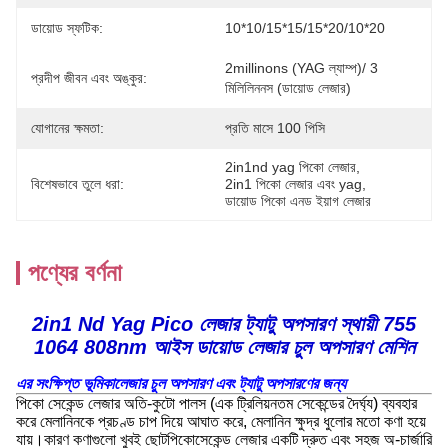
ডায়োড স্ফটিক:
10*10/15*15/15*20/10*20
2millinons (YAG ল্যাম্প)/ 3 
প্রদীপ জীবন এবং অঙ্কুর:
মিলিলিননস (ডায়োড লেজার)
যোগানের ক্ষমতা:
প্রতি মাসে 100 পিসি
2in1nd yag পিকো লেজার
, 
বিশেষভাবে তুলে ধরা:
2in1 পিকো লেজার এবং yag
, 
ডায়োড পিকো এনড ইয়াগ লেজার
পণ্যের বর্ণনা
2in1 Nd Yag Pico লেজার ট্যাটু অপসারণ স্থায়ী 755
1064 808nm আইস ডায়োড লেজার চুল অপসারণ মেশিন
এর সংক্ষিপ্ত ভূমিকা
লেজার চুল অপসারণ এবং ট্যাটু অপসারণের জন্য
পিকো সেকেন্ড লেজার অতি-কুটো পালস (এক ট্রিলিয়নতম সেকেন্ডের দৈর্ঘ্য) ব্যবহার
করে মেলানিনকে প্রচণ্ড চাপ দিয়ে আঘাত করে, মেলানিন ক্ষুদ্র ধুলোর মতো কণা হয়ে
যায়।কারণ কণাগুলো খুবই ছোটপিকোসেকেন্ড লেজার একটি দ্রুত এবং সহজ অ-চার্জারি