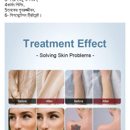
4কার্বন পিলিং,
5ত্বকের পুনরুজ্জীবন,
6- পিগমেন্টেশন ট্রিটমেন্ট।