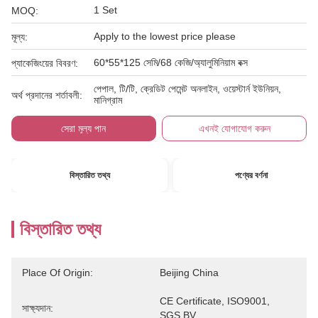
1 Set
MOQ:
Apply to the lowest price please
মূল্য:
60*55*125 সেমি/68 কেজি/অ্যালুমিনিয়াম বক্স
প্যাকেজিংয়ের বিবরণ:
পেপাল, টি/টি, ক্রেডিট পেমেন্ট অনলাইন, ওয়েস্টার্ন ইউনিয়ন,
অর্থ প্রদানের শর্তাবলী:
মানিগ্রাম
সেরা মূল্য পান
এখনই যোগাযোগ করুন
বিস্তারিত তথ্য
পণ্যের বর্ণনা
বিস্তারিত তথ্য
Place Of Origin:
Beijing China
CE Certificate, ISO9001, 
সাক্ষ্যদান:
SGS,BV