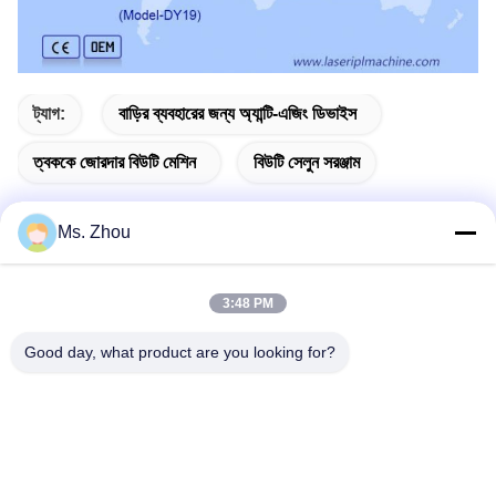
ট্যাগ:
বাড়ির ব্যবহারের জন্য অ্যান্টি-এজিং ডিভাইস
ত্বককে জোরদার বিউটি মেশিন
বিউটি সেলুন সরঞ্জাম
Ms. Zhou
দ্রুত যোগাযোগ
3:48 PM
ঠিকানা
Good day, what product are you looking for?
The resource you are looking for has been removed, had its
name changed, or is temporarily unavailable.
টেলিফোন
86-10-60296356