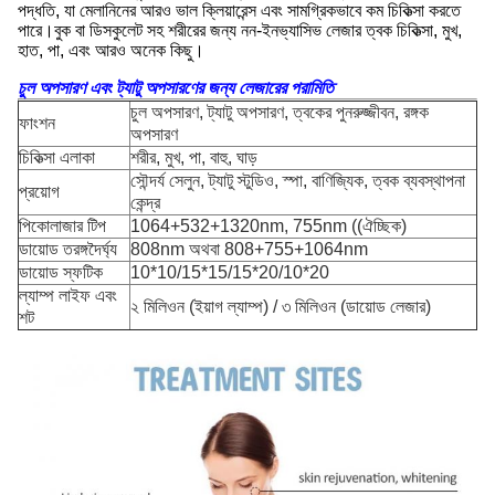
পদ্ধতি, যা মেলানিনের আরও ভাল ক্লিয়ারেন্স এবং সামগ্রিকভাবে কম চিকিত্সা করতে
পারে।বুক বা ডিসকুলেট সহ শরীরের জন্য নন-ইনভ্যাসিভ লেজার ত্বক চিকিত্সা, মুখ,
হাত, পা, এবং আরও অনেক কিছু।
চুল অপসারণ এবং ট্যাটু অপসারণের জন্য লেজারের পরামিতি
চুল অপসারণ, ট্যাটু অপসারণ, ত্বকের পুনরুজ্জীবন, রঙ্গক
ফাংশন
অপসারণ
চিকিত্সা এলাকা
শরীর, মুখ, পা, বাহু, ঘাড়
সৌন্দর্য সেলুন, ট্যাটু স্টুডিও, স্পা, বাণিজ্যিক, ত্বক ব্যবস্থাপনা
প্রয়োগ
কেন্দ্র
পিকোলাজার টিপ
1064+532+1320nm, 755nm ((ঐচ্ছিক)
ডায়োড তরঙ্গদৈর্ঘ্য
808nm অথবা 808+755+1064nm
ডায়োড স্ফটিক
10*10/15*15/15*20/10*20
ল্যাম্প লাইফ এবং
২ মিলিওন (ইয়াগ ল্যাম্প) / ৩ মিলিওন (ডায়োড লেজার)
শট