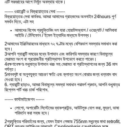
এটি সরবরাহের আগে নিখুঁত অবস্থায় থাকে।
------ ওয়ারেন্টি ও বিক্রয়োত্তর সেবা ------
বিক্রয়োত্তর সেবা কার্যকর. আমরা আমাদের গ্রাহকদের অনলাইন 24hours পূর্ণ
সমর্থন দিতে, এটা সহ
আমাদের বিশেষ প্রযুক্তিবিদ দল যারা হোয়াটসঅ্যাপ / ওয়েচ্যাট / আলিবাবা
আইডি / টেলিফোন / ইমেল ইত্যাদির মাধ্যমে উপলব্ধ।
2আমাদের ইঞ্জিনিয়ারদের মাধ্যমে ৭২ ঘণ্টার মধ্যে বেশিরভাগ সমস্যার সমাধান করা
হবে।
3আপনি গ্যারান্টি সময়ের মধ্যে উপাদান এবং কারিগরি সমস্যার কারণে বিনামূল্যে
মেরামত অংশ বা প্রয়োজনীয় প্রতিস্থাপন উপভোগ করতে পারেন।
4রক্ষণাবেক্ষণঃ শুধুমাত্র উপাদান খরচ সহ মেরামত বা প্রতিস্থাপনের জন্য 36 মাস
পর্যন্ত।
5মানবসৃষ্ট বা অনুপযুক্ত আচরণ ক্ষতি এবং ক্লান্ত অংশ বোঝার জন্য ধন্যবাদ বাদ
দেওয়া হবে।
6. গ্যারান্টি ছাড়াও, আমরা বিনামূল্যে সমস্যা সমাধান পরামর্শ প্রদান, আপনি শুধুমাত্র
রিপ্লেস পার্ট খরচ চার্জ পরিশোধ.
------ কাস্টমাইজেশন ------
লোগো, অপারেটিং সিস্টেমের ব্যাকগ্রাউন্ড, আউটলুক যোগ করা, মুদ্রণ, ভাষা
পরিবর্তন করা সহজ হবে।
2প্রযুক্তির পরিবর্তনের জন্য, যেমন ইয়াগ লেজার 755nm মধুচক্র মাথা retrofit,
OPT ফাংশন আইপিএল আপডেট, Cryolipolysis cavitation সঙ্গে