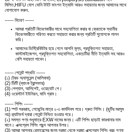
মিলিত,HIFU যোগ যোনি টাইট ফাংশন ইত্যাদি আরও সহায়তার জন্য আমাদের সাথে
যোগাযোগ করুন.
------ বিতরণ ------
আমরা প্রতিটি বিতরণকারীর সাথে সহযোগিতা করার বা ক্রেতাকে স্থানীয়
বিতরণকারীতে পরিণত করতে সহায়তা করার জন্য প্রতিটি সুযোগকে লালন
করি।
আমাদের ডিস্ট্রিবিউটর হয়ে গেলে আপনি মূল্য, প্রযুক্তিগত সহায়তা,
কাস্টমাইজেশন, প্রযুক্তিগত সহযোগিতা, একচেটিয়া নীতি ইত্যাদি সহ আরও
বেশি সহায়তা পাবেন।
------ পেমেন্ট পদ্ধতি ------
(১) ট্রেড অ্যাসুরেন্স (আলিবাবা)
(2) টি/টি (ব্যাংক ট্রান্সফার)
(3) পেপ্যাল, আলিপেই, ওয়েচ্যাট পে।
(4) ওয়েস্টার্ন ইউনিয়ন, মানি গ্রাম।
------ শিপিং ------
(1) স্পট সরবরাহ, পেমেন্টের মাত্র ২-৩ কার্যদিবস পরে। দ্রুত শিপিং। (ছুটির মরসুম
নয়) প্ল্যাটফর্ম দ্বারা পেমেন্ট নিশ্চিত হওয়ার পরে।
(২) সমস্ত পণ্য শুধুমাত্র EXW দামের জন্য। এটি শিপিং ছাড়াই কারখানার দাম
মানে। এক্সপ্রেস শিপিং পছন্দ আপনার উপর।
(3) আমরা আপনার রেফারেন্সের জন্য দরজা থেকে দরজা এক্সপ্রেস শিপিং খরচ গণনা