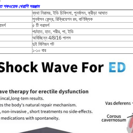
ট
ন্ত শকওয়েভ থেরাপি সরঞ্জাম
ব্যথা নিরাময়, ইডি চিকিৎসা, পুনর্বাসন, ক্রীড়া আঘাত
পুনর্বাসন কেন্দ্র, রিক্রিয়েশন রব, বাণিজ্যিক
মর্শ
৫ টি পরামর্শ
পা/হাত, হাত, শরীর, পা, ইডি
অবিচ্ছিন্ন 4/8/16 পালস
দুই মিলিয়ন শট
১-১০ বার