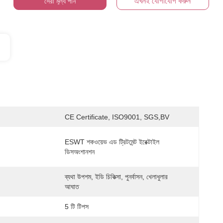
এখনই যোগাযোগ করুন
সেরা মূল্য পান
CE Certificate, ISO9001, SGS,BV
ESWT শকওয়েভ এড ট্রিটমেন্ট ইরেক্টাইল 
ডিসঅংশানশন
ব্যথা উপশম, ইডি চিকিত্সা, পুনর্বাসন, খেলাধুলার 
আঘাত
5 টি টিপস