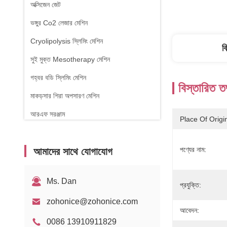
অক্সিজেন জেট
ভঙ্গুর Co2 লেজার মেশিন
Cryolipolysis স্লিমিং মেশিন
ব
সুই মুক্ত Mesotherapy মেশিন
গহ্বর বডি স্লিমিং মেশিন
বিস্তারিত ত
মাকড়সার শিরা অপসারণ মেশিন
আরএফ সরঞ্জাম
Place Of Origi
ফিজিওথেরাপি যন্ত্র
পণ্যের নাম:
আমাদের সাথে যোগাযোগ
১৪৭০ এনএম ডায়োড লেজার
Ms. Dan
প্রযুক্তি:
zohonice@zohonice.com
আবেদন:
0086 13910911829