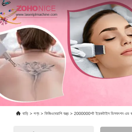
বাড়ি
>
পণ্য
>
ফিজিওথেরাপি যন্ত্র
>
2000000শট ইরেকটাইল ডিসফংশন এড বায়ু 