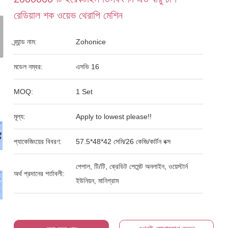
রেডিয়াল শক ওয়েভ থেরাপি মেশিন
ব্র্যান্ড নাম:
Zohonice
মডেল নম্বর:
এসভি 16
MOQ:
1 Set
মূল্য:
Apply to lowest please!!
প্যাকেজিংয়ের বিবরণ:
57.5*48*42 সেমি/26 কেজি/কার্টন বক্স
পেপাল, টি/টি, ক্রেডিট পেমেন্ট অনলাইন, ওয়েস্টার্ন
অর্থ প্রদানের শর্তাবলী:
ইউনিয়ন, মানিগ্রাম