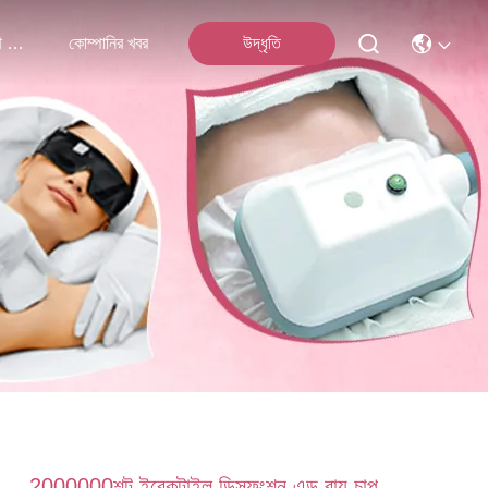
আমাদের সাথে যোগাযোগ
কোম্পানির খবর
উদ্ধৃতি
2000000শট ইরেকটাইল ডিসফংশন এড বায়ু চাপ