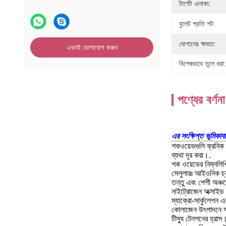
টার্গেট এলাকা:
বুলেট প্রতি শট:
যোগানের ক্ষমতা:
এখনই যোগাযোগ করুন
বিশেষভাবে তুলে ধরা:
পণ্যের বর্ণনা
এর সংক্ষিপ্ত ভূমিকা
ব
শকওয়েভগুলি ক্রনিক 
ব্যথা দূর করা।.
শক ওয়েভের নিম্নলিখ
সেলুলারঃ আইওনিক চ্যা
তন্তু এবং পেশী অঞ্চল
নাইট্রোজেন অক্সাইড সি
ম্যাক্রো-সার্কুলেশন 
কোলাজেন উৎপাদনে স
টিস্যু টেনশনের হ্রাস