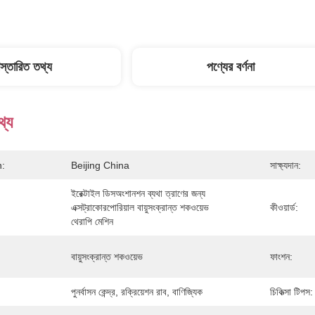
িস্তারিত তথ্য
পণ্যের বর্ণনা
থ্য
n:
Beijing China
সাক্ষ্যদান:
ইরেক্টাইল ডিসঅংশানশন ব্যথা ত্রাণের জন্য 
এক্সট্রাকোরপোরিয়াল বায়ুসংক্রান্ত শকওয়েভ 
কীওয়ার্ড:
থেরাপি মেশিন
বায়ুসংক্রান্ত শকওয়েভ
ফাংশন:
পুনর্বাসন কেন্দ্র, রক্রিয়েশন রাব, বাণিজ্যিক
চিকিত্সা টিপস: