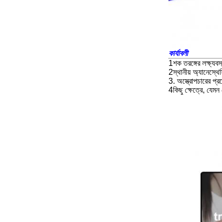
কার্যাবলী
1শক তরঙ্গের লক্ষ্যবস
2স্থানীয় অ্যানেস্থেস
3. অস্ত্রোপচারের প্র
4কিছু ক্ষেত্রে, যেম