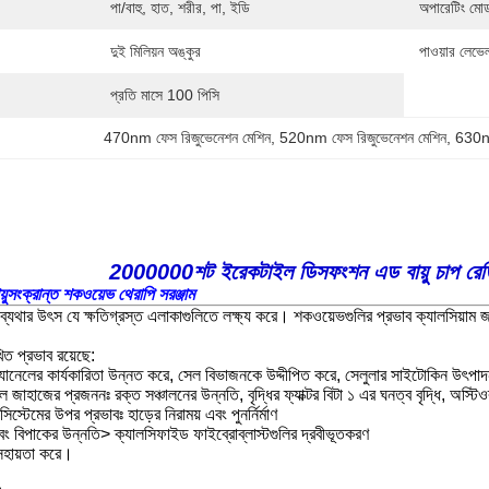
পা/বাহু, হাত, শরীর, পা, ইডি
অপারেটিং মো
দুই মিলিয়ন অঙ্কুর
পাওয়ার লেভে
প্রতি মাসে 100 পিসি
470nm ফেস রিজুভেনেশন মেশিন
, 
520nm ফেস রিজুভেনেশন মেশিন
, 
630nm
2000000শট ইরেকটাইল ডিসফংশন এড বায়ু চাপ রেডিয
ায়ুসংক্রান্ত শকওয়েভ থেরাপি সরঞ্জাম
ব্যথার উৎস যে ক্ষতিগ্রস্ত এলাকাগুলিতে লক্ষ্য করে। শকওয়েভগুলির প্রভাব ক্যালসিয়াম 
িত প্রভাব রয়েছে:
নেলের কার্যকারিতা উন্নত করে, সেল বিভাজনকে উদ্দীপিত করে, সেলুলার সাইটোকিন উৎপাদনকে উদ
ে জাহাজের প্রজননঃ রক্ত সঞ্চালনের উন্নতি, বৃদ্ধির ফ্যাক্টর বিটা ১ এর ঘনত্ব বৃদ্ধি, অস্
স্টেমের উপর প্রভাবঃ হাড়ের নিরাময় এবং পুনর্নির্মাণ
এবং বিপাকের উন্নতি> ক্যালসিফাইড ফাইব্রোব্লাস্টগুলির দ্রবীভূতকরণ
হায়তা করে।
।