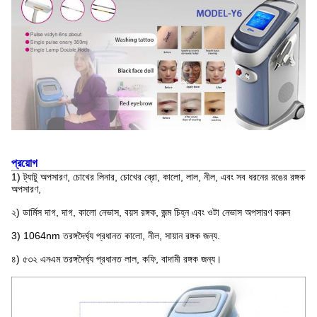
প্রয়োগ
1) ট্যাটু অপসারণ, চোখের লিনার, চোখের ব্রো, কালো, লাল, নীল, এবং সব ধরনের রঙের রঙ্গক
অপসারণ,
২) ডার্মিস দাগ, দাগ, কালো নেভাস, বয়স রঙ্গক, জন্ম চিহ্ন এবং ওটা নেভাস অপসারণ করুন
3) 1064nm তরঙ্গদৈর্ঘ্য প্রধানত কালো, নীল, সায়ান রঙ্গক জন্য.
৪) ৫৩২ এনএম তরঙ্গদৈর্ঘ্য প্রধানত লাল, কফি, বাদামী রঙ্গক জন্য।