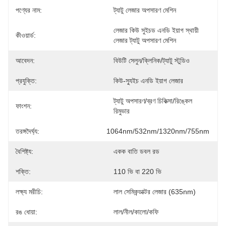
পণ্যের নাম:
ট্যাটু লেজার অপসারণ মেশিন
লেজার কিউ সুইচড এনডি ইয়াগ স্থায়ী 
কীওয়ার্ড:
লেজার ট্যাটু অপসারণ মেশিন
আবেদন:
বিউটি সেলুন/ক্লিনিক/ট্যাটু স্টুডিও
প্রযুক্তি:
কিউ-স্যুইচ এনডি ইয়াগ লেজার
ট্যাটু অপসারণ/ব্রণ চিকিত্সা/রিঙ্কেল 
ফাংশন:
রিমুভার
তরঙ্গদৈর্ঘ্য:
1064nm/532nm/1320nm/755nm
বৈশিষ্ট্য:
একক বাতি ডবল রড
শক্তি:
110 ভি বা 220 ভি
লক্ষ্য মরীচি:
লাল সেমিকন্ডাক্টর লেজার (635nm)
রঙ ধোয়া:
লাল/নীল/কালো/কফি