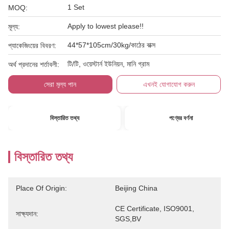
1 Set
MOQ:
Apply to lowest please!!
মূল্য:
44*57*105cm/30kg/কাঠের বাক্স
প্যাকেজিংয়ের বিবরণ:
টি/টি, ওয়েস্টার্ন ইউনিয়ন, মানি গ্রাম
অর্থ প্রদানের শর্তাবলী:
সেরা মূল্য পান
এখনই যোগাযোগ করুন
বিস্তারিত তথ্য
পণ্যের বর্ণনা
বিস্তারিত তথ্য
Place Of Origin:
Beijing China
CE Certificate, ISO9001, 
সাক্ষ্যদান:
SGS,BV