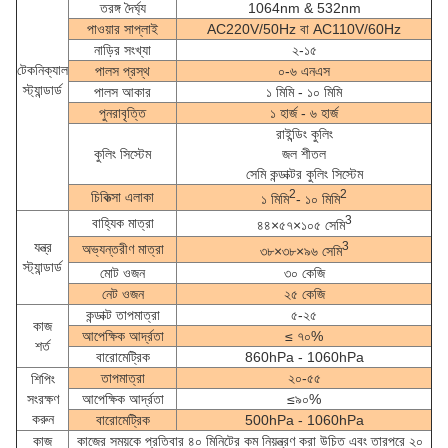
তরঙ্গ দৈর্ঘ্য
1064nm & 532nm
পাওয়ার সাপ্লাই
AC220V/50Hz বা AC110V/60Hz
নাড়ির সংখ্যা
২-১৫
টেকনিক্যাল
পালস প্রস্থ
০-৬ এনএস
স্ট্যান্ডার্ড
পালস আকার
১ মিমি - ১০ মিমি
পুনরাবৃত্তি
১ হার্জ - ৬ হার্জ
রাইন্ডিং কুলিং
কুলিং সিস্টেম
জল শীতল
সেমি কন্ডাক্টর কুলিং সিস্টেম
2
2
চিকিত্সা এলাকা
১ মিমি
- ১০ মিমি
3
বাহ্যিক মাত্রা
৪৪×৫৭×১০৫ সেমি
যন্ত্র
3
অভ্যন্তরীণ মাত্রা
৩৮×৩৮×৯৬ সেমি
স্ট্যান্ডার্ড
মোট ওজন
৩০ কেজি
নেট ওজন
২৫ কেজি
কন্ডাক্ট তাপমাত্রা
৫-২৫
কাজ
আপেক্ষিক আর্দ্রতা
≤ ৭০%
শর্ত
বারোমেট্রিক
860hPa - 1060hPa
তাপমাত্রা
২০-৫৫
শিপিং
সংরক্ষণ
আপেক্ষিক আর্দ্রতা
≤৯০%
করুন
বারোমেট্রিক
500hPa - 1060hPa
কাজ
কাজের সময়কে প্রতিবার ৪০ মিনিটের কম নিয়ন্ত্রণ করা উচিত এবং তারপরে ২০