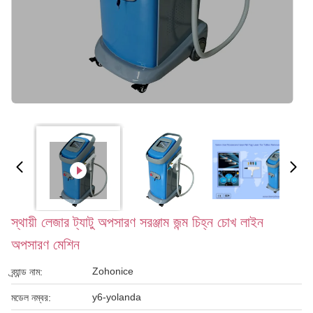
স্থায়ী লেজার ট্যাটু অপসারণ সরঞ্জাম জন্ম চিহ্ন চোখ লাইন
অপসারণ মেশিন
Zohonice
ব্র্যান্ড নাম:
y6-yolanda
মডেল নম্বর: