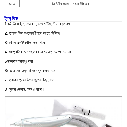
মোড
মিনিটের জন্য থামানো উচিত।
ট্যাবু ভিড়
1গর্ভবতী মহিলা, হৃদরোগ, ডায়াবেটিস, উচ্চ রক্তচাপ
2. হালকা ভিড় সংবেদনশীলতা করতে নিষিদ্ধ
3সেখানে একটি খোলা ক্ষত আছে।
4. সাম্প্রতিক জনসংখ্যার চকচকে এড়াতে পারবেন না
5স্তনপান নিষিদ্ধ করা
6১-৩ মাসের জন্য নার্সিং বন্ধ করতে হবে।
7. ত্বকের পৃষ্ঠের উপর জন্মের চিহ্ন, মল
8- চুলের নেভাস, ক্ষত থেরাপি।