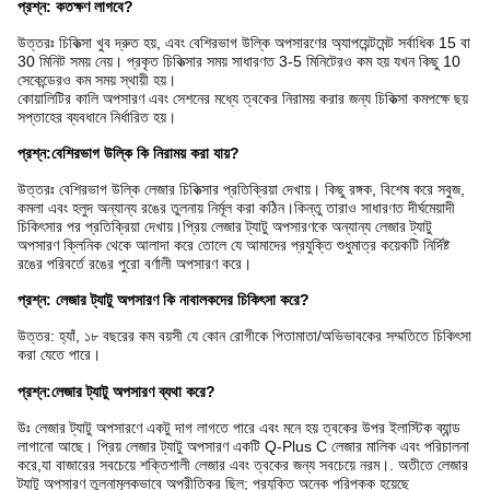
প্রশ্ন: কতক্ষণ লাগবে?
উত্তরঃ চিকিত্সা খুব দ্রুত হয়, এবং বেশিরভাগ উল্কি অপসারণের অ্যাপয়েন্টমেন্ট সর্বাধিক 15 বা
30 মিনিট সময় নেয়। প্রকৃত চিকিত্সার সময় সাধারণত 3-5 মিনিটেরও কম হয় যখন কিছু 10
সেকেন্ডেরও কম সময় স্থায়ী হয়।
কোয়ালিটির কালি অপসারণ এবং সেশনের মধ্যে ত্বকের নিরাময় করার জন্য চিকিত্সা কমপক্ষে ছয়
সপ্তাহের ব্যবধানে নির্ধারিত হয়।
প্রশ্ন:
বেশিরভাগ উল্কি কি নিরাময় করা যায়?
উত্তরঃ বেশিরভাগ উল্কি লেজার চিকিত্সার প্রতিক্রিয়া দেখায়। কিছু রঙ্গক, বিশেষ করে সবুজ,
কমলা এবং হলুদ অন্যান্য রঙের তুলনায় নির্মূল করা কঠিন।কিন্তু তারাও সাধারণত দীর্ঘমেয়াদী
চিকিৎসার পর প্রতিক্রিয়া দেখায়।প্রিয় লেজার ট্যাটু অপসারণকে অন্যান্য লেজার ট্যাটু
অপসারণ ক্লিনিক থেকে আলাদা করে তোলে যে আমাদের প্রযুক্তি শুধুমাত্র কয়েকটি নির্দিষ্ট
রঙের পরিবর্তে রঙের পুরো বর্ণালী অপসারণ করে।
প্রশ্ন: লেজার ট্যাটু অপসারণ কি নাবালকদের চিকিৎসা করে?
উত্তর: হ্যাঁ, ১৮ বছরের কম বয়সী যে কোন রোগীকে পিতামাতা/অভিভাবকের সম্মতিতে চিকিৎসা
করা যেতে পারে।
প্রশ্ন:
লেজার ট্যাটু অপসারণ ব্যথা করে?
উঃ লেজার ট্যাটু অপসারণে একটু দাগ লাগতে পারে এবং মনে হয় ত্বকের উপর ইলাস্টিক ব্যান্ড
লাগানো আছে। প্রিয় লেজার ট্যাটু অপসারণ একটি Q-Plus C লেজার মালিক এবং পরিচালনা
করে,যা বাজারের সবচেয়ে শক্তিশালী লেজার এবং ত্বকের জন্য সবচেয়ে নরম।. অতীতে লেজার
ট্যাটু অপসারণ তুলনামূলকভাবে অপ্রীতিকর ছিল; প্রযুক্তি অনেক পরিপক্ক হয়েছে