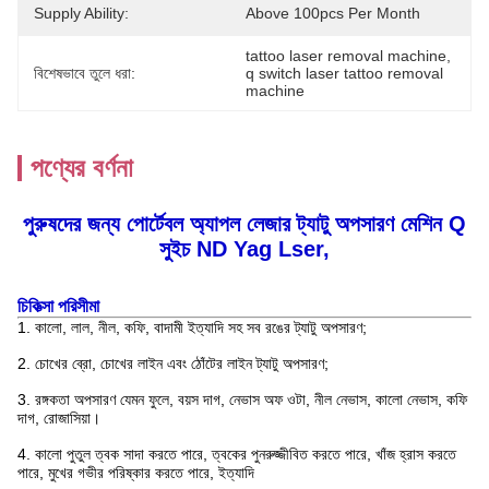
Supply Ability:
Above 100pcs Per Month
tattoo laser removal machine
, 
বিশেষভাবে তুলে ধরা:
q switch laser tattoo removal 
machine
পণ্যের বর্ণনা
পুরুষদের জন্য পোর্টেবল অ্যাপল লেজার ট্যাটু অপসারণ মেশিন Q
সুইচ ND Yag Lser,
চিকিত্সা পরিসীমা
1. কালো, লাল, নীল, কফি, বাদামী ইত্যাদি সহ সব রঙের ট্যাটু অপসারণ;
2. চোখের ব্রো, চোখের লাইন এবং ঠোঁটের লাইন ট্যাটু অপসারণ;
3. রঙ্গকতা অপসারণ যেমন ফুলে, বয়স দাগ, নেভাস অফ ওটা, নীল নেভাস, কালো নেভাস, কফি
দাগ, রোজাসিয়া।
4. কালো পুতুল ত্বক সাদা করতে পারে, ত্বকের পুনরুজ্জীবিত করতে পারে, খাঁজ হ্রাস করতে
পারে, মুখের গভীর পরিষ্কার করতে পারে, ইত্যাদি