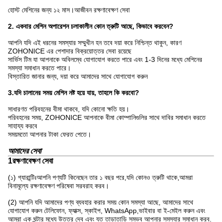
হোস্ট মেশিনের জন্য ১২ মাস।
আজীবন রক্ষণাবেক্ষণ সেবা
2. একবার মেশিন অপারেশন চলাকালীন কোন ত্রুটি আছে, কিভাবে করবেন?
আপনি যদি এই ধরনের সমস্যার সম্মুখীন হন তবে দয়া করে নিশ্চিন্ত থাকুন, কারণ
ZOHONICE এর পেশাদার বিক্রয়োত্তর সেবা রয়েছে
সার্ভিস টিম যা আপনাকে অবিলম্বে যোগাযোগ করতে পারে এবং 1-3 দিনের মধ্যে মেশিনের
সমস্যা সমাধান করতে পারে।
বিস্তারিত জানার জন্য, দয়া করে আমাদের সাথে যোগাযোগ করুন
3.যদি চালানের সময় মেশিন নষ্ট হয়ে যায়, তাহলে কি করবো?
সাধারণত পরিবহনের বীমা থাকবে, যদি কোনো ক্ষতি হয়।
পরিবহনের সময়, ZOHONICE আপনাকে বীমা কোম্পানিগুলির সাথে দাবির সমাধান করতে
সাহায্য করবে
সময়মতো আপনার টাকা ফেরত পেতে।
আমাদের সেবা
1রক্ষণাবেক্ষণ সেবা
(১) গ্যারান্টিঃআপনি পণ্যটি কিনেছেন তার ১ বছর পরে,যদি কোনও ত্রুটি থাকে,আমরা
বিনামূল্যে রক্ষণাবেক্ষণ পরিষেবা সরবরাহ করব।
(2) আপনি যদি আমাদের পণ্য ব্যবহার করার সময় কোন সমস্যা আছে, আমাদের সাথে
যোগাযোগ করুন টেলিফোন, ফ্যাক্স, স্কাইপ, WhatsApp,ভাইবার বা ই-মেইল করুন এবং
আমরা এক ঘন্টার মধ্যে উত্তর দেব এবং যত তাড়াতাড়ি সম্ভব আপনার সমস্যার সমাধান করব.