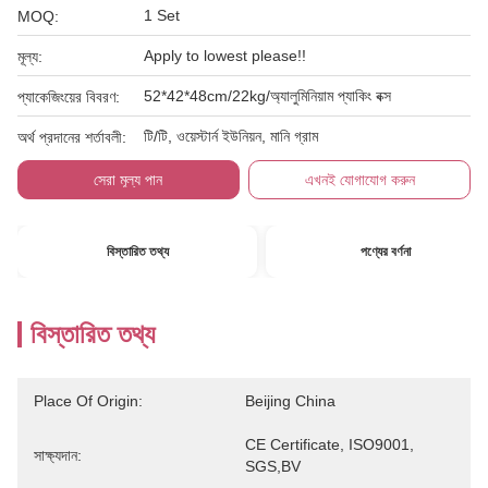
1 Set
MOQ:
Apply to lowest please!!
মূল্য:
52*42*48cm/22kg/অ্যালুমিনিয়াম প্যাকিং বক্স
প্যাকেজিংয়ের বিবরণ:
টি/টি, ওয়েস্টার্ন ইউনিয়ন, মানি গ্রাম
অর্থ প্রদানের শর্তাবলী:
সেরা মূল্য পান
এখনই যোগাযোগ করুন
বিস্তারিত তথ্য
পণ্যের বর্ণনা
বিস্তারিত তথ্য
Place Of Origin:
Beijing China
CE Certificate, ISO9001, 
সাক্ষ্যদান:
SGS,BV