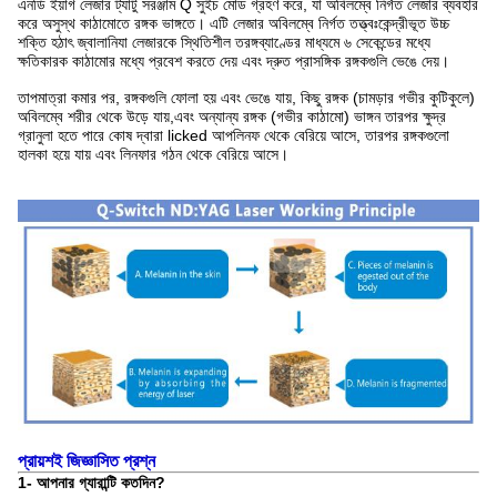
এনডি ইয়াগ লেজার ট্যাটু সরঞ্জাম Q সুইচ মোড গ্রহণ করে, যা অবিলম্বে নির্গত লেজার ব্যবহার
করে অসুস্থ কাঠামোতে রঙ্গক ভাঙ্গতে। এটি লেজার অবিলম্বে নির্গত তত্ত্বঃকেন্দ্রীভূত উচ্চ
শক্তি হঠাৎ জ্বালানিযা লেজারকে স্থিতিশীল তরঙ্গব্যাণ্ডের মাধ্যমে ৬ সেকেন্ডের মধ্যে
ক্ষতিকারক কাঠামোর মধ্যে প্রবেশ করতে দেয় এবং দ্রুত প্রাসঙ্গিক রঙ্গকগুলি ভেঙে দেয়।
তাপমাত্রা কমার পর, রঙ্গকগুলি ফোলা হয় এবং ভেঙে যায়, কিছু রঙ্গক (চামড়ার গভীর কুটিকুলে)
অবিলম্বে শরীর থেকে উড়ে যায়,এবং অন্যান্য রঙ্গক (গভীর কাঠামো) ভাঙ্গন তারপর ক্ষুদ্র
গ্রানুলা হতে পারে কোষ দ্বারা licked আপলিনফ থেকে বেরিয়ে আসে, তারপর রঙ্গকগুলো
হালকা হয়ে যায় এবং লিনফার গঠন থেকে বেরিয়ে আসে।
প্রায়শই জিজ্ঞাসিত প্রশ্ন
1- আপনার গ্যারান্টি কতদিন?