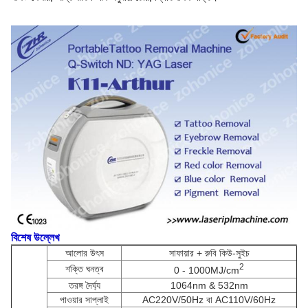
বিশেষ উল্লেখ
আলোর উৎস
সাফায়ার + রুবি কিউ-সুইচ
2
শক্তি ঘনত্ব
0 - 1000MJ/cm
তরঙ্গ দৈর্ঘ্য
1064nm & 532nm
পাওয়ার সাপ্লাই
AC220V/50Hz বা AC110V/60Hz