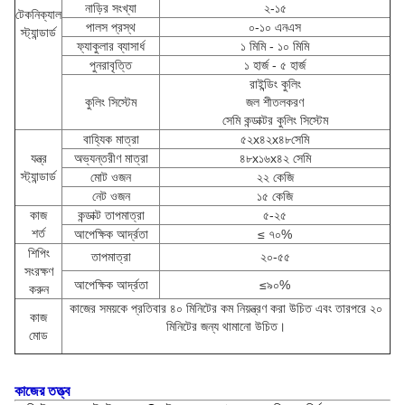
নাড়ির সংখ্যা
২-১৫
টেকনিক্যাল
পালস প্রস্থ
০-১০ এনএস
স্ট্যান্ডার্ড
ফ্যাকুলার ব্যাসার্ধ
১ মিমি - ১০ মিমি
পুনরাবৃত্তি
১ হার্জ - ৫ হার্জ
রাইন্ডিং কুলিং
কুলিং সিস্টেম
জল শীতলকরণ
সেমি কন্ডাক্টর কুলিং সিস্টেম
বাহ্যিক মাত্রা
৫২x৪২x৪৮
সেমি
যন্ত্র
অভ্যন্তরীণ মাত্রা
৪৮x১৬x৪২ সেমি
স্ট্যান্ডার্ড
মোট ওজন
২২ কেজি
নেট ওজন
১৫ কেজি
কাজ
কন্ডাক্ট তাপমাত্রা
৫-২৫
শর্ত
আপেক্ষিক আর্দ্রতা
≤ ৭০%
শিপিং
তাপমাত্রা
২০-৫৫
সংরক্ষণ
আপেক্ষিক আর্দ্রতা
≤৯০%
করুন
কাজের সময়কে প্রতিবার ৪০ মিনিটের কম নিয়ন্ত্রণ করা উচিত এবং তারপরে ২০
কাজ
মিনিটের জন্য থামানো উচিত।
মোড
কাজের তত্ত্ব