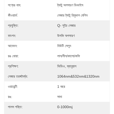
পণ্যের নাম:
ট্যাটু অপসারণ ডিভাইস
কীওয়ার্ড:
লেজার ট্যাটু রিমুভাল মেশিন
প্রযুক্তি:
Q- সুইচ লেজার
ফাংশন:
উলকি অপসারণ
আবেদন:
বিউটি সেলুন
রঙ ধোয়া:
লাল/নীল/কালো/কফি
প্রশিক্ষণ:
ভিডিও, ম্যানুয়াল
লেজার তরঙ্গদৈর্ঘ্য:
1064nm&532nm&1320nm
ওয়ারেন্টি:
1 বছর
রঙ:
সাদা
পালস শক্তি:
0-1000mj