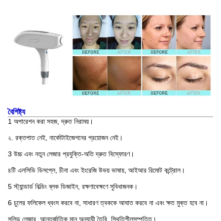
বৈশিষ্ট্য
1 অপারেশন করা সহজ, দ্রুত নিরাময়।
২. রক্তপাত নেই, নার্কোটাইজেশনের প্রয়োজন নেই।
3 উচ্চ এবং নতুন লেজার প্রযুক্তি-অতি দ্রুত বিস্ফোরণ।
৪টি এলসিডি ডিসপ্লে, চীনা এবং ইংরেজি উভয় ভাষায়, আইআর রিমোট কন্ট্রোল।
5 স্ট্যান্ডার্ড বিল্ডিং ব্লক ডিজাইন, রক্ষণাবেক্ষণে সুবিধাজনক।
6 চুলের ফলিকেল ধ্বংস করবে না, সাধারণ ত্বককে আঘাত করবে না এবং ক্ষত মুক্ত হবে না।
সলিড লেজার, আন্তর্জাতিক মান অনুযায়ী তৈরি, স্থিতিশীল
সম্পত্তি।