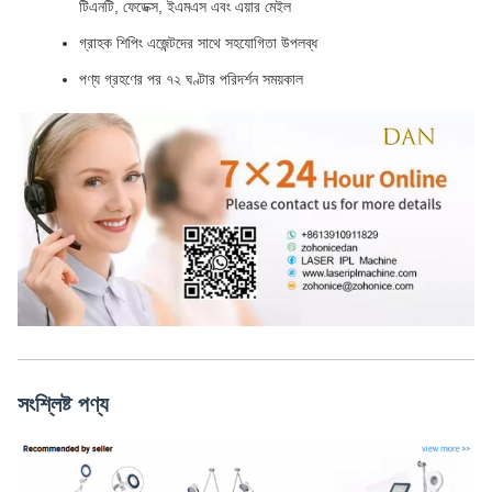
টিএনটি, ফেডেক্স, ইএমএস এবং এয়ার মেইল
গ্রাহক শিপিং এজেন্টদের সাথে সহযোগিতা উপলব্ধ
পণ্য গ্রহণের পর ৭২ ঘণ্টার পরিদর্শন সময়কাল
সংশ্লিষ্ট পণ্য