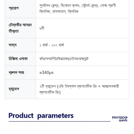
পুনর্বাসন কেন্দ্র, বিনোদন ক্লাব, সৌন্দর্য কেন্দ্র, পোষা প্রাণী
প্রয়োগ
ক্লিনিক, হাসপাতাল, ক্লিনিক
চৌম্বকীয় আনয়ন
৬টি
তীব্রতা
ঘনত্ব
১ হার্জ - ১০০ হার্জ
চিকিত্সা এলাকা
কাঁধ/গলা/পিঠ/উচ্চা/জড়/টেনডন/জয়েন্ট
ধ্রুবক সময়
≥340μs
২টি হ্যান্ডেল (৩ডি ইমপ্লাস ম্যাগনেটিক রিং + আচ্ছাদনকারী
হ্যান্ডেল
ম্যাগনেটিক রিং)