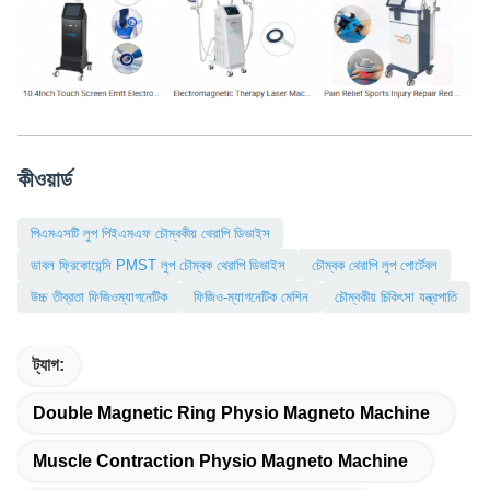
কীওয়ার্ড
পিএমএসটি লুপ পিইএমএফ চৌম্বকীয় থেরাপি ডিভাইস
ডাবল ফ্রিকোয়েন্সি PMST লুপ চৌম্বক থেরাপি ডিভাইস
চৌম্বক থেরাপি লুপ পোর্টেবল
উচ্চ তীব্রতা ফিজিওম্যাগনেটিক
ফিজিও-ম্যাগনেটিক মেশিন
চৌম্বকীয় চিকিৎসা যন্ত্রপাতি
ট্যাগ:
Double Magnetic Ring Physio Magneto Machine
Muscle Contraction Physio Magneto Machine