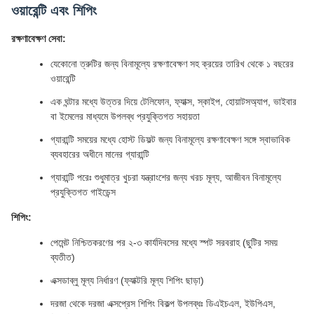
ওয়ারেন্টি এবং শিপিং
রক্ষণাবেক্ষণ সেবা:
যেকোনো ত্রুটির জন্য বিনামূল্যে রক্ষণাবেক্ষণ সহ ক্রয়ের তারিখ থেকে ১ বছরের
ওয়ারেন্টি
এক ঘন্টার মধ্যে উত্তর দিয়ে টেলিফোন, ফ্যাক্স, স্কাইপ, হোয়াটসঅ্যাপ, ভাইবার
বা ইমেলের মাধ্যমে উপলব্ধ প্রযুক্তিগত সহায়তা
গ্যারান্টি সময়ের মধ্যে হোস্ট ডিফল্ট জন্য বিনামূল্যে রক্ষণাবেক্ষণ সঙ্গে স্বাভাবিক
ব্যবহারের অধীনে মানের গ্যারান্টি
গ্যারান্টি পরেঃ শুধুমাত্র খুচরা যন্ত্রাংশের জন্য খরচ মূল্য, আজীবন বিনামূল্যে
প্রযুক্তিগত গাইডেন্স
শিপিং:
পেমেন্ট নিশ্চিতকরণের পর ২-৩ কার্যদিবসের মধ্যে স্পট সরবরাহ (ছুটির সময়
ব্যতীত)
এক্সডাব্লু মূল্য নির্ধারণ (ফ্যাক্টরি মূল্য শিপিং ছাড়া)
দরজা থেকে দরজা এক্সপ্রেস শিপিং বিকল্প উপলব্ধঃ ডিএইচএল, ইউপিএস,