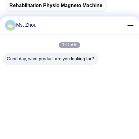
Rehabilitation Physio Magneto Machine
Ms. Zhou
দ্রুত যোগাযোগ
7:11 AM
ঠিকানা
Good day, what product are you looking for?
The resource you are looking for has been removed, had its
name changed, or is temporarily unavailable.
টেলিফোন
86-10-60296356
ই-মেইল
zohonice@zohonice.com