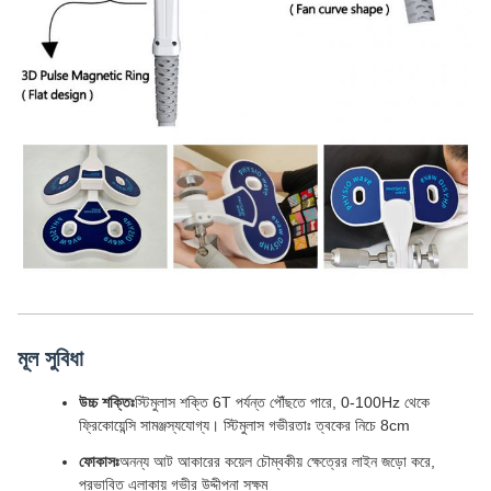
মূল সুবিধা
উচ্চ শক্তিঃ
স্টিমুলাস শক্তি 6T পর্যন্ত পৌঁছতে পারে, 0-100Hz থেকে
ফ্রিকোয়েন্সি সামঞ্জস্যযোগ্য। স্টিমুলাস গভীরতাঃ ত্বকের নিচে 8cm
ফোকাসঃ
অনন্য আট আকারের কয়েল চৌম্বকীয় ক্ষেত্রের লাইন জড়ো করে,
প্রভাবিত এলাকায় গভীর উদ্দীপনা সক্ষম