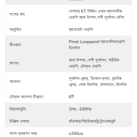
পেশাদার 6T ফিজিও ওয়েভ ম্যাগনেটিক 
পণ্যের নাম:
থেরাপি ব্যথা উপশম পেশী পুনর্বাসন মেশিন
প্রযুক্তি:
ম্যাগনেটো থেরাপি
Pmst Looppemf ম্যাগনেটিকথেরাপি 
কীওয়ার্ড:
ডিভাইস
ব্যথা উপশম, পেশী পুনর্বাসন, শারীরিক 
ফাংশন:
থেরাপি, চৌম্বক থেরাপি
পুনর্বাসন কেন্দ্র, বিনোদন ক্লাব, নান্দনিক 
আবেদন:
কেন্দ্র, পোষা ক্লিনিক, হাসপাতাল, ক্লিনিক
চৌম্বক আবেশন তীব্রতা:
6টি
ফ্রিকোয়েন্সি:
1Hz -100Hz
চিকিত্সা এলাকা:
কাঁধ/ঘাড়/পিঠ/উরু/হাটু/টেন্ডন/জয়েন্ট
পালস ক্রমাগত সময়:
≥340us