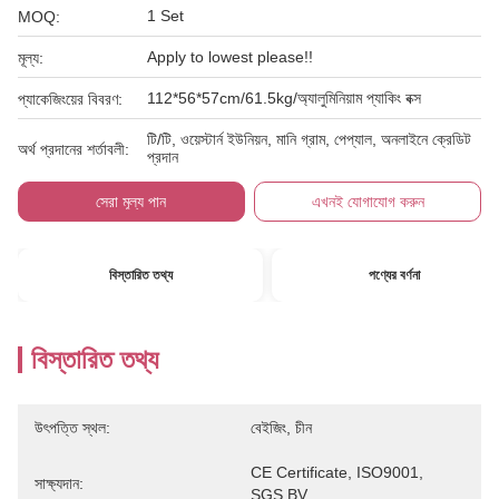
1 Set
MOQ:
Apply to lowest please!!
মূল্য:
112*56*57cm/61.5kg/অ্যালুমিনিয়াম প্যাকিং বক্স
প্যাকেজিংয়ের বিবরণ:
টি/টি, ওয়েস্টার্ন ইউনিয়ন, মানি গ্রাম, পেপ্যাল, অনলাইনে ক্রেডিট
অর্থ প্রদানের শর্তাবলী:
প্রদান
সেরা মূল্য পান
এখনই যোগাযোগ করুন
বিস্তারিত তথ্য
পণ্যের বর্ণনা
বিস্তারিত তথ্য
উৎপত্তি স্থল:
বেইজিং, চীন
CE Certificate, ISO9001, 
সাক্ষ্যদান:
SGS,BV