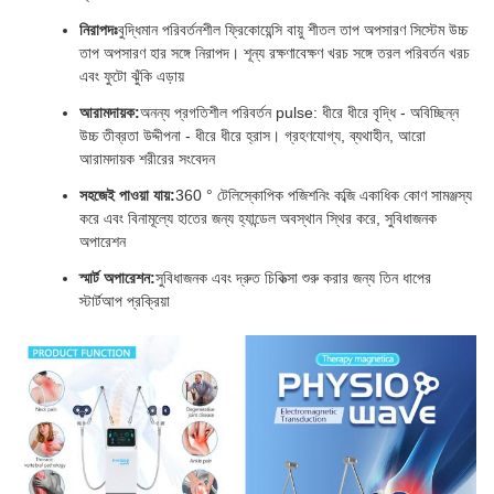
নিরাপদঃ
বুদ্ধিমান পরিবর্তনশীল ফ্রিকোয়েন্সি বায়ু শীতল তাপ অপসারণ সিস্টেম উচ্চ
তাপ অপসারণ হার সঙ্গে নিরাপদ। শূন্য রক্ষণাবেক্ষণ খরচ সঙ্গে তরল পরিবর্তন খরচ
এবং ফুটো ঝুঁকি এড়ায়
আরামদায়ক:
অনন্য প্রগতিশীল পরিবর্তন pulse: ধীরে ধীরে বৃদ্ধি - অবিচ্ছিন্ন
উচ্চ তীব্রতা উদ্দীপনা - ধীরে ধীরে হ্রাস। গ্রহণযোগ্য, ব্যথাহীন, আরো
আরামদায়ক শরীরের সংবেদন
সহজেই পাওয়া যায়:
360 ° টেলিস্কোপিক পজিশনিং কব্জি একাধিক কোণ সামঞ্জস্য
করে এবং বিনামূল্যে হাতের জন্য হ্যান্ডেল অবস্থান স্থির করে, সুবিধাজনক
অপারেশন
স্মার্ট অপারেশন:
সুবিধাজনক এবং দ্রুত চিকিত্সা শুরু করার জন্য তিন ধাপের
স্টার্টআপ প্রক্রিয়া