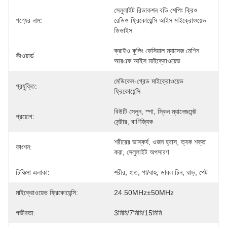
সেলুলাইট রিডাকশন বডি শেপিং ক্রিও 
পণ্যের নাম:
রেডিও ফ্রিকোয়েন্সি আইস মাইক্রোওয়েভ 
ডিভাইস
ক্রাইও কুলিং ফেসিয়াল ম্যাসেজ মেশিন 
কীওয়ার্ড:
আরএফ আইস মাইক্রোওয়েভ
মেডিকেল-গ্রেড মাইক্রোওয়েভ 
প্রযুক্তি:
ফ্রিকোয়েন্সি
বিউটি সেলুন, স্পা, স্কিন ম্যানেজমেন্ট 
প্রয়োগ:
সেন্টার, বাণিজ্যিক
শরীরের ভাস্কর্য, ওজন হ্রাস, ত্বক শক্ত 
ফাংশন:
করা, সেলুলাইট অপসারণ
চিকিত্সা এলাকা:
শরীর, হাত, পা/বাহু, ডাবল চিন, ঘাড়, পেট
মাইক্রোওয়েভ ফ্রিকোয়েন্সি:
24.50MHz±50MHz
গভীরতা:
3মিমি/7মিমি/15মিমি