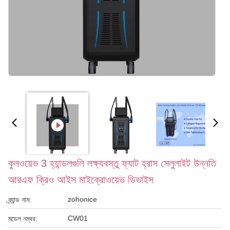
কুলওয়েভ 3 হ্যান্ডলগুলি লক্ষ্যবস্তু ফ্যাট হ্রাস সেলুলাইট উন্নতি
আরএফ ক্রিও আইস মাইক্রোওয়েভ ডিভাইস
zohonice
ব্র্যান্ড নাম:
CW01
মডেল নম্বর: