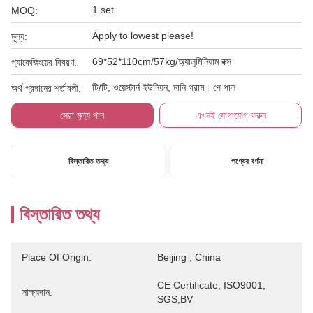
1 set
MOQ:
Apply to lowest please!
মূল্য:
69*52*110cm/57kg/অ্যালুমিনিয়াম বক্স
প্যাকেজিংয়ের বিবরণ:
টি/টি, ওয়েস্টার্ন ইউনিয়ন, মানি গ্রাম। পে পাল
অর্থ প্রদানের শর্তাবলী:
সেরা মূল্য পান
এখনই যোগাযোগ করুন
বিস্তারিত তথ্য
পণ্যের বর্ণনা
বিস্তারিত তথ্য
Place Of Origin:
Beijing , China
CE Certificate, ISO9001, 
সাক্ষ্যদান:
SGS,BV