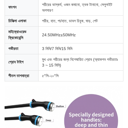
শরীরের ভাস্কর্য, ওজন কমানো, ত্বক টানানো, সেলুলাইট
ফাংশন
অপসারণ
চিকিত্সা এলাকা
শরীর, হাত, পা/হাত, ডাবল চিবুক, ঘাড়, পেট
মাইক্রোওয়েভ
24.50MHz±50MHz
ফ্রিকোয়েন্সি
গভীরতা
3 মিমি/7 মিমি/15 মিমি
মুখ এবং শরীরের জন্য বিশেষায়িত প্রোব (অ্যাকশন গভীরতাঃ
প্রোব টাইপ
3 ~ 15 মিমি)
শীতল তাপমাত্রা
৫°সি-২০°সি