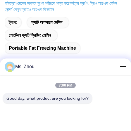
মাইক্রোওয়েভের মাধ্যমে মুখের শরীরকে শক্ত করে
কনট্যুর স্কল্পিং ক্রিও আরএফ মেশিন
সৌন্দর্য সেলুন ক্রাইও আরএফ ডিভাইস
ট্যাগ:
ফ্যাট অপসারণ মেশিন
পোর্টেবল ফ্যাট ফ্রিজিং মেশিন
Portable Fat Freezing Machine
Ms. Zhou
দ্রুত যোগাযোগ
7:00 PM
ঠিকানা
Good day, what product are you looking for?
The resource you are looking for has been removed, had its
name changed, or is temporarily unavailable.
টেলিফোন