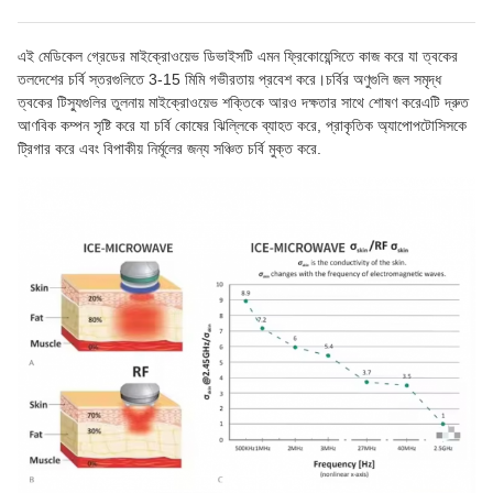
এই মেডিকেল গ্রেডের মাইক্রোওয়েভ ডিভাইসটি এমন ফ্রিকোয়েন্সিতে কাজ করে যা ত্বকের
তলদেশের চর্বি স্তরগুলিতে 3-15 মিমি গভীরতায় প্রবেশ করে।চর্বির অণুগুলি জল সমৃদ্ধ
ত্বকের টিস্যুগুলির তুলনায় মাইক্রোওয়েভ শক্তিকে আরও দক্ষতার সাথে শোষণ করেএটি দ্রুত
আণবিক কম্পন সৃষ্টি করে যা চর্বি কোষের ঝিল্লিকে ব্যাহত করে, প্রাকৃতিক অ্যাপোপটোসিসকে
ট্রিগার করে এবং বিপাকীয় নির্মূলের জন্য সঞ্চিত চর্বি মুক্ত করে.