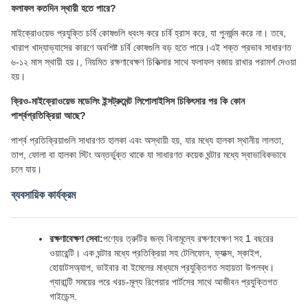
ফলাফল কতদিন স্থায়ী হতে পারে?
মাইক্রোওয়েভ প্রযুক্তি চর্বি কোষগুলি ধ্বংস করে চর্বি হ্রাস করে, যা পুনর্জন্ম করে না। তবে,
খারাপ খাদ্যাভ্যাসের কারণে অবশিষ্ট চর্বি কোষগুলি বড় হতে পারে।এই শক্ত প্রভাব সাধারণত
৬-১২ মাস স্থায়ী হয়।, নিয়মিত রক্ষণাবেক্ষণ চিকিত্সার সাথে ফলাফল বজায় রাখার পরামর্শ দেওয়া
হয়।
ক্রিও-মাইক্রোওয়েভ মডেলিং ইন্সট্রুমেন্ট লিপোলাইসিস চিকিৎসার পর কি কোন
পার্শ্বপ্রতিক্রিয়া আছে?
পার্শ্ব প্রতিক্রিয়াগুলি সাধারণত হালকা এবং অস্থায়ী হয়, যার মধ্যে হালকা স্থানীয় লালতা,
তাপ, ফোলা বা হালকা স্টিং অন্তর্ভুক্ত থাকে যা সাধারণত কয়েক ঘন্টার মধ্যে স্বাভাবিকভাবে
চলে যায়।
ব্যবসায়িক কার্যক্রম
রক্ষণাবেক্ষণ সেবা:
পণ্যের ত্রুটির জন্য বিনামূল্যে রক্ষণাবেক্ষণ সহ 1 বছরের
ওয়ারেন্টি। এক ঘন্টার মধ্যে প্রতিক্রিয়া সহ টেলিফোন, ফ্যাক্স, স্কাইপ,
হোয়াটসঅ্যাপ, ভাইবার বা ইমেলের মাধ্যমে প্রযুক্তিগত সহায়তা উপলব্ধ।
গ্যারান্টি সময়ের পরে খরচ-মূল্য রিপেয়ার পার্টসের সাথে আজীবন প্রযুক্তিগত
গাইডেন্স.