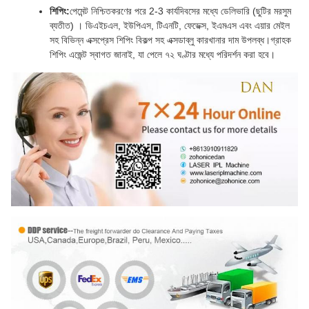
শিপিং:
পেমেন্ট নিশ্চিতকরণের পরে 2-3 কার্যদিবসের মধ্যে ডেলিভারি (ছুটির মরসুম
ব্যতীত) । ডিএইচএল, ইউপিএস, টিএনটি, ফেডেক্স, ইএমএস এবং এয়ার মেইল
সহ বিভিন্ন এক্সপ্রেস শিপিং বিকল্প সহ এক্সডাব্লু কারখানার দাম উপলব্ধ।গ্রাহক
শিপিং এজেন্ট স্বাগত জানাই, যা পেলে ৭২ ঘণ্টার মধ্যে পরিদর্শন করা হবে।