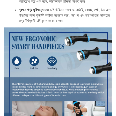
প্রতিরোধ করে এবং নরম, আরামদায়ক চিকিত্সা নিশ্চিত করে
প্রধান পণ্য সুবিধাঃ
ন্যূনতম ডাউনটাইমের সাথে অ-চার্জারি, কোমর, পেট, উরু এবং
বাহুগুলির জন্য সুনির্দিষ্ট কনট্যুর সরবরাহ করে, নিরাপদ এবং দক্ষ শরীরের আকারের
জন্য দীর্ঘস্থায়ী চর্বি হ্রাস সরবরাহ করে