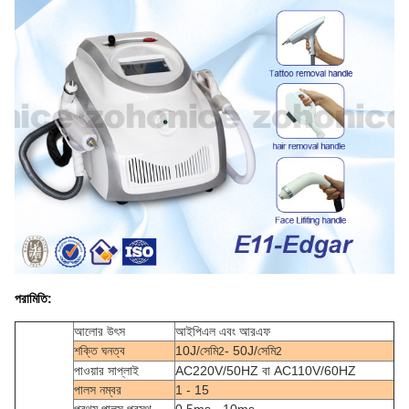
পরামিতি:
আলোর উৎস
আইপিএল এবং আরএফ
শক্তি ঘনত্ব
10J/সেমি
- 50J/সেমি
2
2
পাওয়ার সাপ্লাই
AC220V/50HZ বা AC110V/60HZ
পালস নম্বর
1 - 15