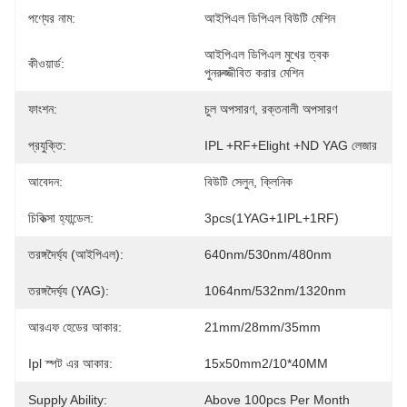
পণ্যের নাম:
আইপিএল ডিপিএল বিউটি মেশিন
আইপিএল ডিপিএল মুখের ত্বক 
কীওয়ার্ড:
পুনরুজ্জীবিত করার মেশিন
ফাংশন:
চুল অপসারণ, রক্তনালী অপসারণ
প্রযুক্তি:
IPL +RF+Elight +ND YAG লেজার
আবেদন:
বিউটি সেলুন, ক্লিনিক
চিকিত্সা হ্যান্ডেল:
3pcs(1YAG+1IPL+1RF)
তরঙ্গদৈর্ঘ্য (আইপিএল):
640nm/530nm/480nm
তরঙ্গদৈর্ঘ্য (YAG):
1064nm/532nm/1320nm
আরএফ হেডের আকার:
21mm/28mm/35mm
Ipl স্পট এর আকার:
15x50mm2/10*40MM
Supply Ability:
Above 100pcs Per Month