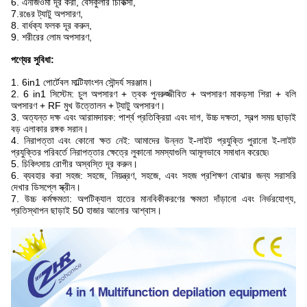
6. এনজিওমা দূর করা, বেসকুলার চিকিত্সা,
7.রঙের ট্যাটু অপসারণ,
8. বার্ধক্য ফলক দূর করুন,
9. শরীরের লোম অপসারণ,
পণ্যের সুবিধা
:
1. 6in1 পোর্টেবল মাল্টিফাংশন সৌন্দর্য সরঞ্জাম।
2. 6 in1 সিস্টেম: চুল অপসারণ + ত্বক পুনরুজ্জীবিত + অপসারণ মাকড়সা শিরা + বলি
অপসারণ + RF মুখ উত্তোলন + ট্যাটু অপসারণ।
3. অত্যন্ত দক্ষ এবং আরামদায়ক: পার্শ্ব প্রতিক্রিয়া এবং দাগ, উচ্চ দক্ষতা, স্বল্প সময় ছাড়াই
বড় এলাকার রঙ্গক সরান।
4. নিরাপত্তা এবং কোনো ক্ষত নেই: আমাদের উন্নত ই-লাইট প্রযুক্তি পুরানো ই-লাইট
প্রযুক্তির পরিবর্তে নিরাপত্তার ক্ষেত্রে লুকানো সমস্যাগুলি আমূলভাবে সমাধান করেছে৷
5. চিকিৎসায় রোগীর অস্বস্তি দূর করুন।
6. ব্যবহার করা সহজ: সহজে, নিয়ন্ত্রণ, সহজে, এবং সহজ প্রশিক্ষণ বোঝার জন্য সরাসরি
দেখার ডিসপ্লে স্ক্রীন।
7. উচ্চ কর্মক্ষমতা: অপটিক্যাল হাতের মানবিকীকরণের ক্ষমতা দাঁড়ানো এবং নির্ভরযোগ্য,
প্রতিস্থাপন ছাড়াই 50 হাজার আলোর আশ্বাস।