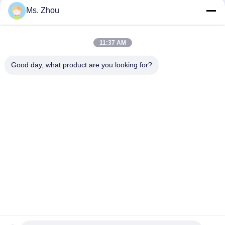
Ms. Zhou
দ্রুত যোগাযোগ
11:37 AM
Good day, what product are you looking for?
ঠিকানা
The resource you are looking for has been removed, had its
name changed, or is temporarily unavailable.
টেলিফোন
86-10-60296356
ই-মেইল
zohonice@zohonice.com
গোপনীয়তা নীতি
|
সাইট ম্যাপ
| চীন ভালো গুণমান লেজার আইপিএল মেশিন
সরবরাহকারী। কপিরাইট © 2013-2026 Beijing Zohonice Beauty