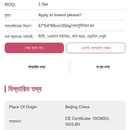
1 Set
MOQ:
Apply to lowest please!!
মূল্য:
67*54*88cm/35kg/অ্যালুমিনিয়াম বক্স
প্যাকেজিংয়ের বিবরণ:
টি/টি, ওয়েস্টার্ন ইউনিয়ন, মানি গ্রাম, ক্রেডিট পেমেন্ট
অর্থ প্রদানের শর্তাবলী:
সেরা মূল্য পান
এখনই যোগাযোগ করুন
বিস্তারিত তথ্য
পণ্যের বর্ণনা
বিস্তারিত তথ্য
Place Of Origin:
Beijing China
CE Certificate, ISO9001, 
সাক্ষ্যদান:
SGS,BV