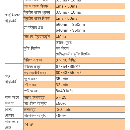
প্রথম পালস প্রস্থ
0.5ms - 10ms
প্রথম পালস বিলম্ব
1ms - 50ms
দ্বিতীয় পালস প্রস্থ
0.5ms - 10ms
প্রযুক্তিগত
দ্বিতীয় পালস বিলম্ব
1ms - 50ms
স্ট্যান্ডার্ড
560nm - 950nm
স্পেকট্রাম রেঞ্জ
640nm - 950nm
আরএফ ফ্রিকোয়েন্সি
1MHz
উইন্ডিং কুলিং
কুলিং সিস্টেম
জল শীতল
সেমি-কন্ডাক্টর কুলিং সিস্টেম
চিকিত্সা এলাকা
8 × 40 মিমি
2
বাইরের মাত্রা
67×54×88সেমি
অভ্যন্তরীণ মাত্রা
60×43×55 সেমি
যন্ত্র
স্থূল ওজন
35 কেজি
স্ট্যান্ডার্ড
নেট ওজন
32 কেজি
স্পট আকার
8×40 মিমি
2
কাজ করছে
আচার তাপমাত্রা
5 - 25
অবস্থা
আপেক্ষিক আর্দ্রতা
≤50%
শিপিং
তাপমাত্রা
-20 - 55
দোকান
আপেক্ষিক আর্দ্রতা
≤90%
কাজ করছে
24 ঘন্টা
মোড