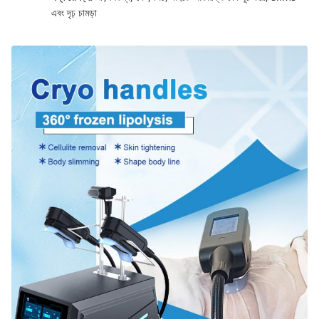
এবং দৃঢ় চামড়া